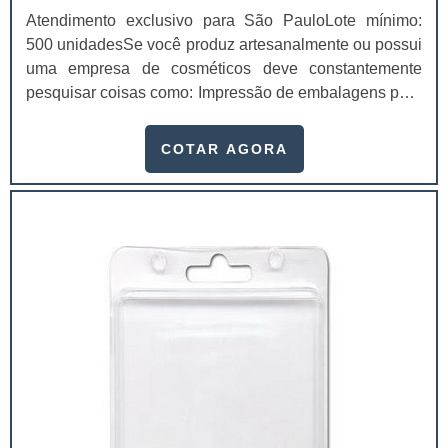
Atendimento exclusivo para São PauloLote mínimo:
500 unidadesSe você produz artesanalmente ou possui
uma empresa de cosméticos deve constantemente
pesquisar coisas como: Impressão de embalagens para
cosméticos preço. Afinal, os custos desses itens são
um investimento necessário para quem está no
COTAR AGORA
ramo. Até porque, o mercado de cosméticos tem sido
extremamente competitivo, assim, as embalagens
deixaram de ser apenas um invólucro desses pr...