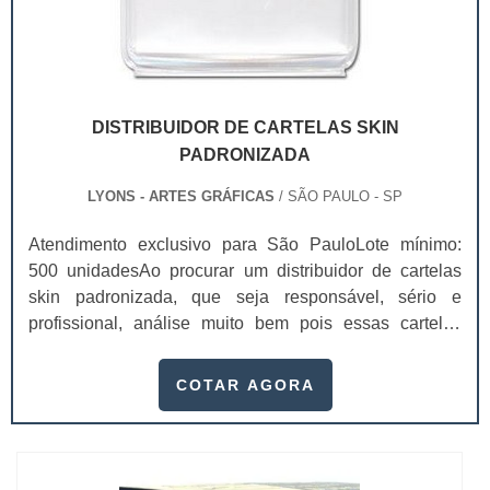
DISTRIBUIDOR DE CARTELAS SKIN
PADRONIZADA
LYONS - ARTES GRÁFICAS
/ SÃO PAULO - SP
Atendimento exclusivo para São PauloLote mínimo:
500 unidadesAo procurar um distribuidor de cartelas
skin padronizada, que seja responsável, sério e
profissional, análise muito bem pois essas cartelas
desempenham uma utilidade muito grande ao seu
produto.A busca por empresas sérias para adquirir esse
COTAR AGORA
item é fundamental, pois apenas organizações idôneas
podem assegurar aos clientes características pontuais
no fluxo de fabricação das cart...