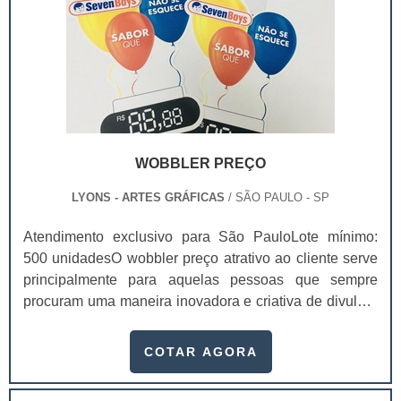
WOBBLER PREÇO
LYONS - ARTES GRÁFICAS
/ SÃO PAULO - SP
Atendimento exclusivo para São PauloLote mínimo:
500 unidadesO wobbler preço atrativo ao cliente serve
principalmente para aquelas pessoas que sempre
procuram uma maneira inovadora e criativa de divulgar
seus produtos. A peça cabe perfeitamente em ações de
endomarketing, por exemplo, e dá um toque totalmente
COTAR AGORA
especial ao marketing da marca. Este meio de
divulgação nada mais é do que uma peça promocional