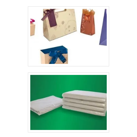
naquele ponto de venda;Entre outros.Empresa com
ótimos valores no mercadoA Gráfica Lyons trabalha
com diversos tipos de papéis duplex e triplex, todos
com ótima qualidade. O wobbler preço justo no
mercado, é desenvolvido sempre de acordo com o
tamanho do produto. .