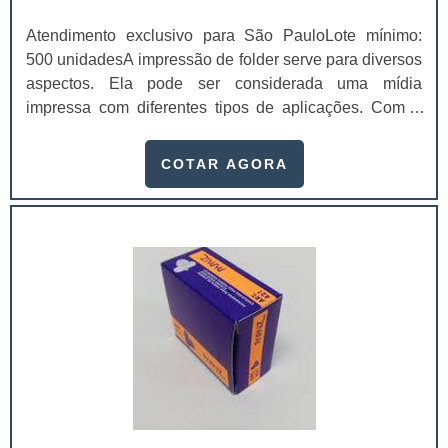
Atendimento exclusivo para São PauloLote mínimo:
500 unidadesA impressão de folder serve para diversos
aspectos. Ela pode ser considerada uma mídia
impressa com diferentes tipos de aplicações. Com a
impressão em folder é possível obter um veículo
altamente informativo e de circulação rápida.Funções
COTAR AGORA
realizadas pelo folderApresentar uma
empresa;Apresentar uma marca;Divulgar uma pessoa
ou evento; Divulgar um serviço ou produto
específico;Entre outros.No folder dá para incluir
orientações e até mesmo opiniões, independente se
publicitárias ou políticas. A alta capacidade de
divulgação é um dos fatores que mais fazem as
pessoas procurarem por folders para suas empresa,
principalmente devido ao seu alto alcance, aumentando
as possibilidades de atrair possíveis prospects para o
local/serviço em exposição. Um dos principais
benefícios de se realizar uma impressão em folder é