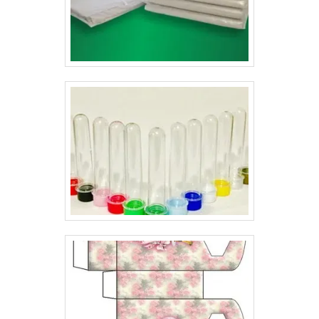
empresas que buscam entregar o melhor ao seu
cliente.Dessa forma, além de proteger o produto e
conter as principais informações sobre ele, as
embalagens têm a missão de atrair o público, pois
deixaram de ser apenas um simples envoltório e se
tornaram parte importante de cosméticos, como: Itens
de higiene pessoal;Maquiagem;Sabonete para o
rosto;Sabonete para a pele;Creme para pele;Creme e
shampoos para cabelo.Ou seja, as embalagens
possuem características especiais, e não é para menos.
Seu valor na decisão de escolha do consumidor é
extremamente relevante. Por esse motivo, ela é
extremamente importante.Ao possuir interesse em
desenvolver a impressão de embalagens para
cosméticos preço é imprescindível contar com uma
empresa séria, que já esteja atuando no mercado há
algum tempo, pesquise as melhores e dê uma
identificação perfeita para o seu produto..