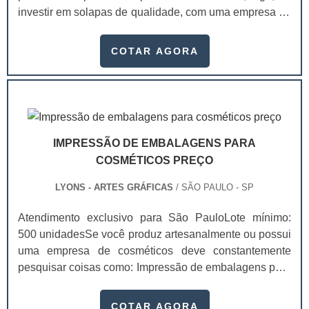
investir em solapas de qualidade, com uma empresa de
encontrar com a melhor qualidade.Empresa com ótimo
confiança, é possível aumentar, inclusive, as
histórico no segmentoA Lyons é uma gráfica de
possibilidades de venda, visto que os valores da marca
envelopes responsável por uma fabricação de
COTAR AGORA
estarão presentes naquele material. Com as solapas,
qualidade. A empresa oferece formatos personalizados
conhecidas também como cartelas, é possível que os
para que sejam repletas de qualidade e sofisticação,
consumidores identifiquem melhor os produtos, se
sempre passando a melhor impressão para as
atraiam mais e, como benefício para .
empresas e seus clientes..
IMPRESSÃO DE EMBALAGENS PARA
COSMÉTICOS PREÇO
LYONS - ARTES GRÁFICAS
/ SÃO PAULO - SP
Atendimento exclusivo para São PauloLote mínimo:
500 unidadesSe você produz artesanalmente ou possui
uma empresa de cosméticos deve constantemente
pesquisar coisas como: Impressão de embalagens para
cosméticos preço. Afinal, os custos desses itens são
um investimento necessário para quem está no
COTAR AGORA