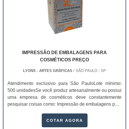
IMPRESSÃO DE EMBALAGENS PARA
COSMÉTICOS PREÇO
LYONS - ARTES GRÁFICAS
/ SÃO PAULO - SP
Atendimento exclusivo para São PauloLote mínimo:
500 unidadesSe você produz artesanalmente ou possui
uma empresa de cosméticos deve constantemente
pesquisar coisas como: Impressão de embalagens para
cosméticos preço. Afinal, os custos desses itens são
um investimento necessário para quem está no
COTAR AGORA
ramo. Até porque, o mercado de cosméticos tem sido