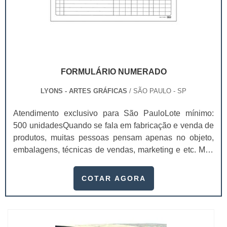
FORMULÁRIO NUMERADO
LYONS - ARTES GRÁFICAS
/ SÃO PAULO - SP
Atendimento exclusivo para São PauloLote mínimo:
500 unidadesQuando se fala em fabricação e venda de
produtos, muitas pessoas pensam apenas no objeto,
embalagens, técnicas de vendas, marketing e etc. Mas
esquecem que apesar de importantes, sem boa gestão
e logística adequada, esses esforços podem não valer
COTAR AGORA
a pena. Nesse quesito, o formulário numerado ganha
um papel de destaque muito abrangente, pois este item,
pode promover diversos ben...