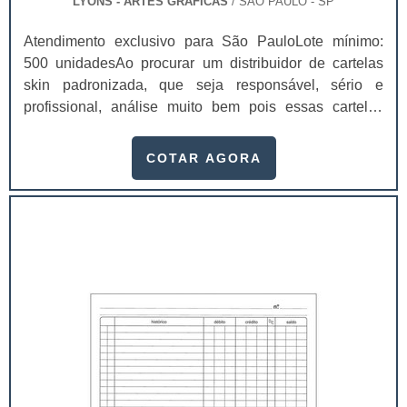
LYONS - ARTES GRÁFICAS
/ SÃO PAULO - SP
Atendimento exclusivo para São PauloLote mínimo:
500 unidadesAo procurar um distribuidor de cartelas
skin padronizada, que seja responsável, sério e
profissional, análise muito bem pois essas cartelas
desempenham uma utilidade muito grande ao seu
produto.A busca por empresas sérias para adquirir esse
COTAR AGORA
item é fundamental, pois apenas organizações idôneas
podem assegurar aos clientes características pontuais
no fluxo de fabricação das cart...