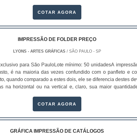
que, o mercado de cosméticos tem sido extremamente competit
, bem como acabamentos diferenciados..
balagens deixaram de ser apenas um invólucro desses prod
COTAR AGORA
rem um grande atrativo.Dessa forma, a impressão de embala
cos preço, possuem uma grande importância para quem de
ferencial competitivo. Pois as embalagens são responsáveis 
essão do cliente para com o seu produto.Isso ocorre pois atr
IMPRESSÃO DE FOLDER PREÇO
el criar invólucros ideais para agregar valor ao seu produto. E
LYONS - ARTES GRÁFICAS
/ SÃO PAULO - SP
 ser emocionais, mas geram reflexos práticos bastante objet
ção de funcionalidade;Identidade;Personalidade;Fidelida
xclusivo para São PauloLote mínimo: 50 unidadesA impressã
ação;Conveniência;Facilidade de uso.Em outras palavras, alé
justo, é na maioria das vezes confundido com o panfleto e c
um ótimo designer para compor o item, a impressão de embala
nto, quando comparado a estes dois, ele se diferencia destes de
cos preço, ainda promovem funcionalidades, que se to
s na horizontal ou na vertical e, claro, sua maior quantidad
para as empresas que buscam entregar o melhor ao
 formato do folder permite que inúmeras ideias sejam explora
a forma, além de proteger o produto e conter as princi
ivas as mais simples, o que faz com que o material se torne m
COTAR AGORA
obre ele, as embalagens têm a missão de atrair o público, 
e atraente també.
er apenas um simples envoltório e se tornaram parte important
como: Itens de higiene pessoal;Maquiagem;Sabonete pa
e para a pele;Creme para pele;Creme e shampoos para cabel
GRÁFICA IMPRESSÃO DE CATÁLOGOS
lagens possuem características especiais, e não é para me