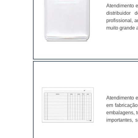
Atendimento e
distribuidor
profissional,
muito grande a
é fundamental
características
Atendimento e
em fabricação
embalagens, t
importantes, 
valer a pena.
muito abrangen