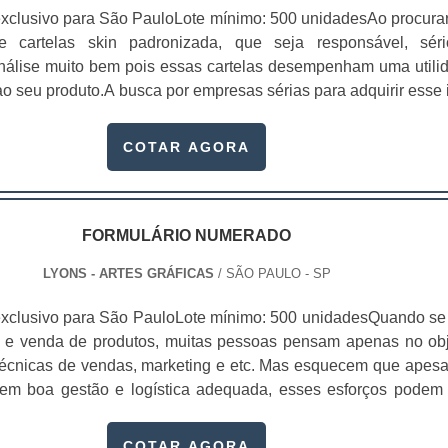
xclusivo para São PauloLote mínimo: 500 unidadesAo procura
 de cartelas skin padronizada, que seja responsável, sér
 análise muito bem pois essas cartelas desempenham uma utili
o seu produto.A busca por empresas sérias para adquirir esse 
, pois apenas organizações idôneas podem assegurar aos clie
 pontuais no fluxo de fabricação das cart...
COTAR AGORA
FORMULÁRIO NUMERADO
LYONS - ARTES GRÁFICAS
/ SÃO PAULO - SP
xclusivo para São PauloLote mínimo: 500 unidadesQuando se 
 e venda de produtos, muitas pessoas pensam apenas no obj
écnicas de vendas, marketing e etc. Mas esquecem que apesa
sem boa gestão e logística adequada, esses esforços podem
 Nesse quesito, o formulário numerado ganha um papel de dest
te, pois este item, pode promover diversos ben...
COTAR AGORA