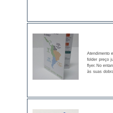
ramo. Até por
faca especial
assim, as em
para se torna
para cosméti
mostrar um di
primeira impr
delas é possív
valores podem
como: Percep
Atendimento e
marca;Sofstic
folder preço 
proporcionar 
flyer. No enta
para cosméti
às suas dobra
essenciais 
informação. O
cliente.Dess
Das mais criat
informações s
mais original 
deixaram de s
cosméticos, 
rosto;Sabonet
seja, as emba