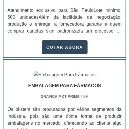
Atendimento exclusivo para São PauloLote mínimo:
500 unidadesAlém da facilidade de negociação,
produção e entrega, a fornecedora garante a quem
comprar cartelas skin padronizada um processo de
qualidade que atenda os mais rigorosos padrões neste
tipo de insumo. A cartela possui uma versatilidade em
COTAR AGORA
linhas de papéis que garantem aos nossos clientes o
melhor custo/benefício para você produzir seus
materiais. As cartelas skin branca em SP são utilizadas
nos mais variados segmentos, seja na linha de
produtos infantis, cosméticos, automotivos, industriais,
EMBALAGEM PARA FÁRMACOS
encartelados, dentre outros. Entre os principais
atributos mais facilmente perceptíveis gerados pelo
GRAFICA MKT PRIME
/ SP
design estão:Praticidade;Conveniência;Facilidade de
uso;Segurança;Conforto;Proteção ao produto;Entre
Os blisters são procurados por vários segmentos da
outros.As cartelas são ideais para embalar produtos de
indústria, pois são uma ótima forma de produzir
menores quantidades que não necessitam de muita
embalagens no mercado, oferecendo ao cliente algo
sofisticação, mas exigem qualidade e valor unitário