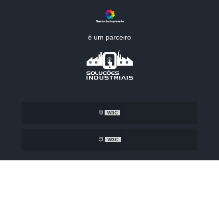
é um parceiro
W3C
W3C