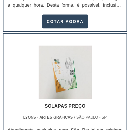
possuem características especiais, e não é para menos.
a qualquer hora. Desta forma, é possível, inclusive,
Seu valor na decisão de escolha do consumidor é
atrair mais olhares e prospectar possíveis clientes. Com
extremamente relevante. Por esse motivo, a
a impressão, uma empresa pode ter diversas
COTAR AGORA
embalagem é extremamente importante.Por esse
vantagens.Benefícios proporcionados pelo
motivo, em interesse de desenvolver cartuchos e caixas
serviçoFidelizar a marca;Impor mais
para seus produtos é imprescindível contar com uma
profissionalismo; Transmitir uma maior
empresa séria, que já esteja atuando no mercado há
credibilidade;Personalizar os materiais de
algum tempo, pesquise as melhores e dê uma
escritório.Utilizar envelopes para enviar cartas, ofícios,
identificação perfeita para o seu produto..
folhetos, cartões, catálogos, entre outros documentos, é
importante para não danificar nenhum destes materiais
durante o percurso do transporte. Nestes envelopes são
inseridas informações a respeito tanto do remetente
quanto do destinatário, além dos dados da empresa -
tratando-se de envelopes personalizados. Porque além
destes, também há os envelopes lisos. Uma
SOLAPAS PREÇO
preocupação com envelopar documentos antes de
entregá-los a alguém é uma demonstração de
LYONS - ARTES GRÁFICAS
/ SÃO PAULO - SP
comprometimento com a pessoa que irá receber aquele