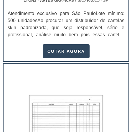
LYONS - ARTES GRÁFICAS
/ SÃO PAULO - SP
Atendimento exclusivo para São PauloLote mínimo:
500 unidadesAo procurar um distribuidor de cartelas
skin padronizada, que seja responsável, sério e
profissional, análise muito bem pois essas cartelas
desempenham uma utilidade muito grande ao seu
produto.A busca por empresas sérias para adquirir esse
COTAR AGORA
item é fundamental, pois apenas organizações idôneas
podem assegurar aos clientes características pontuais
no fluxo de fabricação das cart...