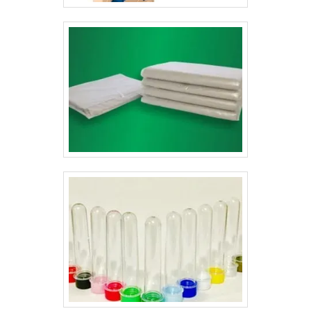
com os seguintes itens:Saquinhos de alho; Saquinhos
de bala; Bijuterias;Acessórios para casa;Entre
outros. Gráfica respeitada no segmento que trabalhaAs
solapas ainda são impressas e elaboradas de maneira
exclusiva e personalizada pela Gráfica Lyons.
Geralmente estas solapas possuem informações
acerca do produto, seja ele qual for, o que torna-os
ainda mais fácil de serem identificados. Por essas
razões, a empresa tem o melhor solapas preço entre
seus concorrentes..