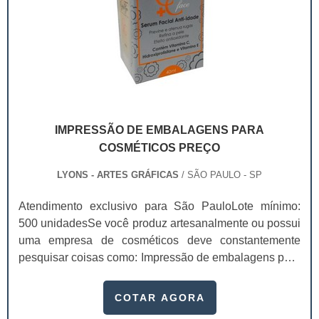
IMPRESSÃO DE EMBALAGENS PARA
COSMÉTICOS PREÇO
LYONS - ARTES GRÁFICAS
/ SÃO PAULO - SP
Atendimento exclusivo para São PauloLote mínimo:
500 unidadesSe você produz artesanalmente ou possui
uma empresa de cosméticos deve constantemente
pesquisar coisas como: Impressão de embalagens para
cosméticos preço. Afinal, os custos desses itens são
um investimento necessário para quem está no
COTAR AGORA
ramo. Até porque, o mercado de cosméticos tem sido