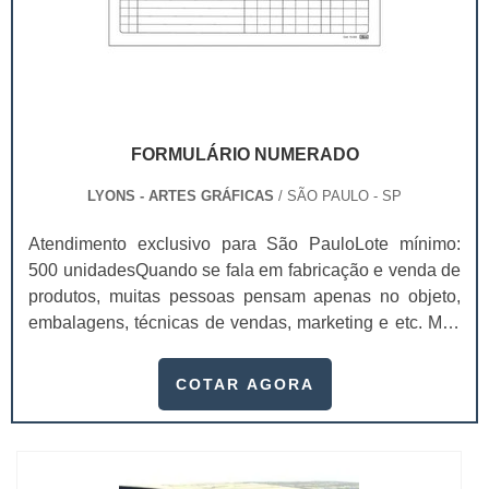
FORMULÁRIO NUMERADO
LYONS - ARTES GRÁFICAS
/ SÃO PAULO - SP
Atendimento exclusivo para São PauloLote mínimo:
500 unidadesQuando se fala em fabricação e venda de
produtos, muitas pessoas pensam apenas no objeto,
embalagens, técnicas de vendas, marketing e etc. Mas
esquecem que apesar de importantes, sem boa gestão
e logística adequada, esses esforços podem não valer
COTAR AGORA
a pena. Nesse quesito, o formulário numerado ganha
um papel de destaque muito abrangente, pois este item,
pode promover diversos ben...