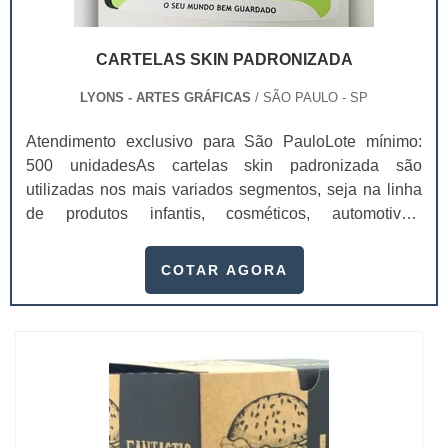
CARTELAS SKIN PADRONIZADA
LYONS - ARTES GRÁFICAS
/ SÃO PAULO - SP
Atendimento exclusivo para São PauloLote mínimo:
500 unidadesAs cartelas skin padronizada são
utilizadas nos mais variados segmentos, seja na linha
de produtos infantis, cosméticos, automotivos,
industriais, encartelados, dentre outros. A cartela possui
uma versatilidade em linhas de papéis que garantem
COTAR AGORA
aos clientes o melhor custo/benefício para você
produzir seus materiais.Além da facilidade de
negociação, produção e entrega, a empresa...