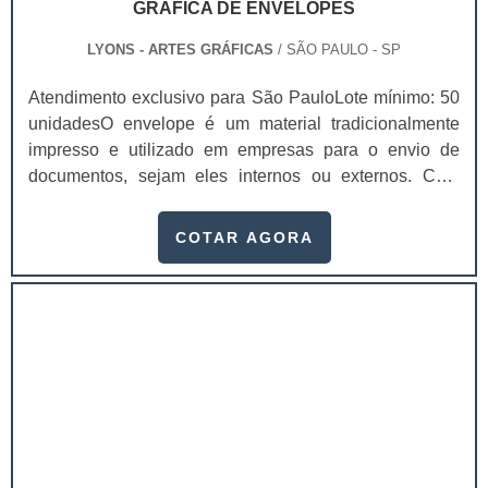
GRÁFICA DE ENVELOPES
cosméticos preço é imprescindível contar com uma
empresa séria, que já esteja atuando no mercado há
LYONS - ARTES GRÁFICAS
/ SÃO PAULO - SP
algum tempo, pesquise as melhores e dê uma
Atendimento exclusivo para São PauloLote mínimo: 50
identificação perfeita para o seu produto..
unidadesO envelope é um material tradicionalmente
impresso e utilizado em empresas para o envio de
documentos, sejam eles internos ou externos. Com
gráfica de envelopes é possível preservar estes
documentos de modo que eles não sejam danificados
COTAR AGORA
durante o percurso.Produto garante ótima
resistênciaDependendo do material que os envelopes
forem feitos, é possível sequer danificá-los durante o
transporte. Tudo vai de acordo com: O tamanho do
docume.