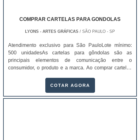
COMPRAR CARTELAS PARA GONDOLAS
LYONS - ARTES GRÁFICAS
/ SÃO PAULO - SP
Atendimento exclusivo para São PauloLote mínimo:
500 unidadesAs cartelas para gôndolas são as
principais elementos de comunicação entre o
consumidor, o produto e a marca. Ao comprar cartelas
para gôndolas é preciso se atentar pois elas precisam
agregar valor e representar muito bem o seu produto.A
COTAR AGORA
embalagem é o principal elemento de conexão e de
comunicação entre o consumidor, o produto e a marca.
É um dos principais fatores que impulsionam a venda
do produto. As cartelas para gôndolas são utilizadas
em produtos que requerem uma maior sofisticação na
embalagem, como:Cosméticos;Higiene
pessoal;Produtos infantis;Utilidades domésticas;Pet