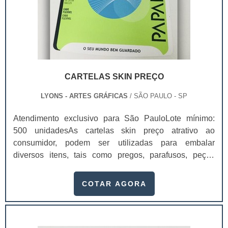
CARTELAS SKIN PREÇO
LYONS - ARTES GRÁFICAS
/ SÃO PAULO - SP
Atendimento exclusivo para São PauloLote mínimo:
500 unidadesAs cartelas skin preço atrativo ao
consumidor, podem ser utilizadas para embalar
diversos itens, tais como pregos, parafusos, peças
automotivas, peças de metal rígidas, utilidades
domésticas de baixo custo, velas de aniversário,
COTAR AGORA
ferragens e brinquedos vendidos em atacados.Este tipo
de cartela pode ser produzido em diferentes materiais:
papel duplex, triplex e a gramatura, em s...