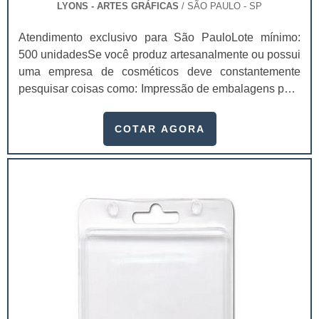
LYONS - ARTES GRÁFICAS
/ SÃO PAULO - SP
Atendimento exclusivo para São PauloLote mínimo:
500 unidadesSe você produz artesanalmente ou possui
uma empresa de cosméticos deve constantemente
pesquisar coisas como: Impressão de embalagens para
cosméticos preço. Afinal, os custos desses itens são
um investimento necessário para quem está no
COTAR AGORA
ramo. Até porque, o mercado de cosméticos tem sido
extremamente competitivo, assim, as embalagens
deixaram de ser apenas um invólucro desses pr...