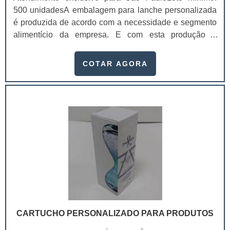
500 unidadesA embalagem para lanche personalizada
é produzida de acordo com a necessidade e segmento
alimentício da empresa. E com esta produção é
possível atrair exatamente o público alvo desejado,
visto que a comunicação investida na embalagem
COTAR AGORA
atinge diretamente os clientes, de modo que alavanque
as vendas. Com as embalagens para lanche
personalizadas o produto ficará com um visual mais
sofisticado, cada vez mais próximo de grandes redes
de fast-foods. Além disso, é possível fazer com que sua
marca seja ainda mais reconhecida e acabe tornando-
se em um produto mais competitivo dentre os
concorrentes.Um dos benefícios das embalagens para
lanches personalizadas é que elas reduzem o custo
com divulgação que envolva terceiros, como por
exemplo distribuição de panfletos, correios, entre
outros. Isso porque ela atinge diretamente o cliente no
CARTUCHO PERSONALIZADO PARA PRODUTOS
próprio estabelecimento.Vantagens atribuídas pela