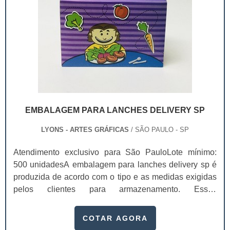
EMBALAGEM PARA LANCHES DELIVERY SP
LYONS - ARTES GRÁFICAS
/ SÃO PAULO - SP
Atendimento exclusivo para São PauloLote mínimo:
500 unidadesA embalagem para lanches delivery sp é
produzida de acordo com o tipo e as medidas exigidas
pelos clientes para armazenamento. Essas
embalagens tornam o produto mais atraente e confiável
para os consumidores, não só pela sofisticação, mas
COTAR AGORA
também pela possibilidade de divulgar sua empresa,