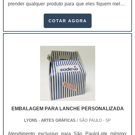
prender qualquer produto para que eles fiquem melhor
expostos em gôndolas nos supermercados, por
exemplo.Conhecidas também como “cartelas”, as
COTAR AGORA
solapas possuem diversas finalidades, principalmente
a de causar a primeira impressão nos clientes.Como
consequência, quem investir em solapas
personalizadas de qualidade e com um apelo vis.
EMBALAGEM PARA LANCHE PERSONALIZADA
LYONS - ARTES GRÁFICAS
/ SÃO PAULO - SP
Atendimento exclusivo para São PauloLote mínimo: