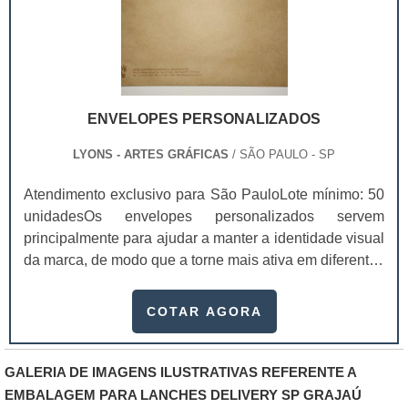
ENVELOPES PERSONALIZADOS
LYONS - ARTES GRÁFICAS
/ SÃO PAULO - SP
Atendimento exclusivo para São PauloLote mínimo: 50
unidadesOs envelopes personalizados servem
principalmente para ajudar a manter a identidade visual
da marca, de modo que a torne mais ativa em diferentes
âmbitos.Utilizando um envelope personalizado a
empresa conseguirá se manter presente no mercado de
COTAR AGORA
maneira diferenciada daqueles que não se
preocuparam com este detalhe e de uma forma
totalmente útil. Diferentes modelos
GALERIA DE IMAGENS ILUSTRATIVAS REFERENTE A
disponibilizadosEnvelope personalizado ofício;Saco
EMBALAGEM PARA LANCHES DELIVERY SP GRAJAÚ