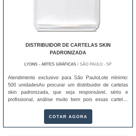
DISTRIBUIDOR DE CARTELAS SKIN
PADRONIZADA
LYONS - ARTES GRÁFICAS
/ SÃO PAULO - SP
Atendimento exclusivo para São PauloLote mínimo:
500 unidadesAo procurar um distribuidor de cartelas
skin padronizada, que seja responsável, sério e
profissional, análise muito bem pois essas cartelas
desempenham uma utilidade muito grande ao seu
produto.A busca por empresas sérias para adquirir esse
COTAR AGORA
item é fundamental, pois apenas organizações idôneas
podem assegurar aos clientes características pontuais
no fluxo de fabricação das cart...