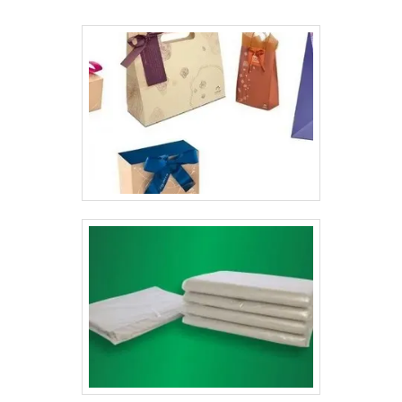
pequeno;Saco médio;Saco grande e para grandes
documentos;Entre outros.O envelope personalizado
serve para qualquer empresa ser lembrada por terem
pensado nestes detalhes considerados algo inovador e
criativo. Eles são extremamente eficientes para firmar a
apresentação da empresa e se tornam altamente útil
em um dia a dia empresarial. Estes envelopes não
possuem limite para tamanho ou formato. Cada cliente
pode personalizá-los da maneira que quiser e de modo
que alcance suas expectativas, necessidades e
preferências e o resultado final fique exatamente do
jeito que ele imaginou.Fabricação com qualidade
asseguradaA Gráfica Lyons oferece formatos
personalizados para que as embalagens sejam
repletas de qualidade e sofisticação, sempre passando
a melhor impressão para as empresas e seus clientes.
Os envelopes personalizados feitos pela Gráfica Lyon
serve para diversos produtos e são fabricadas com
máquinas de última geração. .