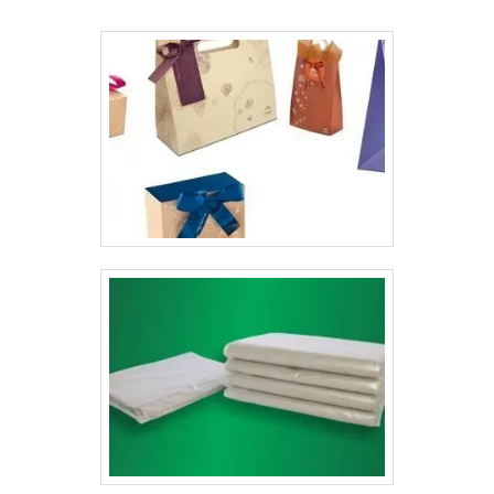
e às lâminas que permitem a sua representação gráfica.
Calendário também se pode usar como sinônimo de
almanaque, que é o registo dos dias que compõem um
ano com informação vinculada aos dias feriados
(festivos), às festas religiosas e à astronomia. Um
calendário permite seguir uma ordem cronológica de
atividades e organizar uma agenda. Existem diversos
tipos de calendários consoante a forma como for
dividido o tempo. No mundo ocidental, o calendário
mais usado é o calendário gregoriano.