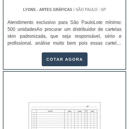
LYONS - ARTES GRÁFICAS
/ SÃO PAULO - SP
Atendimento exclusivo para São PauloLote mínimo:
500 unidadesAo procurar um distribuidor de cartelas
skin padronizada, que seja responsável, sério e
profissional, análise muito bem pois essas cartelas
desempenham uma utilidade muito grande ao seu
produto.A busca por empresas sérias para adquirir esse
COTAR AGORA
item é fundamental, pois apenas organizações idôneas
podem assegurar aos clientes características pontuais
no fluxo de fabricação das cart...