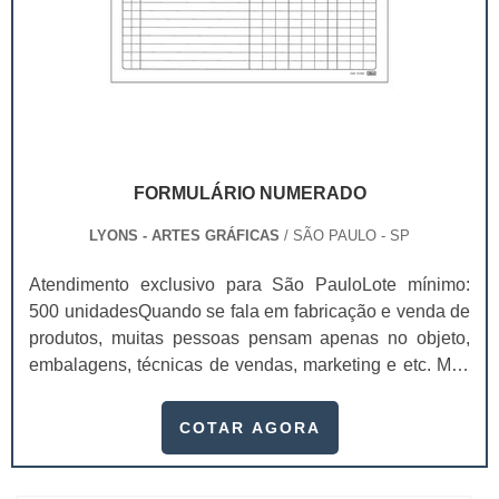
FORMULÁRIO NUMERADO
LYONS - ARTES GRÁFICAS
/ SÃO PAULO - SP
Atendimento exclusivo para São PauloLote mínimo:
500 unidadesQuando se fala em fabricação e venda de
produtos, muitas pessoas pensam apenas no objeto,
embalagens, técnicas de vendas, marketing e etc. Mas
esquecem que apesar de importantes, sem boa gestão
e logística adequada, esses esforços podem não valer
COTAR AGORA
a pena. Nesse quesito, o formulário numerado ganha
um papel de destaque muito abrangente, pois este item,
pode promover diversos ben...