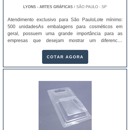
LYONS - ARTES GRÁFICAS
/ SÃO PAULO - SP
Atendimento exclusivo para São PauloLote mínimo:
500 unidadesAs embalagens para cosméticos em
geral, possuem uma grande importância para as
empresas que desejam mostrar um diferencial
competitivo através delas. Até porque, as embalagens
são de fato a primeira impressão do cliente para com o
COTAR AGORA
seu produto.Dessa maneira, é de suma importância que
essa primeira impressão prenda a atenção do
consumidor e o faça querer saber mais sobre os
produtos e a empresa. Até porque, a embalagem tem a
capacidade de conquistar os clientes por criar uma
conexão entre o consumidor e a marca. Isso acontece
por ser o primeiro contato tangível entre os dois. A
disputa por espaço no universo dos cosméticos levou a
indústria a fazer da embalagem o principal atrativo. Não
basta apenas embalar o produto, ela também deve