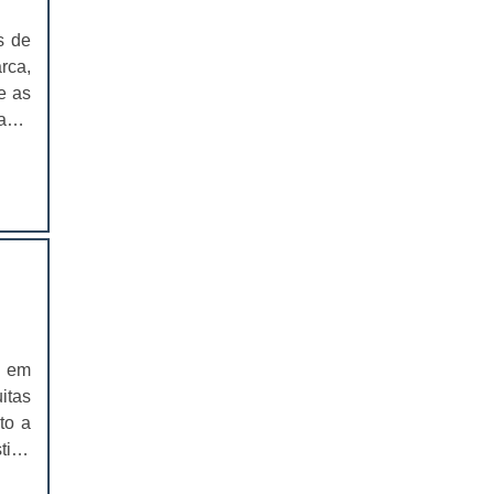
EMBALAGEM PARA SANDUICHE
NATURAL PREÇO
s de
rca,
CAIXAS PARA EMBALAGENS DE
e as
COSMÉTICOS
ante
e, o
EMBALAGENS CAIXAS PARA
COSMÉTICOS
o de
CAIXAS PARA PRODUTOS DELIVERY
CAIXAS PARA PRODUTOS DELIVERY
PREÇO
COMPRAR CAIXAS PARA PRODUTOS
DELIVERY
r em
VALOR DAS CAIXAS PARA PRODUTOS
itas
DELIVERY
to a
EMBALAGEM PLÁSTICA PARA
tino
FERRAMENTAS
ra e