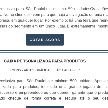
exclusivo para São PauloLote mínimo: 50 unidadesOs cartõe
trativo ao cliente servem para que haja a divulgação de uma ma
presa, em qualquer lugar. Por exemplo: há uma feira que reún
esas do segmento em um único lugar. É extremamente import
m cartão de visita para que se faça contatos.Atualment
riar uma rede de contatos profissionais) é tudo. Dependend
COTAR AGORA
gmento, o responsável pode conseg.
CAIXA PERSONALIZADA PARA PRODUTOS
LYONS - ARTES GRÁFICAS
/ SÃO PAULO - SP
exclusivo para São PauloLote mínimo: 500 unidadesAposta
alizada para produtos, tem sido uma grande jogada de mu
sucesso e empreendedores que querem garantir que o produ
rtado chegue de forma correta e segura até o seu des
se trata de transporte de produtos, a conservação da temperatu