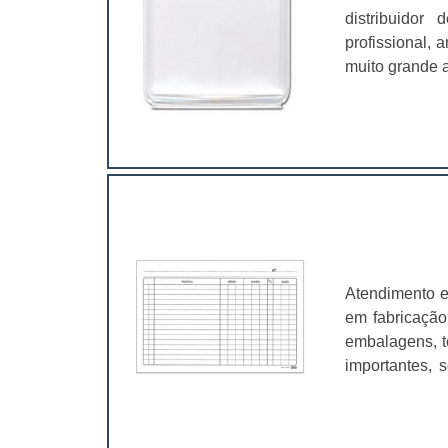
distribuidor
profissional,
muito grande a
é fundamental
características
Atendimento e
em fabricação
embalagens, t
importantes, 
valer a pena.
muito abrangen