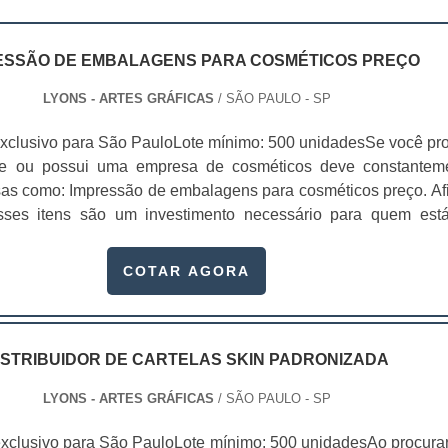
ESSÃO DE EMBALAGENS PARA COSMÉTICOS PREÇO
LYONS - ARTES GRÁFICAS
/ SÃO PAULO - SP
xclusivo para São PauloLote mínimo: 500 unidadesSe você pr
te ou possui uma empresa de cosméticos deve constantem
sas como: Impressão de embalagens para cosméticos preço. Afi
sses itens são um investimento necessário para quem est
que, o mercado de cosméticos tem sido extremamente competit
alagens deixaram de ser apenas um invólucro desses pr...
COTAR AGORA
ISTRIBUIDOR DE CARTELAS SKIN PADRONIZADA
LYONS - ARTES GRÁFICAS
/ SÃO PAULO - SP
xclusivo para São PauloLote mínimo: 500 unidadesAo procura