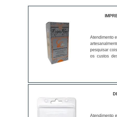
IMPR
Atendimento e
artesanalmen
pesquisar coi
os custos de
ramo. Até por
assim, as emb
D
Atendimento e