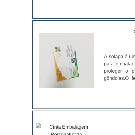
segurança do
variações de 
de transport
dimensões, 
como:Caixas
manuseio dos
estado;Envelo
com reforço d
A solapa é um
com acoplame
para embalar 
expressas; 
proteger o p
desenvolvidos
gôndolas.O f
diretamente c
plástico pode
que irá emba
Além disso, 
produto. Por 
divulgação de
profission
gôndolas são
armazenagem;
precisam con
Offset;Preço 
solapas 
benefício;Ent
em:Lembran
se beneficiado