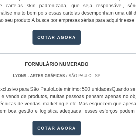
 de cartelas skin padronizada, que seja responsável, sér
 análise muito bem pois essas cartelas desempenham uma utili
o seu produto.A busca por empresas sérias para adquirir esse 
, pois apenas organizações idôneas podem assegurar aos clie
 pontuais no fluxo de fabricação das cart...
COTAR AGORA
FORMULÁRIO NUMERADO
LYONS - ARTES GRÁFICAS
/ SÃO PAULO - SP
xclusivo para São PauloLote mínimo: 500 unidadesQuando se 
 e venda de produtos, muitas pessoas pensam apenas no obj
écnicas de vendas, marketing e etc. Mas esquecem que apesa
sem boa gestão e logística adequada, esses esforços podem
 Nesse quesito, o formulário numerado ganha um papel de dest
te, pois este item, pode promover diversos ben...
COTAR AGORA