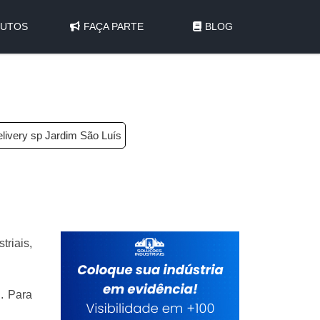
UTOS
FAÇA PARTE
BLOG
livery sp Jardim São Luís
triais,
. Para