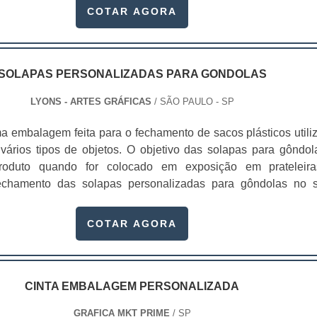
s itens é indispensável, até porque, podem sofrer dive
COTAR AGORA
acordo com o tipo de material da caixa que serve como embal
e. Essas caixas podem ser fabricadas em diversos format
atendem assim produtos de diversos tamanhos e mode
 rígidas: que proporcionam maior proteção e seguranç
SOLAPAS PERSONALIZADAS PARA GONDOLAS
 produtos, garantindo o recebimento dos produtos em perf
LYONS - ARTES GRÁFICAS
/ SÃO PAULO - SP
pes e cartuchos: para todos os tipos de presentes, desenvolv
e “boca vazada”, que permitem o uso direto para entrega;Ca
a embalagem feita para o fechamento de sacos plásticos utili
nto de cartões: dando mais proteção e segurança nas entr
vários tipos de objetos. O objetivo das solapas para gôndol
Envelopes automáticos para presentes: Personalizad
roduto quando for colocado em exposição em prateleir
 com reforço de cartão de “boca vazada”, que podem ser utiliz
echamento das solapas personalizadas para gôndolas no 
omo embalagem de entrega.De modo geral, o cuidado com a c
 ser feita com grampo comum ou em máquinas especiais para la
lar os cosméticos deve ser tão minucioso quanto o prepar
é uma excelente opção para identificação dos itens, bem 
COTAR AGORA
esse motivo, a empresa deve investir em tecnologia de pon
 preços especiais e características dos produtos.A solapa 
ais treinados para garantir: Alta eficiência
 muito usadas para produtos pequenos de peso baixo, 
Características biodegradáveis;Impressão em alta resol
ter pouca informação sobre seu fabricante ou distribuidor
acessível e justo;Produtos à pronta entrega;Ótima relação cu
personalizadas são principalmente us
CINTA EMBALAGEM PERSONALIZADA
re outros.Muitas empresas, de grande, médio e pequeno porte,
cinhas;Componentes elétricos;Acessórios de belez
 ao adquirir caixas personalizadas para produtos, potencializ
GRAFICA MKT PRIME
/ SP