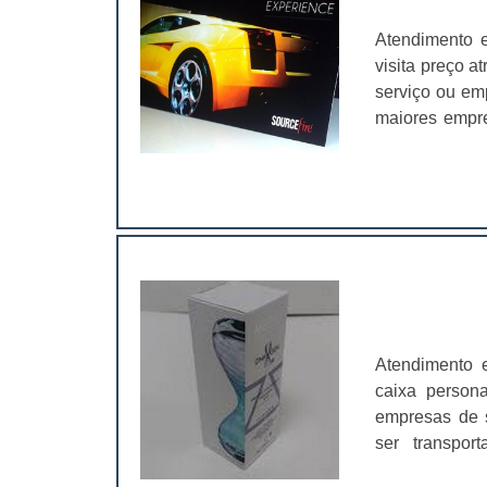
Atendimento 
visita preço a
serviço ou em
maiores empr
contar com u
networking (c
qual for o se
Atendimento 
caixa person
empresas de 
ser transpo
final. Quando 