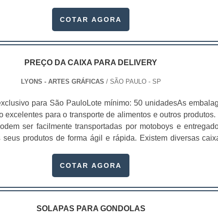
l elemento de conexão e de comunicação entre o consumido
marca. É um dos principais fatores que impulsionam a vend
COTAR AGORA
artelas para gôndolas são utilizadas em produtos que requerem
icação na embalagem, como:Cosméticos;Higiene pessoal;Prod
idades domésticas;Pet shop;Componentes eletrônicos;Encartelad
pesquisa mostrou que entre produtos semelhantes, o consum
PREÇO DA CAIXA PARA DELIVERY
indo o que possui a embalagem mais atraente, bela e prát
LYONS - ARTES GRÁFICAS
/ SÃO PAULO - SP
usive disposto a experimentar uma marca nova se a embal
 tais características, já que isso está diretamente relaciona
exclusivo para São PauloLote mínimo: 50 unidadesAs embala
da auto-estima do consumidor.Se a embalagem não estive
o excelentes para o transporte de alimentos e outros produtos. 
 produto, não chamar a atenção de quem o compra, a chanc
odem ser facilmente transportadas por motoboys e entregado
o perceber o produto é maior. Ao comprar cartelas para gôndol
 seus produtos de forma ágil e rápida. Existem diversas caix
observar que os produtos podem ser produzidas com papel, dup
onalizados, dependendo da sua qualidade, pesquise o preç
chê e pode ser produzido em diversas gramaturas, assim co
elivery e veja qual é a mais acessível para compra.E
COTAR AGORA
o usadas em vários setores industri.
SOLAPAS PARA GONDOLAS