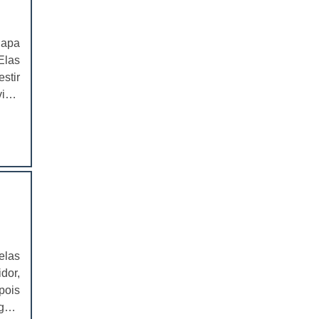
EMBALAGEM PARA SANDUICHE
NATURAL PREÇO
lapa
CAIXAS PARA EMBALAGENS DE
Elas
COSMÉTICOS
stir
isto
EMBALAGENS CAIXAS PARA
COSMÉTICOS
 uma
egue
CAIXAS PARA PRODUTOS DELIVERY
CAIXAS PARA PRODUTOS DELIVERY
PREÇO
COMPRAR CAIXAS PARA PRODUTOS
DELIVERY
VALOR DAS CAIXAS PARA PRODUTOS
elas
DELIVERY
dor,
EMBALAGEM PLÁSTICA PARA
pois
FERRAMENTAS
agem