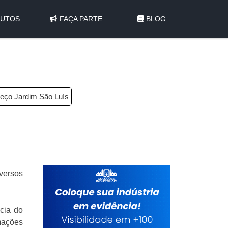
UTOS
FAÇA PARTE
BLOG
reço Jardim São Luís
versos
ncia do
rmações