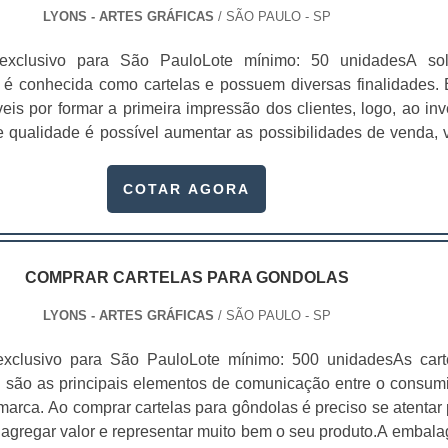
LYONS - ARTES GRÁFICAS
/ SÃO PAULO - SP
exclusivo para São PauloLote mínimo: 50 unidadesA so
 é conhecida como cartelas e possuem diversas finalidades. 
is por formar a primeira impressão dos clientes, logo, ao inve
 qualidade é possível aumentar as possibilidades de venda, v
s da marca estarão presentes naquele material. Contar com
a melhor, porque ela possui a identidade da empresa e cons
COTAR AGORA
is os possíveis clientes. É p.
COMPRAR CARTELAS PARA GONDOLAS
LYONS - ARTES GRÁFICAS
/ SÃO PAULO - SP
exclusivo para São PauloLote mínimo: 500 unidadesAs cart
 são as principais elementos de comunicação entre o consumi
marca. Ao comprar cartelas para gôndolas é preciso se atentar 
 agregar valor e representar muito bem o seu produto.A embal