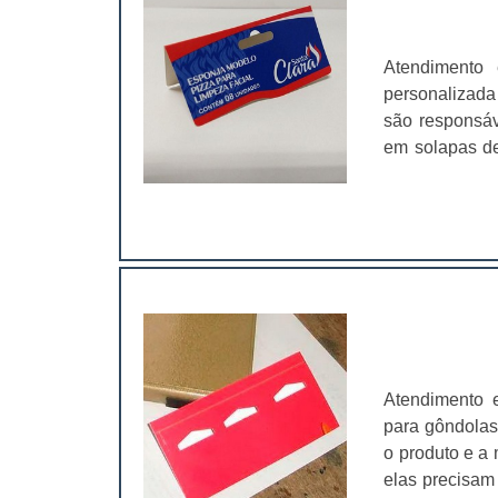
Atendimento 
personalizada
são responsáve
em solapas de
que os valore
solapa é aind
atrair ainda ma
Atendimento 
para gôndolas
o produto e a 
elas precisam