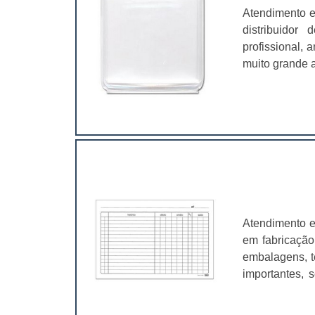
Atendimento e
distribuidor
profissional,
muito grande a
é fundamental
características
Atendimento e
em fabricação
embalagens, t
importantes, 
valer a pena.
muito abrangen