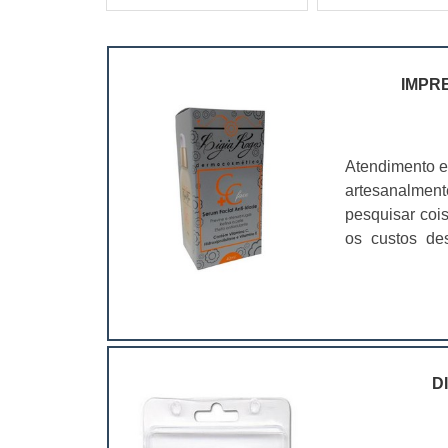
IMPR
Atendimento e
artesanalmen
pesquisar coi
os custos de
ramo. Até por
assim, as emb
D