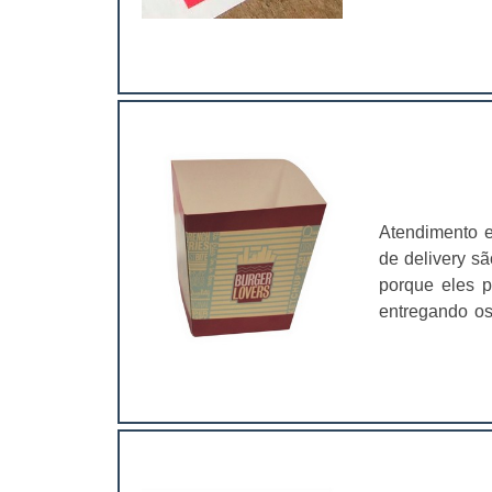
é o principa
produto e a 
produto. As c
maior sofist
infantis;Util
outros. Uma 
acaba prefer
estando incl
desta possuir
Atendimento 
valorização 
de delivery sã
acordo com o
porque eles p
consumidor nã
entregando os
cliente pode 
pacotes pers
triplex, cou
caixa para d
bolha..
embalagens sã