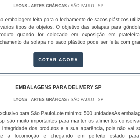
LYONS - ARTES GRÁFICAS
/ SÃO PAULO - SP
a embalagem feita para o fechamento de sacos plásticos utili
vários tipos de objetos. O objetivo das solapas para gôndol
roduto quando for colocado em exposição em prateleir
chamento da solapa no saco plástico pode ser feita com gr
máquinas especiais para lacre. Além disso, é uma excel
entificação dos itens, bem como divulgação de preços especia
COTAR AGORA
cas dos produtos.A solapa para gôndolas são muito usadas 
enos de peso baixo, onde precisam conter pouca informação s
nte ou distribuidor. As solapas são principalmente u
s de beleza e higiene;Brinquedos de custo baixo;Compone
EMBALAGENS PARA DELIVERY SP
es embalados;Gôndolas;Lembrancinhas;Material escolar.A so
LYONS - ARTES GRÁFICAS
/ SÃO PAULO - SP
 é usada geralmente em locais como supermercados, por exem
tegoria e a qualidade dos produtos que acabam influencian
xclusivo para São PauloLote mínimo: 500 unidadesAs embala
nsumidor de consumir ou não um produto. A exposição no loca
 sp são muito importantes para manter os alimentos conserva
 é um fator relevante e, para isso, as etiquetas de preços 
integridade dos produtos e a sua aparência, pois não vai so
ssenciais. As solapas para gôndolas vem com furo para facilit
te a locomoção e chegando em perfeito estado par
ôndola, mas caso queira explorar mais o material é possível f