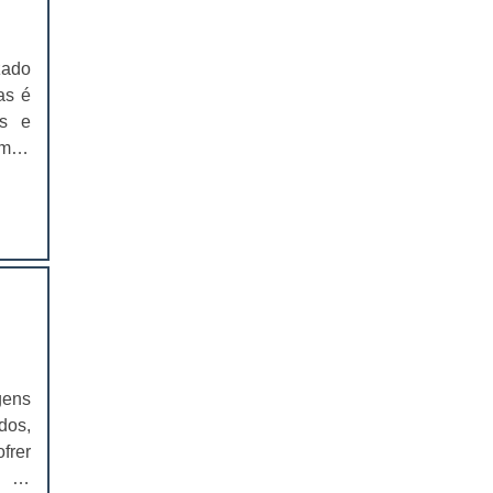
EMBALAGENS PARA FERRAMENTAS
zado
SOLAPAS PARA EMBALAGENS
as é
as e
SOLAPAS PREÇO
ampo
CARTELAS SKIN
ente
is e
CARTELAS SKIN PREÇO
para
obre
CARTELAS BLISTER
sada
ntes
IMPRESSÃO DE CATÁLOGOS
lapa
IMPRESSÃO DE CATÁLOGOS PREÇO
plo,
do a
gens
IMPRESSÃO DE FOLDER
l de
dos,
para
frer
IMPRESSÃO DE FOLDERS PREÇO
ar a
a os
azer