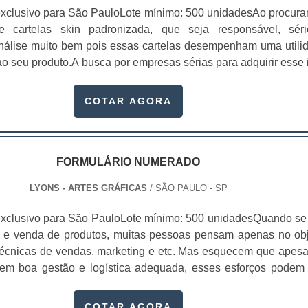
xclusivo para São PauloLote mínimo: 500 unidadesAo procura
 de cartelas skin padronizada, que seja responsável, sér
 análise muito bem pois essas cartelas desempenham uma utili
o seu produto.A busca por empresas sérias para adquirir esse 
, pois apenas organizações idôneas podem assegurar aos clie
 pontuais no fluxo de fabricação das cart...
COTAR AGORA
FORMULÁRIO NUMERADO
LYONS - ARTES GRÁFICAS
/ SÃO PAULO - SP
xclusivo para São PauloLote mínimo: 500 unidadesQuando se 
 e venda de produtos, muitas pessoas pensam apenas no obj
écnicas de vendas, marketing e etc. Mas esquecem que apesa
sem boa gestão e logística adequada, esses esforços podem
 Nesse quesito, o formulário numerado ganha um papel de dest
te, pois este item, pode promover diversos ben...
COTAR AGORA