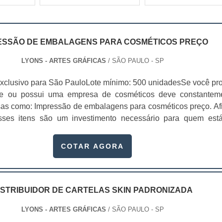
ESSÃO DE EMBALAGENS PARA COSMÉTICOS PREÇO
LYONS - ARTES GRÁFICAS
/ SÃO PAULO - SP
xclusivo para São PauloLote mínimo: 500 unidadesSe você pr
te ou possui uma empresa de cosméticos deve constantem
sas como: Impressão de embalagens para cosméticos preço. Afi
sses itens são um investimento necessário para quem est
que, o mercado de cosméticos tem sido extremamente competit
alagens deixaram de ser apenas um invólucro desses pr...
COTAR AGORA
ISTRIBUIDOR DE CARTELAS SKIN PADRONIZADA
LYONS - ARTES GRÁFICAS
/ SÃO PAULO - SP