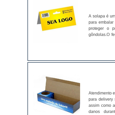
A solapa é um
para embalar 
proteger o p
gôndolas.O fe
comum ou em 
opção para id
característi
produtos pequ
seu fabrica
em:Acessório
elétricos;Doc
para gôndolas
não é só a ca
Atendimento e
decisão do co
para delivery
vendas também
assim como a 
gôndolas são e
danos duran
exposição na g