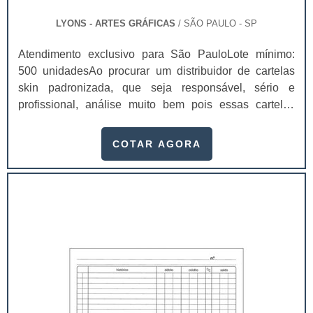
LYONS - ARTES GRÁFICAS
/ SÃO PAULO - SP
Atendimento exclusivo para São PauloLote mínimo:
500 unidadesAo procurar um distribuidor de cartelas
skin padronizada, que seja responsável, sério e
profissional, análise muito bem pois essas cartelas
desempenham uma utilidade muito grande ao seu
produto.A busca por empresas sérias para adquirir esse
COTAR AGORA
item é fundamental, pois apenas organizações idôneas
podem assegurar aos clientes características pontuais
no fluxo de fabricação das cart...