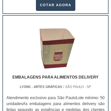
vantagens é que após a primeira consulta ao catálogo,
COTAR AGORA
o usuário pode vir a fazer consultas futuras, para
compras que queira fazer em um outro momento. Por
essa razão a possibilidade dos resultados a longo
prazo. Um catálogo - ou brochura - é uma das .
EMBALAGENS PARA ALIMENTOS DELIVERY
LYONS - ARTES GRÁFICAS
/ SÃO PAULO - SP
Atendimento exclusivo para São PauloLote mínimo: 50
unidadesAs embalagens para alimentos delivery são
feitas segundo as exigências e medidas dos clientes