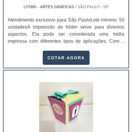
LYONS - ARTES GRÁFICAS
/ SÃO PAULO - SP
Atendimento exclusivo para São PauloLote mínimo: 50
unidadesA impressão de folder serve para diversos
aspectos. Ela pode ser considerada uma mídia
impressa com diferentes tipos de aplicações. Com a
impressão em folder é possível obter um veículo
altamente informativo e de circulação rápida.Funções
COTAR AGORA
realizadas pelo folder Apresentar uma empresa;
Apresentar uma marca; Divulgar uma pessoa ou
evento; Divulgar um serviço ou produto específico;
Entre outros.No folder dá para incluir orientações e até .