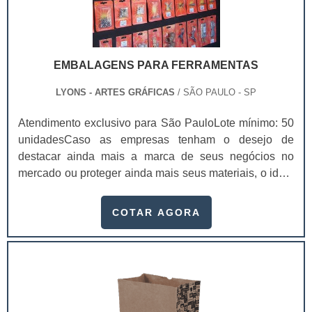
EMBALAGENS PARA FERRAMENTAS
LYONS - ARTES GRÁFICAS
/ SÃO PAULO - SP
Atendimento exclusivo para São PauloLote mínimo: 50
unidadesCaso as empresas tenham o desejo de
destacar ainda mais a marca de seus negócios no
mercado ou proteger ainda mais seus materiais, o ideal
é investir em embalagens para ferramentas.Além de ser
algo importante para manter um bom acondicionamento
COTAR AGORA
correto das ferramentas, as embalagens podem ainda
atuar como uma propaganda para a empresa, de modo
que atraia cada vez mais os consumidores e alavanque
as vendas. Serviço com ótima classificaçã.