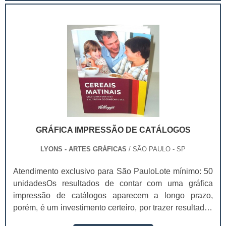
para lanches delivery pode mudar.Essas embalagens
são usadas em vários setores industriais, como
alimentício, farmacêutico e cosmético. Com a.
GRÁFICA IMPRESSÃO DE CATÁLOGOS
LYONS - ARTES GRÁFICAS
/ SÃO PAULO - SP
Atendimento exclusivo para São PauloLote mínimo: 50
unidadesOs resultados de contar com uma gráfica
impressão de catálogos aparecem a longo prazo,
porém, é um investimento certeiro, por trazer resultados
mais duradouros e melhores.Uma das principais