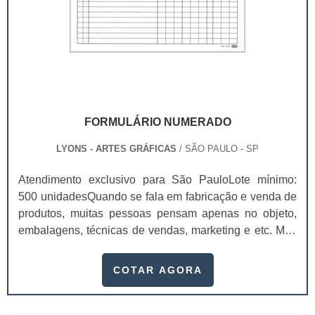
FORMULÁRIO NUMERADO
LYONS - ARTES GRÁFICAS
/ SÃO PAULO - SP
Atendimento exclusivo para São PauloLote mínimo:
500 unidadesQuando se fala em fabricação e venda de
produtos, muitas pessoas pensam apenas no objeto,
embalagens, técnicas de vendas, marketing e etc. Mas
esquecem que apesar de importantes, sem boa gestão
e logística adequada, esses esforços podem não valer
COTAR AGORA
a pena. Nesse quesito, o formulário numerado ganha
um papel de destaque muito abrangente, pois este item,
pode promover diversos ben...