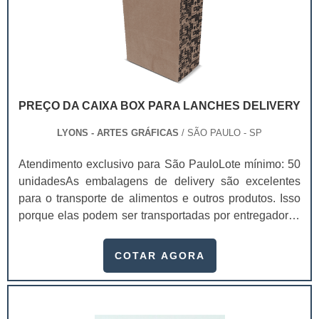
PREÇO DA CAIXA BOX PARA LANCHES DELIVERY
LYONS - ARTES GRÁFICAS
/ SÃO PAULO - SP
Atendimento exclusivo para São PauloLote mínimo: 50
unidadesAs embalagens de delivery são excelentes
para o transporte de alimentos e outros produtos. Isso
porque elas podem ser transportadas por entregadores
com facilidade, entregando os seus itens de forma
rápida. Existem diversas peças personalizados, que
COTAR AGORA
dependendo da sua qualidade, o preço da caixa box
para lanches delivery pode variar.Essas embalagens
são usadas em vários setores industriais, como
alimentício, farmacêutico e cosmético. Com.