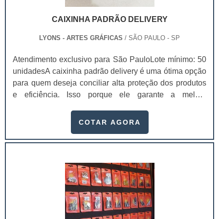
CAIXINHA PADRÃO DELIVERY
LYONS - ARTES GRÁFICAS
/ SÃO PAULO - SP
Atendimento exclusivo para São PauloLote mínimo: 50
unidadesA caixinha padrão delivery é uma ótima opção
para quem deseja conciliar alta proteção dos produtos
e eficiência. Isso porque ele garante a melhor
conservação dos produtos durante a locomoção,
mantendo a temperatura, sua integridade e a qualidade,
COTAR AGORA
chegando na casa dos clientes sem sofrer danos.Essas
embalagens são feitas com materiais recicláveis que
mantém a integridade dos produtos e ajudam o meio
ambiente, já que não causam danos a na.