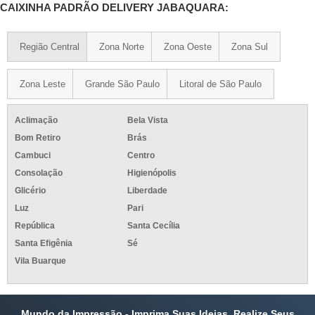
CAIXINHA PADRÃO DELIVERY JABAQUARA:
Região Central
Zona Norte
Zona Oeste
Zona Sul
Zona Leste
Grande São Paulo
Litoral de São Paulo
Aclimação
Bela Vista
Bom Retiro
Brás
Cambuci
Centro
Consolação
Higienópolis
Glicério
Liberdade
Luz
Pari
República
Santa Cecília
Santa Efigênia
Sé
Vila Buarque
Mundo da Impressão - Imprima Suas Ideias, Realize Seus