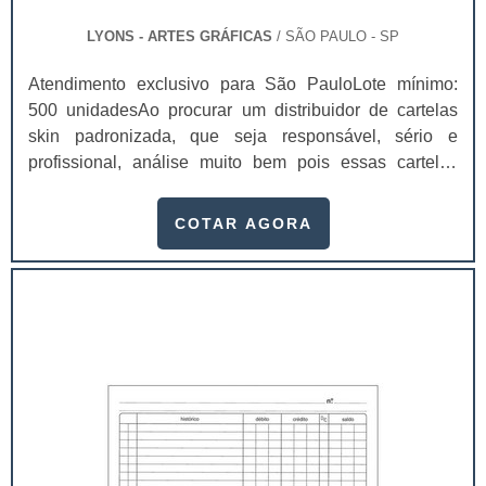
LYONS - ARTES GRÁFICAS
/ SÃO PAULO - SP
Atendimento exclusivo para São PauloLote mínimo:
500 unidadesAo procurar um distribuidor de cartelas
skin padronizada, que seja responsável, sério e
profissional, análise muito bem pois essas cartelas
desempenham uma utilidade muito grande ao seu
produto.A busca por empresas sérias para adquirir esse
COTAR AGORA
item é fundamental, pois apenas organizações idôneas
podem assegurar aos clientes características pontuais
no fluxo de fabricação das cart...