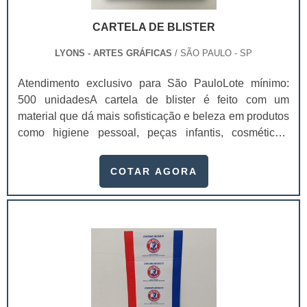
CARTELA DE BLISTER
LYONS - ARTES GRÁFICAS
/ SÃO PAULO - SP
Atendimento exclusivo para São PauloLote mínimo:
500 unidadesA cartela de blister é feito com um
material que dá mais sofisticação e beleza em produtos
como higiene pessoal, peças infantis, cosméticos,
equipamentos domesticas, papelaria, automotivos, pet
shop, componentes eletrônicos, entre outros. Antes de
COTAR AGORA
sair e comprar cartelas para blister, procure uma
empresa de confiança e que garanta qualidade na
produção das embalagens.Essas cartelas são
produzidas em diversos materiais, como papel, couche,
duplex, entre outros. Ela pode ser produzida em
diferentes gramaturas e bolhas. Assim, Deste modo, o
cliente vai identificar o produto logo na primeira visão,
facilitando a visualização e a sua tomada de