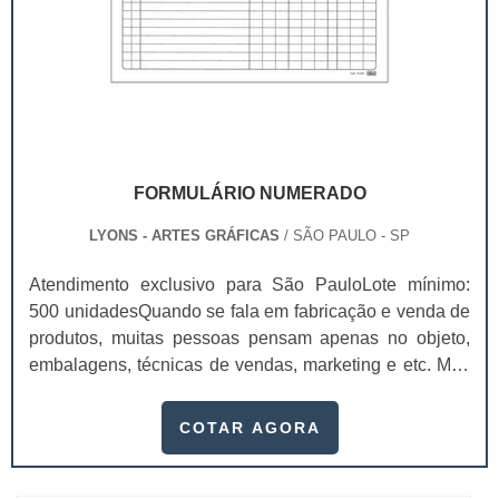
FORMULÁRIO NUMERADO
LYONS - ARTES GRÁFICAS
/ SÃO PAULO - SP
Atendimento exclusivo para São PauloLote mínimo:
500 unidadesQuando se fala em fabricação e venda de
produtos, muitas pessoas pensam apenas no objeto,
embalagens, técnicas de vendas, marketing e etc. Mas
esquecem que apesar de importantes, sem boa gestão
e logística adequada, esses esforços podem não valer
COTAR AGORA
a pena. Nesse quesito, o formulário numerado ganha
um papel de destaque muito abrangente, pois este item,
pode promover diversos ben...