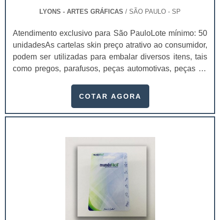
LYONS - ARTES GRÁFICAS
/ SÃO PAULO - SP
Atendimento exclusivo para São PauloLote mínimo: 50
unidadesAs cartelas skin preço atrativo ao consumidor,
podem ser utilizadas para embalar diversos itens, tais
como pregos, parafusos, peças automotivas, peças de
metal rígidas, utilidades domésticas de baixo custo,
velas de aniversário, ferragens e brinquedos vendidos
COTAR AGORA
em atacados.Este tipo de cartela pode ser produzido
em diferentes materiais: papel duplex, triplex e a
gramatura, em sua maioria, varia de 200 a 400 gramas.
Com as cartelas skin é.