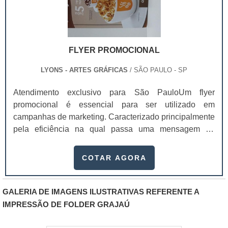
FLYER PROMOCIONAL
LYONS - ARTES GRÁFICAS
/ SÃO PAULO - SP
Atendimento exclusivo para São PauloUm flyer
promocional é essencial para ser utilizado em
campanhas de marketing. Caracterizado principalmente
pela eficiência na qual passa uma mensagem de
maneira rápida e efetiva, por meio de suas mensagens
de fácil leitura e suas imagens impactantes, um flyer
COTAR AGORA
vem geralmente acompanhado de um “slogan
arrebatador”.O texto é, em sua maioria, rápido e
preciso. O flyer tem se tornado uma ótima ferramenta de
GALERIA DE IMAGENS ILUSTRATIVAS REFERENTE A
comunicação para divulgar serviços e captar n.
IMPRESSÃO DE FOLDER GRAJAÚ