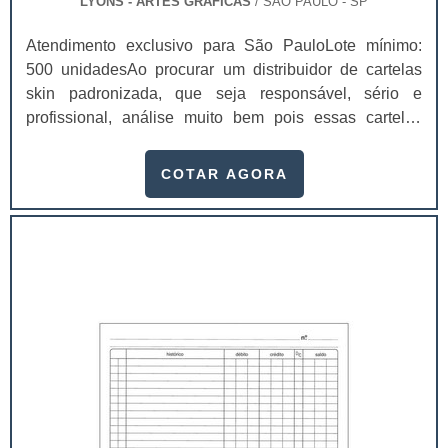
LYONS - ARTES GRÁFICAS
/ SÃO PAULO - SP
Atendimento exclusivo para São PauloLote mínimo:
500 unidadesAo procurar um distribuidor de cartelas
skin padronizada, que seja responsável, sério e
profissional, análise muito bem pois essas cartelas
desempenham uma utilidade muito grande ao seu
produto.A busca por empresas sérias para adquirir esse
COTAR AGORA
item é fundamental, pois apenas organizações idôneas
podem assegurar aos clientes características pontuais
no fluxo de fabricação das cart...