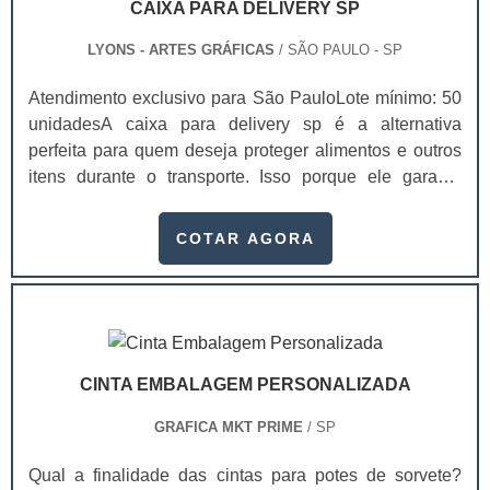
CAIXA PARA DELIVERY SP
preocupação com envelopar documentos antes de
entregá-los a alguém é uma demonstração de
LYONS - ARTES GRÁFICAS
/ SÃO PAULO - SP
comprometimento com a pessoa que irá receber aquele
Atendimento exclusivo para São PauloLote mínimo: 50
envio, proporcionando ainda mais confiabilidade para a
unidadesA caixa para delivery sp é a alternativa
empresa. Algo positivo de contar com envelopes é que
perfeita para quem deseja proteger alimentos e outros
eles conferem maior credibilidade para a empresa que
itens durante o transporte. Isso porque ele garante
o está utilizando. Empresa especializada em impressão
ótima conservação, mantendo a sua temperatura, assim
de envelopesA Gráfica Lyons trabalha com diversos
como a integridade e qualidade dos produtos,
tipos de produtos, todos com ótima qualidade. Cada
COTAR AGORA
chegando a casa dos clientes sem sofrer nenhum
serviço é realizado sempre de acordo com o tamanho
dano.Essas caixas são desenvolvidas com materiais
do produto. .
recicláveis que mantém a qualidade dos produtos e
ajudam o meio ambiente, já que não poluem a natu.
CINTA EMBALAGEM PERSONALIZADA
GRAFICA MKT PRIME
/ SP
Qual a finalidade das cintas para potes de sorvete?