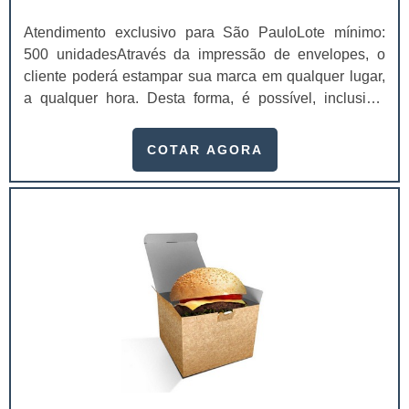
Atendimento exclusivo para São PauloLote mínimo:
500 unidadesAtravés da impressão de envelopes, o
cliente poderá estampar sua marca em qualquer lugar,
a qualquer hora. Desta forma, é possível, inclusive,
atrair mais olhares e prospectar possíveis clientes. Com
a impressão, uma empresa pode ter diversas
COTAR AGORA
vantagens.Benefícios proporcionados pelo
serviçoFidelizar a marca;Impor mais
profissionalismo; Transmitir uma maior
credibilidade;Personalizar os materiais de
escritório.Utilizar envelopes para enviar cartas, ofícios,
folhetos, cartões, catálogos, entre outros documentos, é
importante para não danificar nenhum destes materiais
durante o percurso do transporte. Nestes envelopes são
inseridas informações a respeito tanto do remetente
quanto do destinatário, além dos dados da empresa -
tratando-se de envelopes personalizados. Porque além
destes, também há os envelopes lisos. Uma