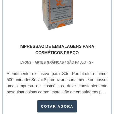
IMPRESSÃO DE EMBALAGENS PARA
COSMÉTICOS PREÇO
LYONS - ARTES GRÁFICAS
/ SÃO PAULO - SP
Atendimento exclusivo para São PauloLote mínimo:
500 unidadesSe você produz artesanalmente ou possui
uma empresa de cosméticos deve constantemente
pesquisar coisas como: Impressão de embalagens para
cosméticos preço. Afinal, os custos desses itens são
um investimento necessário para quem está no
COTAR AGORA
ramo. Até porque, o mercado de cosméticos tem sido