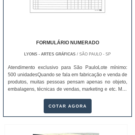
FORMULÁRIO NUMERADO
LYONS - ARTES GRÁFICAS
/ SÃO PAULO - SP
Atendimento exclusivo para São PauloLote mínimo:
500 unidadesQuando se fala em fabricação e venda de
produtos, muitas pessoas pensam apenas no objeto,
embalagens, técnicas de vendas, marketing e etc. Mas
esquecem que apesar de importantes, sem boa gestão
e logística adequada, esses esforços podem não valer
COTAR AGORA
a pena. Nesse quesito, o formulário numerado ganha
um papel de destaque muito abrangente, pois este item,
pode promover diversos ben...