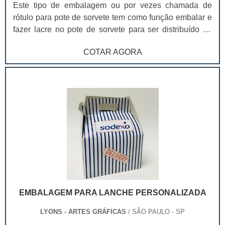
Este tipo de embalagem ou por vezes chamada de
rótulo para pote de sorvete tem como função embalar e
fazer lacre no pote de sorvete para ser distribuído no
ponto de venda. As cintas, além de terem uma
COTAR AGORA
capacidade criativa grande, afinal toda a extensão da
cinta pode ser aproveitada para arte e informação,
também são a melhor opção para a identificação do
produto. Ao contrário da técnica In Mold Label, que faz
a impressão direto no pote, as cintas proporcionam
qualidade visual muito superior, são produzidas em
impressão offset e por isso entregam sensação visual
muito mais nítida e atraente. As cintas são feitas em
papel e por isso o seu armazenamento é mais fácil,
precisa de pouco espaço para guardar, não necessita
de uma quantidade mínima tão grande para impressão,
normalmente In Mold Label exige uma quantidade
EMBALAGEM PARA LANCHE PERSONALIZADA
muito grande, são mais facilmente adaptáveis aos
potes e não necessitam que o pote seja comprado
LYONS - ARTES GRÁFICAS
/ SÃO PAULO - SP
anteriormente pelo cliente. Também chamadas de