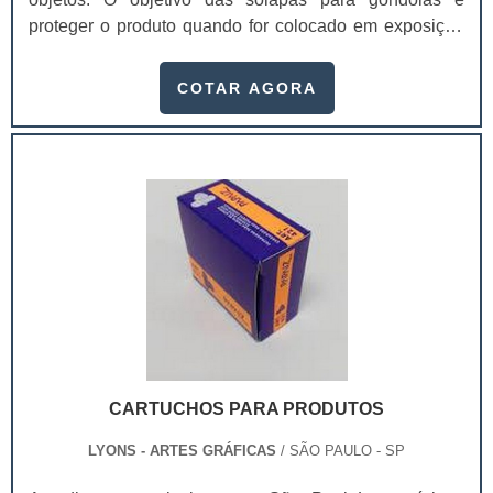
proteger o produto quando for colocado em exposição
em prateleiras e gôndolas.O fechamento das solapas
personalizadas para gôndolas no saco plástico pode
COTAR AGORA
ser feita com grampo comum ou em máquinas
especiais para lacre. Além disso, é uma excelente
opção para identificação dos itens, bem como
divulgação de preços especiais e características dos
produtos.A solapa para gôndolas são muito usadas
para produtos pequenos de peso baixo, onde precisam
conter pouca informação sobre seu fabricante ou
distribuidor. As solapas personalizadas são
principalmente usada
em:Lembrancinhas;Componentes elétricos;Acessórios
de beleza e higiene;Doces
embalados;Gôndolas;Brinquedos de custo
CARTUCHOS PARA PRODUTOS
baixo;Material escolar.A solapa para gôndolas é usada
geralmente em locais como supermercados, por
LYONS - ARTES GRÁFICAS
/ SÃO PAULO - SP
exemplo, não é só a categoria e a qualidade dos