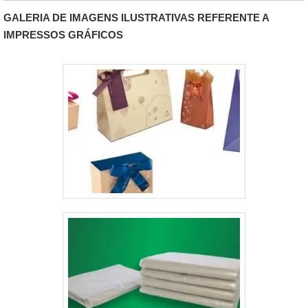
consumidores finais. O catálogo também pode ser
GALERIA DE IMAGENS ILUSTRATIVAS REFERENTE A
chamado de “brochura” e atualmente é um .
IMPRESSOS GRÁFICOS