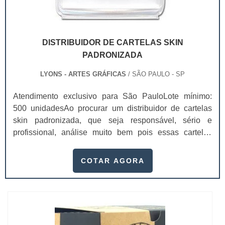
DISTRIBUIDOR DE CARTELAS SKIN
PADRONIZADA
LYONS - ARTES GRÁFICAS
/ SÃO PAULO - SP
Atendimento exclusivo para São PauloLote mínimo:
500 unidadesAo procurar um distribuidor de cartelas
skin padronizada, que seja responsável, sério e
profissional, análise muito bem pois essas cartelas
desempenham uma utilidade muito grande ao seu
produto.A busca por empresas sérias para adquirir esse
COTAR AGORA
item é fundamental, pois apenas organizações idôneas
podem assegurar aos clientes características pontuais
no fluxo de fabricação das cart...