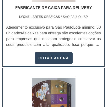
desenvolver seus cartuchos para produtos de forma
FABRICANTE DE CAIXA PARA DELIVERY
profissional é imprescindível contar com uma empresa
séria, que já esteja atuando no mercado há algum
LYONS - ARTES GRÁFICAS
/ SÃO PAULO - SP
tempo, pesquise as melhores e dê uma identificação
Atendimento exclusivo para São PauloLote mínimo: 50
perfeita para o seu produto..
unidadesAs caixas para entrega são excelentes opções
para empresas que desejam proteger e conservar os
seus produtos com alta qualidade. Isso porque ele
mantém a integridade do produto durante a locomoção
e mantém a sua temperatura ambiente, chegando na
COTAR AGORA
casa dos consumidores sem sofrer danos. Para
comprar embalagens de qualidade, procure um
fabricante de caixa para delivery.Essas embalagens
são usadas em diferentes setores da indústria, como al.