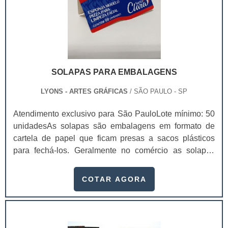
SOLAPAS PARA EMBALAGENS
LYONS - ARTES GRÁFICAS
/ SÃO PAULO - SP
Atendimento exclusivo para São PauloLote mínimo: 50
unidadesAs solapas são embalagens em formato de
cartela de papel que ficam presas a sacos plásticos
para fechá-los. Geralmente no comércio as solapas
para embalagens ficam em gôndolas
aramadasExemplos de utilização da solapas
COTAR AGORA
Saquinhos de alho; Saquinhos de bala; Bijuterias;
Acessórios para casa; Entre outros. As solapas ainda
são impressas de maneira exclusiva e personalizada.
Geralmente estas solapas possuem informações