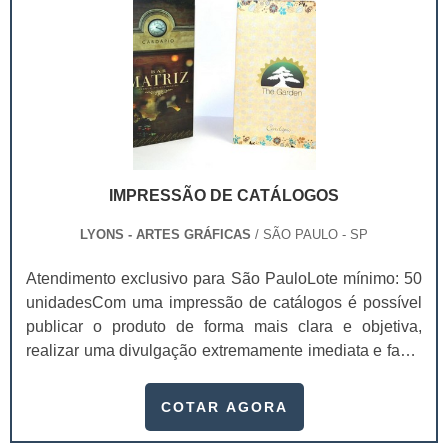
acerca do produto, s.
IMPRESSÃO DE CATÁLOGOS
LYONS - ARTES GRÁFICAS
/ SÃO PAULO - SP
Atendimento exclusivo para São PauloLote mínimo: 50
unidadesCom uma impressão de catálogos é possível
publicar o produto de forma mais clara e objetiva,
realizar uma divulgação extremamente imediata e fazer
com que os consumidores possuam uma visão geral
dos serviços oferecidos.Estes são só alguns dos muitos
COTAR AGORA
benefícios que contar com este serviço proporciona
para as empresas e também para os seus