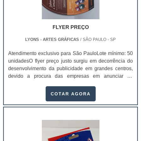
FLYER PREÇO
LYONS - ARTES GRÁFICAS
/ SÃO PAULO - SP
Atendimento exclusivo para São PauloLote mínimo: 50
unidadesO flyer preço justo surgiu em decorrência do
desenvolvimento da publicidade em grandes centros,
devido a procura das empresas em anunciar de
maneira rápida e ágil seus produtos e serviços.De certo
modo, o flyer é uma evolução dos panfletos simples -
COTAR AGORA
aqueles criados a partir da invenção da imprensa.
Características dos flyers em questão Impressos em
uma grande quantidade; Impressos em papéis de maior
gramatura; Possuem um trabalho estét.