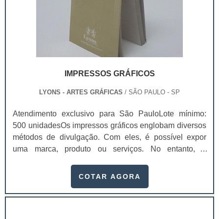
IMPRESSOS GRÁFICOS
LYONS - ARTES GRÁFICAS
/ SÃO PAULO - SP
Atendimento exclusivo para São PauloLote mínimo:
500 unidadesOs impressos gráficos englobam diversos
métodos de divulgação. Com eles, é possível expor
uma marca, produto ou serviços. No entanto, é
importante atentar-se a finalidade de impressão, visto
que, pela variedade, cada impresso gráfico se encaixa
COTAR AGORA
de forma diferente nos segmentos e métodos de
divulgação. Exemplos de impressos
comercializadosCartão de