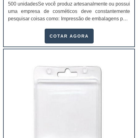
500 unidadesSe você produz artesanalmente ou possui
uma empresa de cosméticos deve constantemente
pesquisar coisas como: Impressão de embalagens para
cosméticos preço. Afinal, os custos desses itens são
um investimento necessário para quem está no
COTAR AGORA
ramo. Até porque, o mercado de cosméticos tem sido
extremamente competitivo, assim, as embalagens
deixaram de ser apenas um invólucro desses pr...