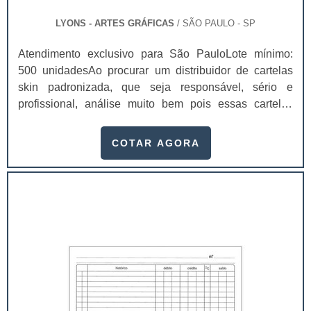
LYONS - ARTES GRÁFICAS
/ SÃO PAULO - SP
Atendimento exclusivo para São PauloLote mínimo:
500 unidadesAo procurar um distribuidor de cartelas
skin padronizada, que seja responsável, sério e
profissional, análise muito bem pois essas cartelas
desempenham uma utilidade muito grande ao seu
produto.A busca por empresas sérias para adquirir esse
COTAR AGORA
item é fundamental, pois apenas organizações idôneas
podem assegurar aos clientes características pontuais
no fluxo de fabricação das cart...