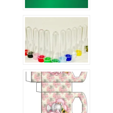
conter as principais informações sobre ele, as
embalagens têm a missão de atrair o público, pois
deixaram de ser apenas um simples envoltório e se
tornaram parte importante de cosméticos, como: Itens
de higiene pessoal;Maquiagem;Sabonete para o
rosto;Sabonete para a pele;Creme para pele;Creme e
shampoos para cabelo.Ou seja, as embalagens
possuem características especiais, e não é para menos.
Seu valor na decisão de escolha do consumidor é
extremamente relevante. Por esse motivo, ela é
extremamente importante.Ao possuir interesse em
desenvolver a impressão de embalagens para
cosméticos preço é imprescindível contar com uma
empresa séria, que já esteja atuando no mercado há
algum tempo, pesquise as melhores e dê uma
identificação perfeita para o seu produto..