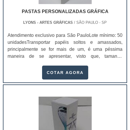
PASTAS PERSONALIZADAS GRÁFICA
LYONS - ARTES GRÁFICAS
/ SÃO PAULO - SP
Atendimento exclusivo para São PauloLote mínimo: 50
unidadesTransportar papéis soltos e amassados,
principalmente se for mais de um, é uma péssima
maneira de se apresentar, visto que, tamanha
desorganização pode danificar a imagem de qualquer
negócio. E tudo isso pode ser feito com o uso de pastas
COTAR AGORA
personalizadas gráfica que pode organizar todos os
documentos necessários de modo que nenhum venha
a amassar.No momento da apresentação de algum
material, como por exemplo uma proposta de um
serviço ou produto fornecidos por uma empresa
específica, é importante atentar-se aos mínimos
detalhes para que haja uma primeira impressão
positiva. É necessário mostrar já no primeiro instante