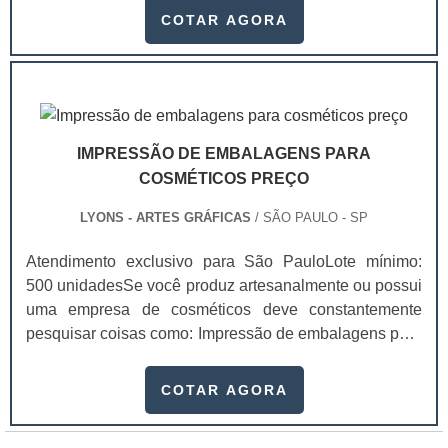
empresa e os produtos que ela oferece.Além disso, é
de cada serviçoA Gráfica Lyons trabalha com
COTAR AGORA
um modo altamente profissional de exibir com todos os
impressão de flyers preço justo em comparação ao
detalhes possíveis estes produtos e também as
mercado, assim como diversos tipos de produtos, todos
informações da empresa. Isso faz com que o interesse
com ótima qualidade. Cada serviço é realizado sempre
de consumo dos clientes seja extremamente alt.
de acordo com o tamanho do produto. .
IMPRESSÃO DE EMBALAGENS PARA
COSMÉTICOS PREÇO
LYONS - ARTES GRÁFICAS
/ SÃO PAULO - SP
Atendimento exclusivo para São PauloLote mínimo:
500 unidadesSe você produz artesanalmente ou possui
uma empresa de cosméticos deve constantemente
pesquisar coisas como: Impressão de embalagens para
cosméticos preço. Afinal, os custos desses itens são
um investimento necessário para quem está no
COTAR AGORA
ramo. Até porque, o mercado de cosméticos tem sido
extremamente competitivo, assim, as embalagens