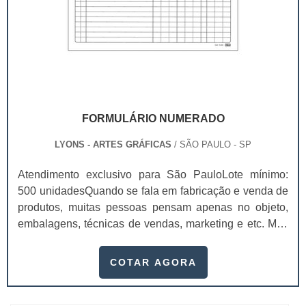
FORMULÁRIO NUMERADO
LYONS - ARTES GRÁFICAS
/ SÃO PAULO - SP
Atendimento exclusivo para São PauloLote mínimo:
500 unidadesQuando se fala em fabricação e venda de
produtos, muitas pessoas pensam apenas no objeto,
embalagens, técnicas de vendas, marketing e etc. Mas
esquecem que apesar de importantes, sem boa gestão
e logística adequada, esses esforços podem não valer
COTAR AGORA
a pena. Nesse quesito, o formulário numerado ganha
um papel de destaque muito abrangente, pois este item,
pode promover diversos ben...