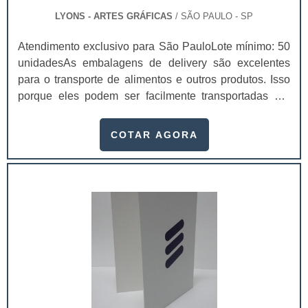
LYONS - ARTES GRÁFICAS
/ SÃO PAULO - SP
Atendimento exclusivo para São PauloLote mínimo: 50
unidadesAs embalagens de delivery são excelentes
para o transporte de alimentos e outros produtos. Isso
porque eles podem ser facilmente transportadas por
motoboys e entregadores, entregando os seus produtos
de forma ágil e rápida. Existem diversas caixas e
COTAR AGORA
pacotes personalizados, dependendo da sua
qualidade, pesquise o preço da caixa para delivery e
veja qual é a mais acessível para compra.Essas
embalagens são usadas em vários setores industri.