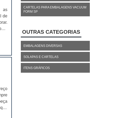
CARTELAS PARA EMBALAGENS VACUUM
m as
FORM SP
l de
rar.
para
OUTRAS CATEGORIAS
ar a
s de
EMBALAGENS DIVERSAS
SOLAPAS E CARTELAS
ITENS GRÁFICOS
reço
mpre
peça
oque
is é