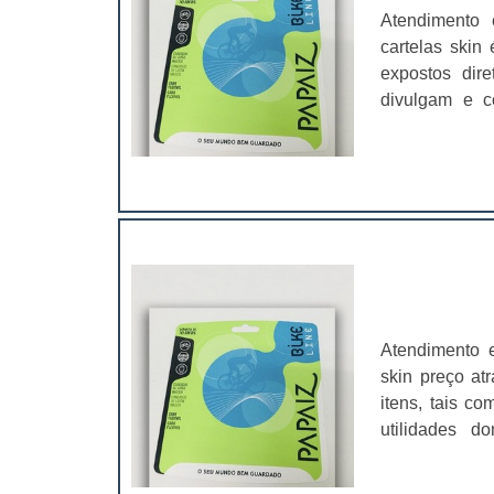
Atendimento
cartelas skin
expostos dire
divulgam e c
proteção dos 
uma reação físi
Atendimento 
skin preço at
itens, tais c
utilidades d
brinquedos ve
diferentes mate