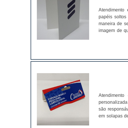
Atendimento 
papéis soltos
maneira de se
imagem de qua
personalizada
modo que ne
material, com
Atendimento 
personalizada
são responsáve
em solapas de
que os valore