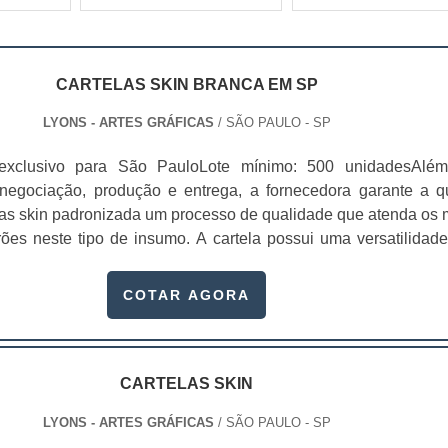
CARTELAS SKIN BRANCA EM SP
LYONS - ARTES GRÁFICAS
/ SÃO PAULO - SP
exclusivo para São PauloLote mínimo: 500 unidadesAlé
 negociação, produção e entrega, a fornecedora garante a 
las skin padronizada um processo de qualidade que atenda os 
rões neste tipo de insumo. A cartela possui uma versatilidad
is que garantem aos nossos clientes o melhor custo/benefício 
seus materiais. As cartelas skin branca em SP ...
COTAR AGORA
CARTELAS SKIN
LYONS - ARTES GRÁFICAS
/ SÃO PAULO - SP