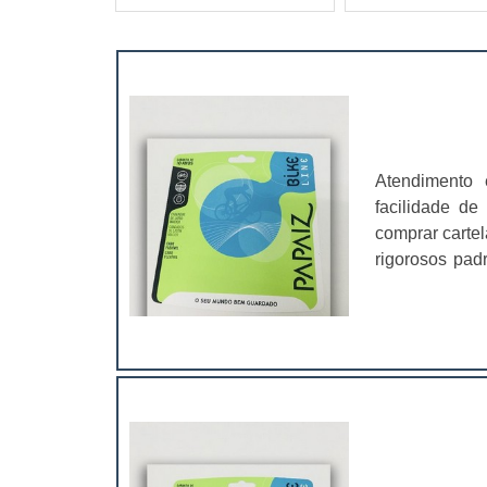
Atendimento 
facilidade de
comprar carte
rigorosos pad
linhas de papé
você produzir 