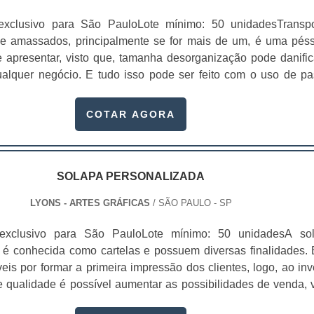
exclusivo para São PauloLote mínimo: 50 unidadesTranspo
 e amassados, principalmente se for mais de um, é uma pés
 apresentar, visto que, tamanha desorganização pode danific
lquer negócio. E tudo isso pode ser feito com o uso de pa
s gráfica que pode organizar todos os documentos necessário
nhum venha a amassar.No momento da apresentação de a
COTAR AGORA
o por exemplo uma proposta de um serviço ou.
SOLAPA PERSONALIZADA
LYONS - ARTES GRÁFICAS
/ SÃO PAULO - SP
exclusivo para São PauloLote mínimo: 50 unidadesA so
 é conhecida como cartelas e possuem diversas finalidades. 
is por formar a primeira impressão dos clientes, logo, ao inve
 qualidade é possível aumentar as possibilidades de venda, v
s da marca estarão presentes naquele material. Contar com