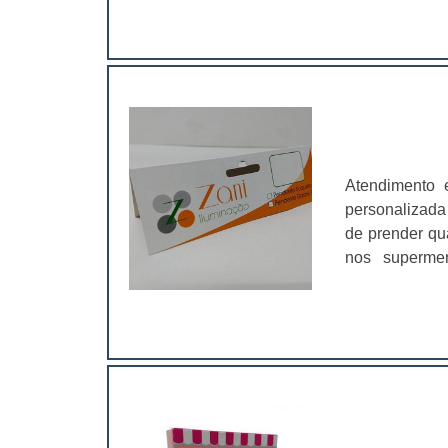
solapa é aind
atrair ainda ma
Atendimento 
personalizada 
de prender qu
nos supermer
solapas possu
impressão n
personalizada