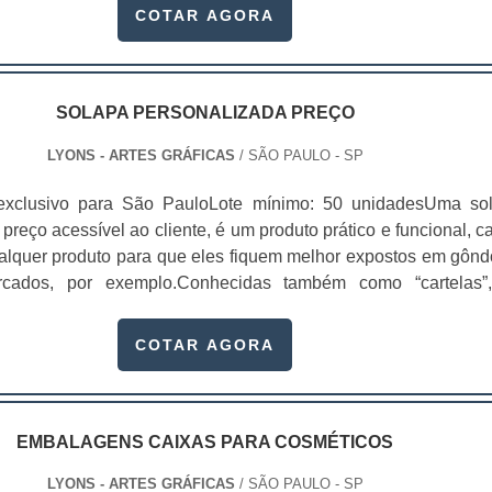
a melhor, porque ela possui a identidade da empresa e cons
COTAR AGORA
is os possíveis clientes. É p.
SOLAPA PERSONALIZADA PREÇO
LYONS - ARTES GRÁFICAS
/ SÃO PAULO - SP
exclusivo para São PauloLote mínimo: 50 unidadesUma so
preço acessível ao cliente, é um produto prático e funcional, c
alquer produto para que eles fiquem melhor expostos em gônd
cados, por exemplo.Conhecidas também como “cartelas”
em diversas finalidades, principalmente a de causar a prim
os clientes.Como consequência, quem investir em sol
COTAR AGORA
s de qualidade e com um apelo vis.
EMBALAGENS CAIXAS PARA COSMÉTICOS
LYONS - ARTES GRÁFICAS
/ SÃO PAULO - SP