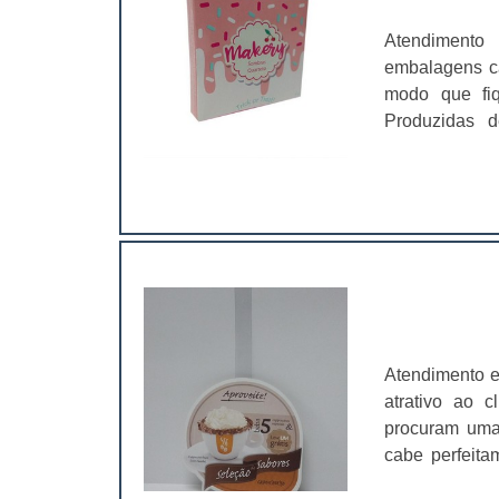
Atendimento
embalagens ca
modo que fiq
Produzidas 
cosméticos sã
divulgação 
marketing; Se
Atendimento e
atrativo ao 
procuram uma 
cabe perfeit
totalmente es