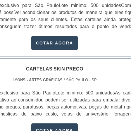
 exclusivo para São PauloLote mínimo: 500 unidadesCo
 é possível acondicionar os produtos de maneira que eles fi
tamente para os seus clientes. Estas cartelas ainda prote
onseguem trazer ótimos resultados para o ponto de vend
produtos é realizada por meio de um filme plástico que ocorre
ca por calor, na qual o papel resinado da cartela e est...
COTAR AGORA
CARTELAS SKIN PREÇO
LYONS - ARTES GRÁFICAS
/ SÃO PAULO - SP
exclusivo para São PauloLote mínimo: 500 unidadesAs cart
rativo ao consumidor, podem ser utilizadas para embalar dive
omo pregos, parafusos, peças automotivas, peças de metal rígi
omésticas de baixo custo, velas de aniversário, ferrage
ndidos em atacados.Este tipo de cartela pode ser produzid
riais: papel duplex, triplex e a gramatura, em s...
COTAR AGORA