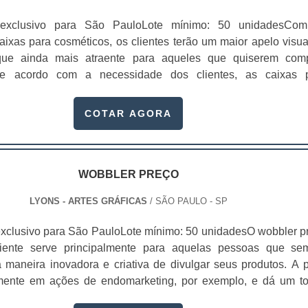
 exclusivo para São PauloLote mínimo: 50 unidadesCo
ixas para cosméticos, os clientes terão um maior apelo visua
ue ainda mais atraente para aqueles que quiserem comp
de acordo com a necessidade dos clientes, as caixas 
o projetadas especialmente para acomodar os produtos e realiz
dos mesmos.Segmentos que utilizam a embalagem Setore
COTAR AGORA
tores de desenvolvimento de embalagens; Agências de propa.
WOBBLER PREÇO
LYONS - ARTES GRÁFICAS
/ SÃO PAULO - SP
xclusivo para São PauloLote mínimo: 50 unidadesO wobbler p
cliente serve principalmente para aquelas pessoas que se
maneira inovadora e criativa de divulgar seus produtos. A 
amente em ações de endomarketing, por exemplo, e dá um t
pecial ao marketing da marca. Este meio de divulgação nada ma