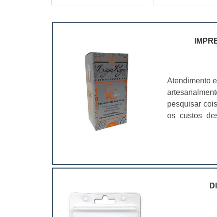
IMPR
Atendimento e
artesanalmen
pesquisar coi
os custos de
ramo. Até por
assim, as emb
D