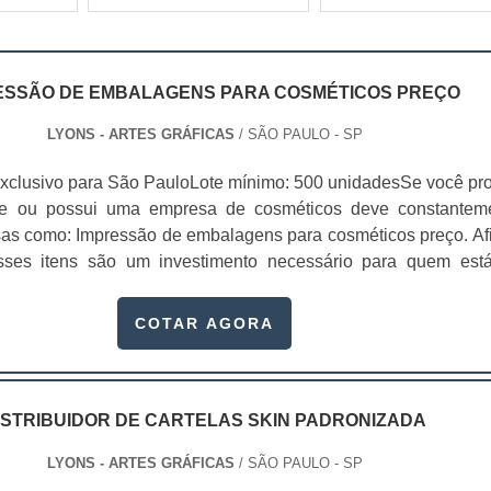
ESSÃO DE EMBALAGENS PARA COSMÉTICOS PREÇO
LYONS - ARTES GRÁFICAS
/ SÃO PAULO - SP
xclusivo para São PauloLote mínimo: 500 unidadesSe você pr
te ou possui uma empresa de cosméticos deve constantem
sas como: Impressão de embalagens para cosméticos preço. Afi
sses itens são um investimento necessário para quem est
que, o mercado de cosméticos tem sido extremamente competit
alagens deixaram de ser apenas um invólucro desses pr...
COTAR AGORA
ISTRIBUIDOR DE CARTELAS SKIN PADRONIZADA
LYONS - ARTES GRÁFICAS
/ SÃO PAULO - SP