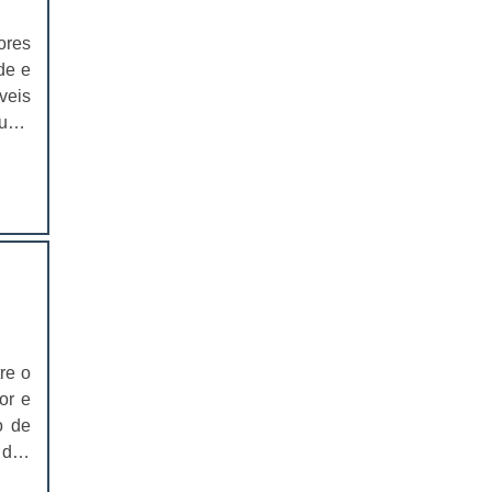
idas
para
EMBALAGENS PARA FERRAMENTAS
ores
e de
de e
SOLAPAS PARA EMBALAGENS
os e
veis
anos
uso,
SOLAPAS PREÇO
tesA
e em
endo
CARTELAS SKIN
para
ra o
 são
CARTELAS SKIN PREÇO
utos
m da
CARTELAS BLISTER
ante
o de
IMPRESSÃO DE CATÁLOGOS
kin,
IMPRESSÃO DE CATÁLOGOS PREÇO
o de
re o
mbém
or e
IMPRESSÃO DE FOLDER
o de
o de
agem
IMPRESSÃO DE FOLDERS PREÇO
 dos
o na
 não
s do