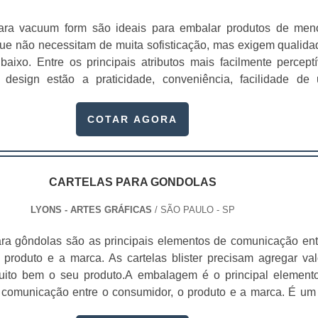
ua empresa na caixa. Além disso, as embalagens são produz
 as exigências do cliente, sem afetar o preço da caixa box 
para vacuum form são ideais para embalar produtos de men
ery.As caixas personalizadas de delivery oferecem uma séri
ue não necessitam de muita sofisticação, mas exigem qualida
ara seus clientes, como:Menor custo na criação de panflet
 baixo. Entre os principais atributos mais facilmente perceptí
ticação alta no seu design;Mantém sua aparência sem causar d
 design estão a praticidade, conveniência, facilidade de 
ansporte;Entre outras muitas vantagens.Conheça a Lyons Ar
rança e proteção ao produto.A cartela possui uma versatilidad
 é um fabricante de caixa para delivery especializado, oferec
is que garantem aos nossos clientes o melhor custo/benefício 
COTAR AGORA
folders e etiquetas personalizadas com alta qualidade pa
r seus materiais. As cartelas para embalagem vacuum form
cendo alta credibilidade para os seus produtos..
nos mais variados segmentos, seja na linha de:Prod
éticos;Automotivos;Industriais;Encartelados;Dentre outros.Alé
 negociação, produção e entrega, a empresa fornecedora gar
CARTELAS PARA GONDOLAS
e qualidade que atenda os mais rigorosos padrões neste tip
LYONS - ARTES GRÁFICAS
/ SÃO PAULO - SP
rga experiência na produção de cartela com verniz blister ou s
à nossos clientes algumas características em nosso flux
ara gôndolas são as principais elementos de comunicação ent
 de matérias primas de altíssima qualidade.As cartelas ta
 produto e a marca. As cartelas blister precisam agregar val
padronização de cores e qualidade de impressão, aplicaçã
muito bem o seu produto.A embalagem é o principal element
idade certificada, maior durabilidade das cartelas para embal
comunicação entre o consumidor, o produto e a marca. É um
, acabamento de precisão, e atendimento diferenciad
atores que impulsionam a venda do produto. Se a embalagem
 de propostas que atendam as mais variadas necessidade