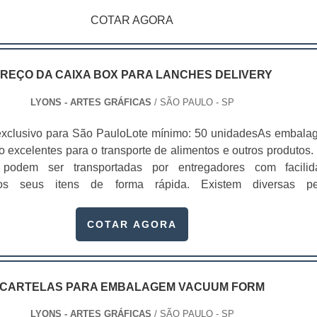
produtos mais comuns, é possível destacar: Alimentos; Roupas;
pecializado, oferecendo embalagens, folders e etiqu
COTAR AGORA
Este produto pode ser encontrado no atual mercado em difere
 com alta qualidade e credibilidade para os seus produtos..
m o objetivo de atender as necessidades dos mais vari
 As caixas embalagens ainda podem estabelecer uma ótima rel
 benefícios, o que é capaz de tornar a compra ainda mais atrat
REÇO DA CAIXA BOX PARA LANCHES DELIVERY
embrança da marca e atendendo aos gostos do contratante. Para
LYONS - ARTES GRÁFICAS
/ SÃO PAULO - SP
 embalagens sejam capazes de oferecer seus benefícios na prát
que elas sejam adquiridas em uma empresa especializada,
exclusivo para São PauloLote mínimo: 50 unidadesAs embala
idade em todo o processo de produção, desde a estrutura a
o excelentes para o transporte de alimentos e outros produtos. 
dentidade visual.
podem ser transportadas por entregadores com facilid
os seus itens de forma rápida. Existem diversas p
s, que dependendo da sua qualidade, o preço da caixa box 
ery pode variar.Essas embalagens são usadas em vários set
COTAR AGORA
omo alimentício, farmacêutico e cosmético. Com a aquisição de
 seu produto terá mais valor, pois ele vai comprar algo que t
confiança.Benefícios das caixas para deliveryUma das gra
compra de caixas para entrega personalizadas é a sua funçã
CARTELAS PARA EMBALAGEM VACUUM FORM
bulante”, pois ela possibilita divulgar o seu telefone, site e o
LYONS - ARTES GRÁFICAS
/ SÃO PAULO - SP