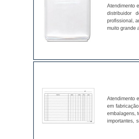
Atendimento e
distribuidor
profissional,
muito grande a
é fundamental
características
Atendimento e
em fabricação
embalagens, t
importantes, 
valer a pena.
muito abrangen