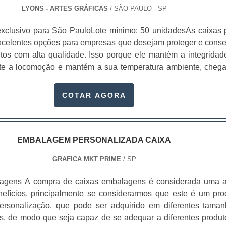
LYONS - ARTES GRÁFICAS
/ SÃO PAULO - SP
xclusivo para São PauloLote mínimo: 50 unidadesAs caixas 
xcelentes opções para empresas que desejam proteger e conse
tos com alta qualidade. Isso porque ele mantém a integridad
nte a locomoção e mantém a sua temperatura ambiente, cheg
consumidores sem sofrer danos. Para comprar embalagen
ocure um fabricante de caixa para delivery.Essas embalagens
COTAR AGORA
erentes setores da indústria, como alimentício, farmacêut
entre outros.Vantagens das embalagens para deliveryE
o feitas com materiais recicláveis que mantém a integridade
udam o meio ambiente, pois elas não causam danos na natur
EMBALAGEM PERSONALIZADA CAIXA
 entrega das embalagens para as empresas é feita de acordo
GRAFICA MKT PRIME
/ SP
s dos clientes e são entregues no prazo correto.As ca
 de delivery oferecem uma série de benefícios para seus clien
agens A compra de caixas embalagens é considerada uma 
a do consumidor no seu produto;Ajuda na publicidade do negó
nefícios, principalmente se considerarmos que este é um pro
s seus contatos;Sofisticação alta;Menor custo na criaçã
ersonalização, que pode ser adquirido em diferentes taman
Mantém sua aparência sem danos;Entre outras vár
ts, de modo que seja capaz de se adequar a diferentes produt
heça a Lyons ArtesA Gráfica Lyons é um fabricante de caixa 