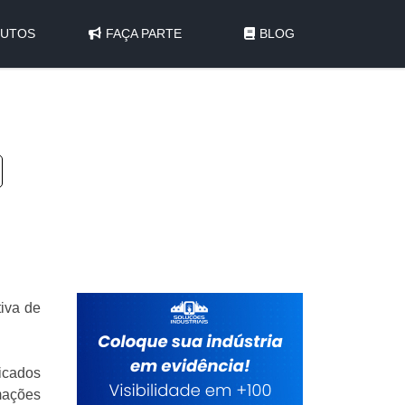
UTOS
FAÇA PARTE
BLOG
iva de
ficados
rmações