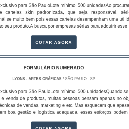
xclusivo para São PauloLote mínimo: 500 unidadesAo procura
 de cartelas skin padronizada, que seja responsável, sér
 análise muito bem pois essas cartelas desempenham uma utili
o seu produto.A busca por empresas sérias para adquirir esse 
, pois apenas organizações idôneas podem assegurar aos clie
 pontuais no fluxo de fabricação das cart...
COTAR AGORA
FORMULÁRIO NUMERADO
LYONS - ARTES GRÁFICAS
/ SÃO PAULO - SP
xclusivo para São PauloLote mínimo: 500 unidadesQuando se 
 e venda de produtos, muitas pessoas pensam apenas no obj
écnicas de vendas, marketing e etc. Mas esquecem que apesa
sem boa gestão e logística adequada, esses esforços podem
 Nesse quesito, o formulário numerado ganha um papel de dest
te, pois este item, pode promover diversos ben...
COTAR AGORA