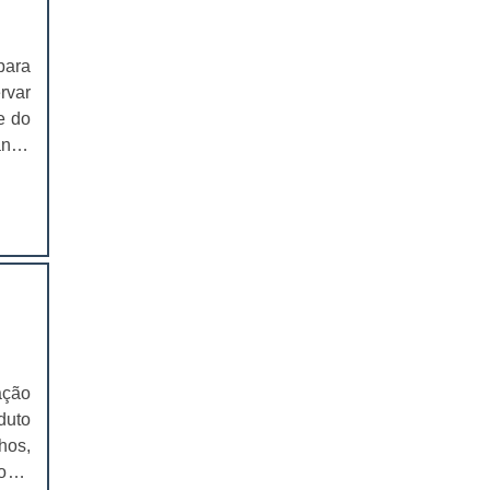
EMBALAGEM PARA SANDUICHE
NATURAL PREÇO
para
CAIXAS PARA EMBALAGENS DE
rvar
COSMÉTICOS
e do
ando
EMBALAGENS CAIXAS PARA
COSMÉTICOS
s de
 são
CAIXAS PARA PRODUTOS DELIVERY
ico,
ssas
CAIXAS PARA PRODUTOS DELIVERY
PREÇO
 dos
eza.
COMPRAR CAIXAS PARA PRODUTOS
 com
DELIVERY
ixas
VALOR DAS CAIXAS PARA PRODUTOS
tes,
ação
DELIVERY
cio,
duto
o de
EMBALAGEM PLÁSTICA PARA
hos,
FERRAMENTAS
ias
os e
para