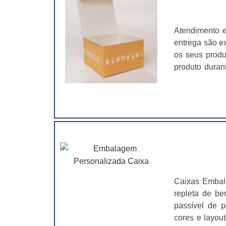
Atendimento e
entrega são e
os seus produ
produto dura
na casa dos 
qualidade, pr
usadas em dif
cosmético, 
embalagens sã
produtos e aj
Além disso, a
as exigência
personalizadas
Caixas Embal
como:Confianç
repleta de be
divulgando o
passível de p
panfletos;
cores e layou
vantagens.Con