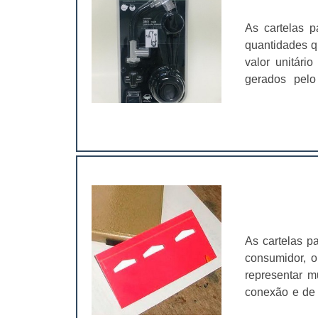
contatos da s
de acordo com
As cartelas 
lanches deliv
quantidades q
benefícios p
valor unitário
cartões;Sofis
gerados pelo
durante o tr
conforto, segu
Gráfica Lyons
linhas de papé
embalagens, 
você produzi
público, ofere
utilizadas 
infantis;Cosm
facilidade de
um processo d
insumo. Com la
asseguramos 
As cartelas p
trabalho uso
consumidor, o
possuem uma 
representar 
verniz de qual
conexão e de 
vacuum form
principais f
apresentação