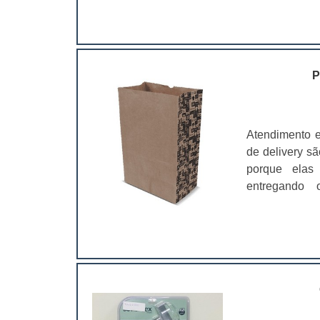
nichos, dentre os 
delivery es
Artesanatos. 
personalizadas
tamanhos, co
contratantes.
entre custos e
P
reforçando a l
que as caixas
é essencial 
Atendimento 
garanta qual
de delivery sã
impressão da i
porque elas 
entregando 
personalizado
lanches deliv
industriais, c
caixas box, o
qualidade e 
vantagens na 
“divulgação am