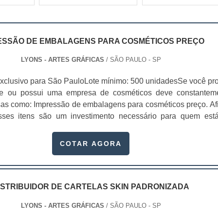
ESSÃO DE EMBALAGENS PARA COSMÉTICOS PREÇO
LYONS - ARTES GRÁFICAS
/ SÃO PAULO - SP
xclusivo para São PauloLote mínimo: 500 unidadesSe você pr
te ou possui uma empresa de cosméticos deve constantem
sas como: Impressão de embalagens para cosméticos preço. Afi
sses itens são um investimento necessário para quem est
que, o mercado de cosméticos tem sido extremamente competit
alagens deixaram de ser apenas um invólucro desses pr...
COTAR AGORA
ISTRIBUIDOR DE CARTELAS SKIN PADRONIZADA
LYONS - ARTES GRÁFICAS
/ SÃO PAULO - SP