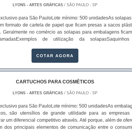
LYONS - ARTES GRÁFICAS
/ SÃO PAULO - SP
xclusivo para São PauloLote mínimo: 500 unidadesAs solapas
 formato de cartela de papel que ficam presas a sacos plást
s. Geralmente no comércio as solapas para embalagens fica
ramadasExemplos de utilização da solapasSaquinho
hos de bala; Bijuterias;Acessórios para casa;Entre outros
 são impressas de maneira exclusiva e personalizada. Geralm
COTAR AGORA
 possuem informações acerca do produto, seja ele qual for, o
 mais fácil de serem identificados. As solapas, conhecidas ta
s, possuem diversas finalidades. Elas são as responsáveis
meira impressão dos clientes, logo, ao investir em solapa
CARTUCHOS PARA COSMÉTICOS
m uma empresa de confiança, é possível aumentar, inclusive
LYONS - ARTES GRÁFICAS
/ SÃO PAULO - SP
es de venda, visto que os valores da marca estarão prese
ial. A melhor opção para solapas para embalagensA Gráfica L
xclusivo para São PauloLote mínimo: 500 unidadesAs embala
atos personalizados para que as embalagens sejam repleta
cos, são utensílios de grande utilidade para as empresas
sofisticação, sempre passando a melhor impressão par
r um diferencial competitivo através. Até porque, além de ofer
us clientes. As solapas fabricadas pela Gráfica Lyon servem 
m dos principais elementos de comunicação entre o consumi
utos e são fabricadas com máquinas de última geração. Tudo 