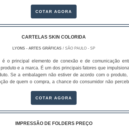
arca. Sabendo que o mercado de cosméticos é extremam
inda mais os olhares dos clientes e ajudar a fortalecer o nom
 as embalagens deixaram de servir apenas como um invól
COTAR AGORA
ado. .
tos para se tornarem um grande atrativo, os cartuchos 
são um excelente exemplo dessa aposta. Muitas empr
a embalagem em formato de cartucho para estimular 
 Afinal, o cartucho permite muitas customizações que enalt
CARTELAS SKIN COLORIDA
dade visual para a marca.Isso ocorre pois através deles é poss
LYONS - ARTES GRÁFICAS
/ SÃO PAULO - SP
ros ideais para agregar valor ao seu produto. Estes valores p
s, mas geram reflexos práticos bastante objetivos como: Perce
é o principal elemento de conexão e de comunicação ent
nalidade;Identidade;Personalidade;Fidelidad
 produto e a marca. É um dos principais fatores que impulsion
ação;Conveniência;Facilidade de uso.Em outras palavras, alé
duto. Se a embalagem não estiver de acordo com o produto,
 um ótimo designer para compor o item, os cartuchos 
nção de quem o compra, a chance do consumidor não perceb
inda promovem diversas funcionalidades, que se tornam essenc
r.As cartelas para embalagens blisters são as principais eleme
esas que buscam entregar o melhor ao seu cliente.Dessa fo
ão entre o consumidor, o produto e a marca. As cartelas 
COTAR AGORA
er o produto e conter as principais informações sobre ele, esse
sam agregar valor e representar muito bem o seu produto. Entr
têm a missão de atrair o público, pois deixaram de ser apena
tributos mais facilmente perceptíveis gerados pelo de
ório e se tornaram parte importante de cosméticos, como: Iten
dade;Conveniência;Facilidade de uso;Conforto;Segurança;Prot
al;Maquiagem;Sabonete para o rosto;Sabonete para a pele;C
ma pesquisa mostrou ainda que entre produtos semelhante
IMPRESSÃO DE FOLDERS PREÇO
me e shampoos para cabelo.Ou seja, os cartuchos para cosmét