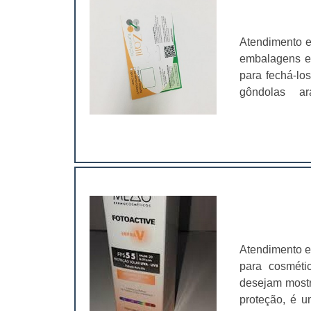
Atendimento e
embalagens em
para fechá-lo
gôndolas a
alho; Saquin
solapas ainda
estas solapas
torna-os ainda
como cartela
formar a pri
qualidade, co
possibilidad
naquele mater
Atendimento e
oferece form
para cosméti
qualidade e 
desejam mostra
empresas e se
proteção, é u
diversos prod