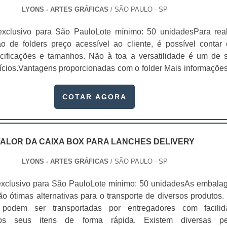
aba preferindo o que possui a embalagem mais atraente, be
m características especiais, e não é para menos. Seu valo
LYONS - ARTES GRÁFICAS
/ SÃO PAULO - SP
ando inclusive disposto a experimentar uma marca nova 
scolha do consumidor é extremamente relevante, por iss
ta possuir tais características, já que isso está diretam
exclusivo para São PauloLote mínimo: 50 unidadesPara real
nto de um bom cartucho é muito importante.Por esse motivo
valorização da auto-estima do consumidor.As cartelas skin colo
 de folders preço acessível ao cliente, é possível contar
desenvolver cartuchos para cosméticos é imprescindível contar
pais elementos de comunicação entre o consumidor, o produto
cificações e tamanhos. Não à toa a versatilidade é um de 
éria, que já esteja atuando no mercado há algum tempo, pesq
ela blister para embalagens precisa agregar valor e represe
ícios.Vantagens proporcionadas com o folder Mais informaçõe
dê uma identificação perfeita para o seu produto..
eu produto. A embalagem é o principal elemento de conexão 
ido impacto ante ao consumidor; Diversos tamanhos; Mais
tre o consumidor, o produto e a marca. .
ue os outros métodos de divulgação; Entre outros.A impressã
COTAR AGORA
alguns diferenciais, principalm.
ALOR DA CAIXA BOX PARA LANCHES DELIVERY
LYONS - ARTES GRÁFICAS
/ SÃO PAULO - SP
exclusivo para São PauloLote mínimo: 50 unidadesAs embala
o ótimas alternativas para o transporte de diversos produtos. 
podem ser transportadas por entregadores com facilid
os seus itens de forma rápida. Existem diversas p