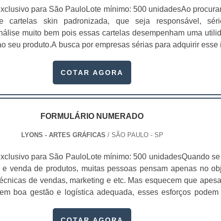
xclusivo para São PauloLote mínimo: 500 unidadesAo procura
 de cartelas skin padronizada, que seja responsável, sér
 análise muito bem pois essas cartelas desempenham uma utili
o seu produto.A busca por empresas sérias para adquirir esse 
, pois apenas organizações idôneas podem assegurar aos clie
 pontuais no fluxo de fabricação das cart...
COTAR AGORA
FORMULÁRIO NUMERADO
LYONS - ARTES GRÁFICAS
/ SÃO PAULO - SP
xclusivo para São PauloLote mínimo: 500 unidadesQuando se 
 e venda de produtos, muitas pessoas pensam apenas no obj
écnicas de vendas, marketing e etc. Mas esquecem que apesa
sem boa gestão e logística adequada, esses esforços podem
 Nesse quesito, o formulário numerado ganha um papel de dest
te, pois este item, pode promover diversos ben...
COTAR AGORA