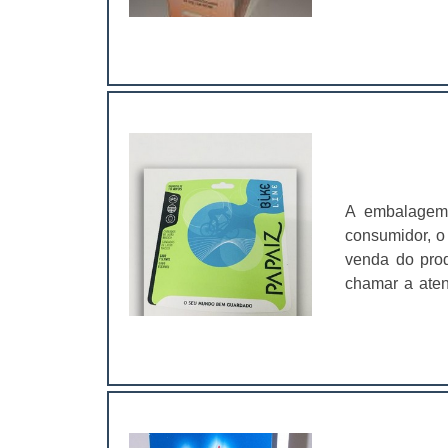
produto e m
para atrair a
competitivo,
marca no merc
desses produ
cosméticos 
aproveitam 
consumidores.
uma boa identi
criar invóluc
ser emocionai
A embalagem 
de funcio
consumidor, o
marca;Sofstic
venda do pro
proporcionar
chamar a ate
cosméticos, a
produto é maio
para as empr
de comunicaç
além de proteg
colorida preci
de embalagem 
principais a
simples envolt
estão:Pratici
higiene pesso
ao produto.U
para pele;Cre