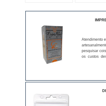
IMPR
Atendimento e
artesanalmen
pesquisar coi
os custos de
ramo. Até por
assim, as emb
D