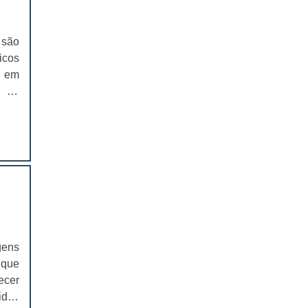
EMBALAGEM PARA SANDUICHE
NATURAL PREÇO
 são
CAIXAS PARA EMBALAGENS DE
icos
COSMÉTICOS
m em
s de
EMBALAGENS CAIXAS PARA
COSMÉTICOS
. As
ente
CAIXAS PARA PRODUTOS DELIVERY
 que
mbém
CAIXAS PARA PRODUTOS DELIVERY
PREÇO
 por
s de
COMPRAR CAIXAS PARA PRODUTOS
, as
DELIVERY
ntes
VALOR DAS CAIXAS PARA PRODUTOS
yons
gens
DELIVERY
s de
 que
a as
EMBALAGEM PLÁSTICA PARA
ecer
FERRAMENTAS
para
dor,
isso