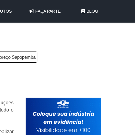
UTOS
FAÇA PARTE
BLOG
a preço Sapopemba
luções
todo o
alizar