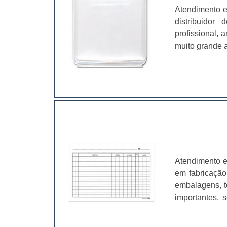
Atendimento e
distribuidor
profissional,
muito grande a
é fundamental
características
Atendimento e
em fabricação
embalagens, t
importantes, 
valer a pena.
muito abrangen