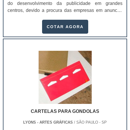
do desenvolvimento da publicidade em grandes
centros, devido a procura das empresas em anunciar
de maneira rápida e ágil seus produtos e serviços.De
certo modo, o flyer é uma evolução dos panfletos
COTAR AGORA
simples - aqueles criados a partir da invenção da
imprensa. Características dos flyers em
questãoImpressos em uma grande
quantidade;Impressos em papéis de maior
gramatura; Possuem um trabalho estético mais apurado
que os panfletos;Entre outros.Os flyers podem ser
utilizados para diversas finalidades. Uma delas é para
anunciar a inauguração de um empreendimento
imobiliário, por exemplo.Outro segmento que costuma
trabalhar muito com flyer é o de bebidas: elas criam
coleções, com uma seleção de imagens extremamente
impactantes e adicionam um acabamento altamente
CARTELAS PARA GONDOLAS
diferenciado, para que ele seja distribuído de maneira
gratuita pelos bares e baladas.No mundo do marketing
LYONS - ARTES GRÁFICAS
/ SÃO PAULO - SP
promocional, ele é geralmente pequeno e desenvolvido