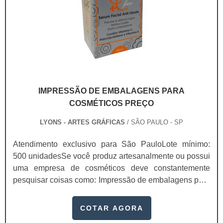
IMPRESSÃO DE EMBALAGENS PARA
COSMÉTICOS PREÇO
LYONS - ARTES GRÁFICAS
/ SÃO PAULO - SP
Atendimento exclusivo para São PauloLote mínimo:
500 unidadesSe você produz artesanalmente ou possui
uma empresa de cosméticos deve constantemente
pesquisar coisas como: Impressão de embalagens para
cosméticos preço. Afinal, os custos desses itens são
um investimento necessário para quem está no
COTAR AGORA
ramo. Até porque, o mercado de cosméticos tem sido