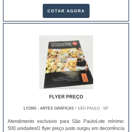
com facilidade, entregando os seus itens de forma
rápida. Existem diversas peças personalizados, que
COTAR AGORA
dependendo da sua qualidade, o preço da caixa box
para lanches delivery pode variar.Essas embalagens
são usadas em vários setores industriais, como
alimentício, farmacêutico e cosmético. Com.
FLYER PREÇO
LYONS - ARTES GRÁFICAS
/ SÃO PAULO - SP
Atendimento exclusivo para São PauloLote mínimo:
500 unidadesO flyer preço justo surgiu em decorrência