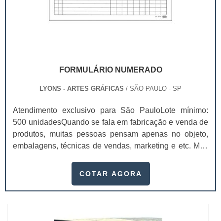
FORMULÁRIO NUMERADO
LYONS - ARTES GRÁFICAS
/ SÃO PAULO - SP
Atendimento exclusivo para São PauloLote mínimo:
500 unidadesQuando se fala em fabricação e venda de
produtos, muitas pessoas pensam apenas no objeto,
embalagens, técnicas de vendas, marketing e etc. Mas
esquecem que apesar de importantes, sem boa gestão
e logística adequada, esses esforços podem não valer
COTAR AGORA
a pena. Nesse quesito, o formulário numerado ganha
um papel de destaque muito abrangente, pois este item,
pode promover diversos ben...