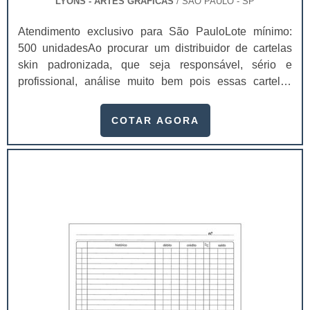
LYONS - ARTES GRÁFICAS
/ SÃO PAULO - SP
Atendimento exclusivo para São PauloLote mínimo:
500 unidadesAo procurar um distribuidor de cartelas
skin padronizada, que seja responsável, sério e
profissional, análise muito bem pois essas cartelas
desempenham uma utilidade muito grande ao seu
produto.A busca por empresas sérias para adquirir esse
COTAR AGORA
item é fundamental, pois apenas organizações idôneas
podem assegurar aos clientes características pontuais
no fluxo de fabricação das cart...