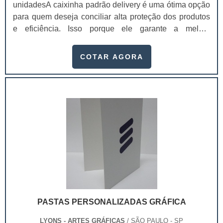
unidadesA caixinha padrão delivery é uma ótima opção
para quem deseja conciliar alta proteção dos produtos
e eficiência. Isso porque ele garante a melhor
conservação dos produtos durante a locomoção,
mantendo a temperatura, sua integridade e a qualidade,
COTAR AGORA
chegando na casa dos clientes sem sofrer danos.Essas
embalagens são feitas com materiais recicláveis que
mantém a integridade dos produtos e ajudam o meio
ambiente, já que não causam danos a na.
PASTAS PERSONALIZADAS GRÁFICA
LYONS - ARTES GRÁFICAS
/ SÃO PAULO - SP