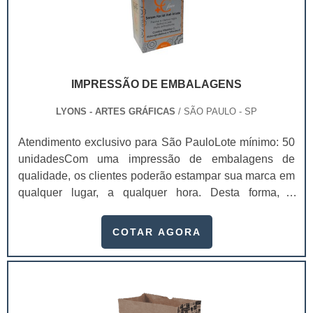
IMPRESSÃO DE EMBALAGENS
LYONS - ARTES GRÁFICAS
/ SÃO PAULO - SP
Atendimento exclusivo para São PauloLote mínimo: 50
unidadesCom uma impressão de embalagens de
qualidade, os clientes poderão estampar sua marca em
qualquer lugar, a qualquer hora. Desta forma, é
possível, inclusive, atrair mais olhares e prospectar
possíveis clientes, fazendo com que as vendas do
COTAR AGORA
produto/serviço alavanquem. No entanto, ter
conhecimento sobre os diversos tipos de impressão
existentes é algo importantes antes de investir no
serviço.Saber das diferenças entre os métodos de
impress.