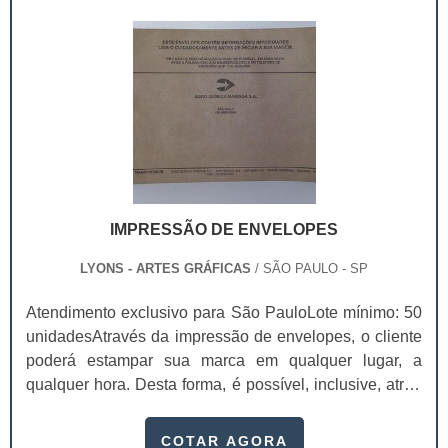
são usadas em vários setores industriais, como
alimentício, farmacêutico e cosmético. Com.
IMPRESSÃO DE ENVELOPES
LYONS - ARTES GRÁFICAS
/ SÃO PAULO - SP
Atendimento exclusivo para São PauloLote mínimo: 50
unidadesAtravés da impressão de envelopes, o cliente
poderá estampar sua marca em qualquer lugar, a
qualquer hora. Desta forma, é possível, inclusive, atrair
mais olhares e prospectar possíveis clientes. Com a
impressão, uma empresa pode ter diversas
COTAR AGORA