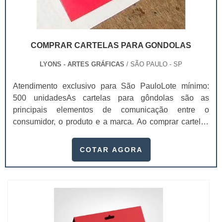
COMPRAR CARTELAS PARA GONDOLAS
LYONS - ARTES GRÁFICAS
/ SÃO PAULO - SP
Atendimento exclusivo para São PauloLote mínimo:
500 unidadesAs cartelas para gôndolas são as
principais elementos de comunicação entre o
consumidor, o produto e a marca. Ao comprar cartelas
para gôndolas é preciso se atentar pois elas precisam
agregar valor e representar muito bem o seu produto.A
COTAR AGORA
embalagem é o principal elemento de conexão e de
comunicação entre o consumidor, o produto e a marca.
É um dos principais fatores que impulsi...