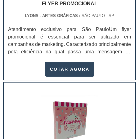
FLYER PROMOCIONAL
LYONS - ARTES GRÁFICAS
/ SÃO PAULO - SP
Atendimento exclusivo para São PauloUm flyer
promocional é essencial para ser utilizado em
campanhas de marketing. Caracterizado principalmente
pela eficiência na qual passa uma mensagem de
maneira rápida e efetiva, por meio de suas mensagens
de fácil leitura e suas imagens impactantes, um flyer
COTAR AGORA
vem geralmente acompanhado de um “slogan
arrebatador”.O texto é, em sua maioria, rápido e
preciso. O flyer tem se tornado uma ótima ferramenta de
comunicação para divulgar serviços e captar n.