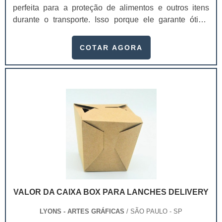
perfeita para a proteção de alimentos e outros itens
medicamentos.
durante o transporte. Isso porque ele garante ótima
conservação dos produtos, mantendo a temperatura
ambiente, a qualidade e sua integridade, chegando a
COTAR AGORA
casa dos clientes sem sofrer danos no caminho.Essas
caixas são produzidas com materiais resistentes e
recicláveis, ajudando a garantir a qualidade dos
produtos e o meio ambiente, já que não causa .
VALOR DA CAIXA BOX PARA LANCHES DELIVERY
LYONS - ARTES GRÁFICAS
/ SÃO PAULO - SP