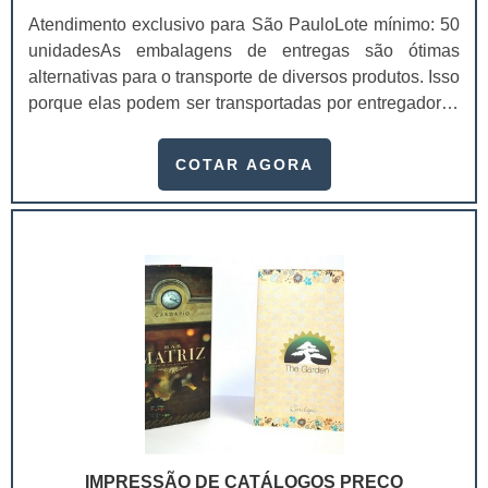
Atendimento exclusivo para São PauloLote mínimo: 50
unidadesAs embalagens de entregas são ótimas
alternativas para o transporte de diversos produtos. Isso
porque elas podem ser transportadas por entregadores
com facilidade, entregando os seus itens de forma
rápida. Existem diversas peças personalizados, que
COTAR AGORA
dependendo da sua qualidade, o valor da caixa box
para lanches delivery pode mudar.Essas embalagens
são usadas em vários setores industriais, como
alimentício, farmacêutico e cosmético. Com a aquisição
das caixas box, o seu produto terá mais valor, pois ele
comprará algo que vai garantir alta qualidade e
confiança.Benefícios das caixas boxUma das grandes
vantagens na compra de caixas personalizadas é a sua
função de “divulgador ambulante”, pois ela possibilita
mostrar o seu telefone, site e outros contatos da sua
empresa na embalagem. Além disso, elas são
produzidas de acordo com as recomendações do
IMPRESSÃO DE CATÁLOGOS PREÇO