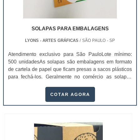
SOLAPAS PARA EMBALAGENS
LYONS - ARTES GRÁFICAS
/ SÃO PAULO - SP
Atendimento exclusivo para São PauloLote mínimo:
500 unidadesAs solapas são embalagens em formato
de cartela de papel que ficam presas a sacos plásticos
para fechá-los. Geralmente no comércio as solapas
para embalagens ficam em gôndolas
aramadasExemplos de utilização da solapasSaquinhos
COTAR AGORA
de alho; Saquinhos de bala; Bijuterias;Acessórios para
casa;Entre outros. As solapas ainda são impressas de
maneira exclusiva e personalizada. Geralment...