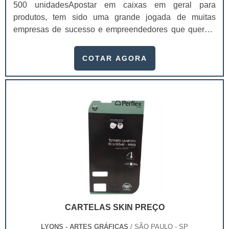
500 unidadesApostar em caixas em geral para
produtos, tem sido uma grande jogada de muitas
empresas de sucesso e empreendedores que querem
garantir que o produto a ser transportado chegue de
forma correta e segura até o seu destino final. Quando
COTAR AGORA
se trata de transporte de produtos, a conservação e
segurança dos itens é indispensável, até porque, eles
podem sofrer diversas variações de acordo com a
temperatura ou o tipo de material da caixa que serve
como embalagem de transporte. Essas caixas podem
ser fabricadas em diversos formatos e dimensões,
atendem assim produtos de diversos tamanhos e
modelos, como:Caixas rígidas: que proporcionam maior
proteção e segurança no manuseio dos produtos,
garantindo o recebimento dos produtos em perfeito
estado;Envelopes e cartuchos: para todos os tipos de
presentes, desenvolvidos com reforço de “boca
CARTELAS SKIN PREÇO
vazada”, que permitem o uso direto para
entrega;Caixas com acoplamento de cartões: dando
LYONS - ARTES GRÁFICAS
/ SÃO PAULO - SP