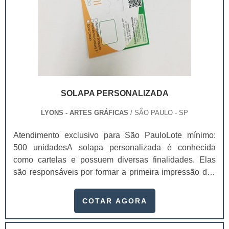
SOLAPA PERSONALIZADA
LYONS - ARTES GRÁFICAS
/ SÃO PAULO - SP
Atendimento exclusivo para São PauloLote mínimo:
500 unidadesA solapa personalizada é conhecida
como cartelas e possuem diversas finalidades. Elas
são responsáveis por formar a primeira impressão dos
clientes, logo, ao investir em solapas de qualidade é
possível aumentar as possibilidades de venda, visto
COTAR AGORA
que os valores da marca estarão presentes naquele
material. Contar com uma solapa é ainda melhor,