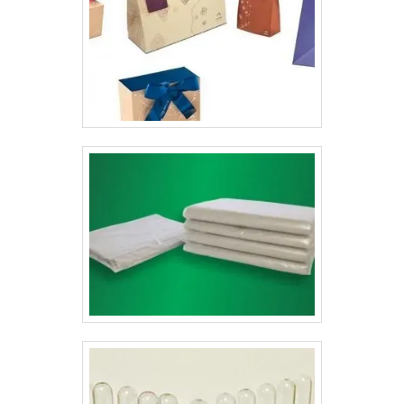
personalizadas é a sua função de “divulgação
ambulante”, pois ela possibilita divulgar o seu telefone,
site e outros contatos da sua empresa na caixa. Além
disso, as embalagens são produzidas de acordo com
as exigências do cliente, sem afetar o preço da caixa
box para lanches delivery.As caixas personalizadas de
delivery oferecem uma série de benefícios para seus
clientes, como:Menor custo na criação de panfletos e
cartões;Sofisticação alta no seu design;Mantém sua
aparência sem causar danos durante o transporte;Entre
outras muitas vantagens.Conheça a Lyons ArtesA
Gráfica Lyons é um fabricante de caixa para delivery
especializado, oferecendo embalagens, folders e
etiquetas personalizadas com alta qualidade para o
público, oferecendo alta credibilidade para os seus
produtos..