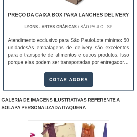
PREÇO DA CAIXA BOX PARA LANCHES DELIVERY
LYONS - ARTES GRÁFICAS
/ SÃO PAULO - SP
Atendimento exclusivo para São PauloLote mínimo: 50
unidadesAs embalagens de delivery são excelentes
para o transporte de alimentos e outros produtos. Isso
porque elas podem ser transportadas por entregadores
com facilidade, entregando os seus itens de forma
rápida. Existem diversas peças personalizados, que
COTAR AGORA
dependendo da sua qualidade, o preço da caixa box
para lanches delivery pode variar.Essas embalagens
são usadas em vários setores industriais, como
GALERIA DE IMAGENS ILUSTRATIVAS REFERENTE A
alimentício, farmacêutico e cosmético. Com a aquisição
SOLAPA PERSONALIZADA ITAQUERA
dessas caixas box, o seu produto terá mais valor, pois
ele vai comprar algo que tenha qualidade e
confiança.Benefícios das caixas para deliveryUma das
grandes vantagens na compra de caixas para entrega