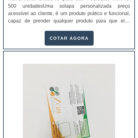
500 unidadesUma solapa personalizada preço
acessível ao cliente, é um produto prático e funcional,
capaz de prender qualquer produto para que eles
fiquem melhor expostos em gôndolas nos
supermercados, por exemplo.Conhecidas também
COTAR AGORA
como “cartelas”, as solapas possuem diversas
finalidades, principalmente a de causar a primeira
impressão nos clientes.Como consequência, quem
investir em solap...