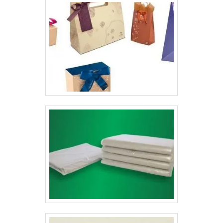
importante para não danificar nenhum destes materiais
durante o percurso do transporte. Nestes envelopes são
inseridas informações a respeito tanto do remetente
quanto do destinatário, além dos dados da empresa -
tratando-se de envelopes personalizados. Porque além
destes, também há os envelopes lisos. Uma
preocupação com envelopar documentos antes de
entregá-los a alguém é uma demonstração de
comprometimento com a pessoa que irá receber aquele
envio, proporcionando ainda mais confiabilidade para a
empresa. Algo positivo de contar com envelopes é que
eles conferem maior credibilidade para a empresa que
o está utilizando. Empresa especializada em impressão
de envelopesA Gráfica Lyons trabalha com diversos
tipos de produtos, todos com ótima qualidade. Cada
serviço é realizado sempre de acordo com o tamanho
do produto. .