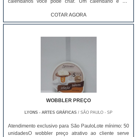
calendários você pode criar. Um calendário é um
sistema que permite medir e representar graficamente o
COTAR AGORA
passar do tempo. Com origem etimológica no vocábulo
latino calendarium, o calendário recorre à divisão
temporária em unidades como anos, meses, semanas e
dias.O conceito pode referir-se a este tipo de esquema
e às lâminas que permitem a sua representação gráfica.
Calendário também se pode usar como sinônimo de
almanaque, que é o registo dos dias que compõem um
ano com informação vinculada aos dias feriados
(festivos), às festas religiosas e à astronomia. Um
calendário permite seguir uma ordem cronológica de
atividades e organizar uma agenda. Existem diversos
tipos de calendários consoante a forma como for
WOBBLER PREÇO
dividido o tempo. No mundo ocidental, o calendário
mais usado é o calendário gregoriano.
LYONS - ARTES GRÁFICAS
/ SÃO PAULO - SP
Atendimento exclusivo para São PauloLote mínimo: 50
unidadesO wobbler preço atrativo ao cliente serve