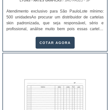
LYONS - ARTES GRÁFICAS
/ SÃO PAULO - SP
Atendimento exclusivo para São PauloLote mínimo:
500 unidadesAo procurar um distribuidor de cartelas
skin padronizada, que seja responsável, sério e
profissional, análise muito bem pois essas cartelas
desempenham uma utilidade muito grande ao seu
produto.A busca por empresas sérias para adquirir esse
COTAR AGORA
item é fundamental, pois apenas organizações idôneas
podem assegurar aos clientes características pontuais
no fluxo de fabricação das cart...