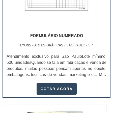
FORMULÁRIO NUMERADO
LYONS - ARTES GRÁFICAS
/ SÃO PAULO - SP
Atendimento exclusivo para São PauloLote mínimo:
500 unidadesQuando se fala em fabricação e venda de
produtos, muitas pessoas pensam apenas no objeto,
embalagens, técnicas de vendas, marketing e etc. Mas
esquecem que apesar de importantes, sem boa gestão
e logística adequada, esses esforços podem não valer
COTAR AGORA
a pena. Nesse quesito, o formulário numerado ganha
um papel de destaque muito abrangente, pois este item,
pode promover diversos ben...