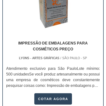
IMPRESSÃO DE EMBALAGENS PARA
COSMÉTICOS PREÇO
LYONS - ARTES GRÁFICAS
/ SÃO PAULO - SP
Atendimento exclusivo para São PauloLote mínimo:
500 unidadesSe você produz artesanalmente ou possui
uma empresa de cosméticos deve constantemente
pesquisar coisas como: Impressão de embalagens para
cosméticos preço. Afinal, os custos desses itens são
um investimento necessário para quem está no
COTAR AGORA
ramo. Até porque, o mercado de cosméticos tem sido