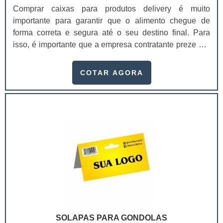
Comprar caixas para produtos delivery é muito
importante para garantir que o alimento chegue de
forma correta e segura até o seu destino final. Para
isso, é importante que a empresa contratante preze por
fabricantes especializados, que assegurem itens de
alta qualidade e, de preferência, com tampa. As caixas
COTAR AGORA
personalizadas para delivery também oferecem outras
vantagens para o cliente que adquirir o produto,
principalmente, em atacado. Dentre estas vantagens,
destacam-se:Segurança no transporte;Design mais
moderno e inovador;Maior conservação do calor e
sabor;Melhor custo-benefício.No geral, donos e
gestores de diversos segmentos costumam comprar
caixas para produtos delivery, principalmente os que
atuam em cinemas, fast foods, restaurantes,
lanchonetes, buffet, escritórios, empresas, hospitais,
eventos corporativos, casas noturnas, baladas, dentre
diversos outros setores que desejam assegurar
SOLAPAS PARA GONDOLAS