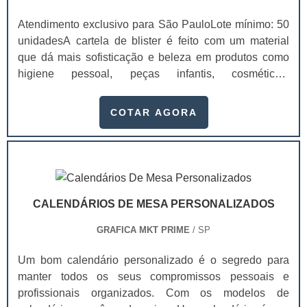
Atendimento exclusivo para São PauloLote mínimo: 50
unidadesA cartela de blister é feito com um material
que dá mais sofisticação e beleza em produtos como
higiene pessoal, peças infantis, cosméticos,
equipamentos domesticas, papelaria, automotivos, pet
shop, componentes eletrônicos, entre outros. Antes de
COTAR AGORA
sair e comprar cartelas para blister, procure uma
empresa de confiança e que garanta qualidade na
produção das embalagens.Essas cartelas são
produzidas em diversos materiais, como papel, couch.
CALENDÁRIOS DE MESA PERSONALIZADOS
GRAFICA MKT PRIME
/ SP
Um bom calendário personalizado é o segredo para
manter todos os seus compromissos pessoais e
profissionais organizados. Com os modelos de