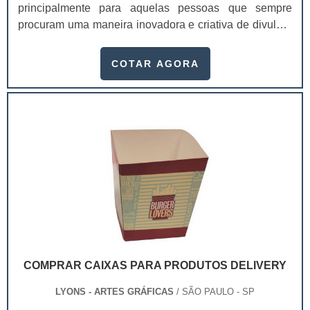
principalmente para aquelas pessoas que sempre
procuram uma maneira inovadora e criativa de divulgar
seus produtos. A peça cabe perfeitamente em ações de
endomarketing, por exemplo, e dá um toque totalmente
COTAR AGORA
especial ao marketing da marca. Este meio de
divulgação nada mais é do que uma peça promocional
que fica pendurada com barbantes em lojas, expondo a
imagem de um produto. A maioria das peças .
COMPRAR CAIXAS PARA PRODUTOS DELIVERY
LYONS - ARTES GRÁFICAS
/ SÃO PAULO - SP