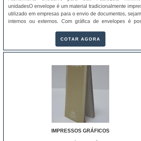
unidadesO envelope é um material tradicionalmente impre
utilizado em empresas para o envio de documentos, sejam
internos ou externos. Com gráfica de envelopes é pos
preservar estes documentos de modo que eles não 
danificados durante o percurso.Produto garante 
COTAR AGORA
resistênciaDependendo do material que os envelopes 
feitos, é possível sequer danificá-los durante o transporte
vai de acordo com: O tamanho do docume.
IMPRESSOS GRÁFICOS