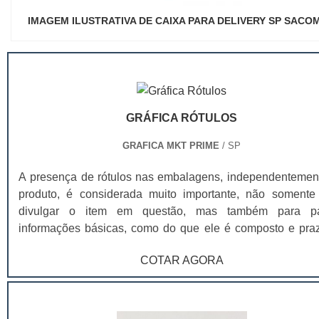
IMAGEM ILUSTRATIVA DE CAIXA PARA DELIVERY SP SACO
GRÁFICA RÓTULOS
GRAFICA MKT PRIME
/ SP
A presença de rótulos nas embalagens, independentemen
produto, é considerada muito importante, não somente
divulgar o item em questão, mas também para pa
informações básicas, como do que ele é composto e pra
validade. Na prática, o rótulo é considerado um produto passível
COTAR AGORA
de personalização, para que seja capaz de atend
necessidades de tamanho e também layout, de acordo 
produto e identidade visual da marca. Por tal variedad
rótulos são utilizados em diversos produtos. Entre os princ