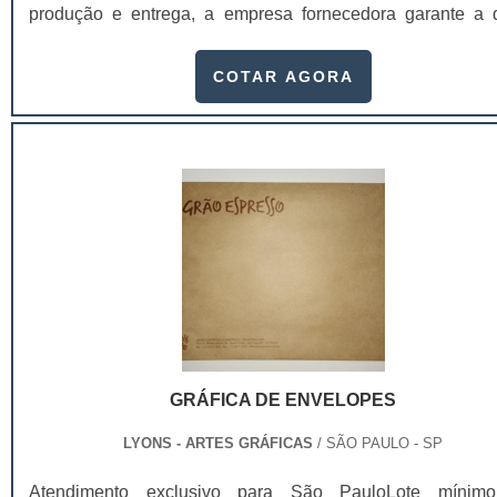
produção e entrega, a empresa fornecedora garante a
comprar cartelas skin padronizada um processo de qual
que atenda os mais rigorosos padrões neste tipo de insu
COTAR AGORA
cartelas são utilizadas nos mais variados segmentos, se
linha de produtos infantis, cosméticos, automotivos, indust
encartelados, dentre outros. Entre os principais atributos
facilmente perceptíveis gerados pelo de
estão:Praticidade;Conveniência;Facilidad
uso;Segurança;Conforto;Proteção ao produto;Entre outr
cartelas são ideais para embalar produtos de me
quantidades que não necessitam de muita sofisticação
exigem qualidade e valor unitário baixo. Entre os princ
atributos mais facilmente perceptíveis gerados pelo design
a praticidade, conveniência, facilidade de uso, conf
segurança e proteção ao produto.O cliente percebe ao co
GRÁFICA DE ENVELOPES
cartelas skin padronizada que o produto pode ser produzi
papel, duplex, triplex ou couchê, pode ser produzi
LYONS - ARTES GRÁFICAS
/ SÃO PAULO - SP
diversas gramaturas, assim como a bolha..
Atendimento exclusivo para São PauloLote mínim