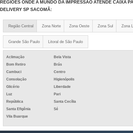
REGIÕES ONDE A MUNDO DA IMPRESSÃO ATENDE CAIXA P
DELIVERY SP SACOMÃ:
Região Central
Zona Norte
Zona Oeste
Zona Sul
Zona L
Grande São Paulo
Litoral de São Paulo
Aclimação
Bela Vista
Bom Retiro
Brás
Cambuci
Centro
Consolação
Higienópolis
Glicério
Liberdade
Luz
Pari
República
Santa Cecília
Santa Efigênia
Sé
Vila Buarque