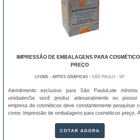
IMPRESSÃO DE EMBALAGENS PARA COSMÉTICO
PREÇO
LYONS - ARTES GRÁFICAS
/ SÃO PAULO - SP
Atendimento exclusivo para São PauloLote mínimo
unidadesSe você produz artesanalmente ou possu
empresa de cosméticos deve constantemente pesquisar c
como: Impressão de embalagens para cosméticos preço. Af
os custos desses itens são um investimento necessário
quem está no ramo. Até porque, o mercado de cosmético
COTAR AGORA
sido extremamente competitivo, assim, as embalagens dei