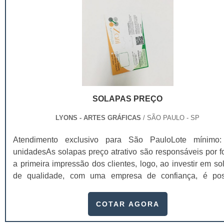
é possível destacar: Azeite; Azeitonas; Molhos; Água sanitária.
O material utilizado para a fabricação dos rótulos é consi
muito variado, uma vez que os produtos podem exigir difer
características, como as embalagens que molham. Para adq
rótulos que desempenhem seus benefícios da melhor manei
essencial contar com uma empresa especializada, que
capaz de garantir a qualidade do material e tamb
impressão, que juntos são fatores essenciais para um
SOLAPAS PREÇO
aparência e para chamar a atenção dos compradores.
LYONS - ARTES GRÁFICAS
/ SÃO PAULO - SP
Atendimento exclusivo para São PauloLote mínimo
unidadesAs solapas preço atrativo são responsáveis por f
a primeira impressão dos clientes, logo, ao investir em so
de qualidade, com uma empresa de confiança, é pos
aumentar, inclusive, as possibilidades de venda, visto q
valores da marca estarão presentes naquele material. C
COTAR AGORA
solapas, conhecidas também como cartelas, é possível q
consumidores identifiquem melhor os produtos, se atraiam