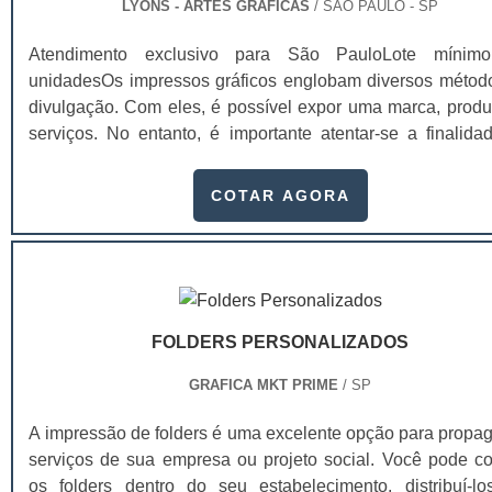
LYONS - ARTES GRÁFICAS
/ SÃO PAULO - SP
Atendimento exclusivo para São PauloLote mínim
unidadesOs impressos gráficos englobam diversos métod
divulgação. Com eles, é possível expor uma marca, produ
serviços. No entanto, é importante atentar-se a finalida
impressão, visto que, pela variedade, cada impresso gráfi
encaixa de forma diferente nos segmentos e métod
COTAR AGORA
divulgação. Exemplos de impressos comercializados Cart
visita; Catálogo; Revistas; Folder; Flyers; Calendário de mesa;
Envelopes; Etiquetas.
FOLDERS PERSONALIZADOS
GRAFICA MKT PRIME
/ SP
A impressão de folders é uma excelente opção para propag
serviços de sua empresa ou projeto social. Você pode co
os folders dentro do seu estabelecimento, distribuí-l