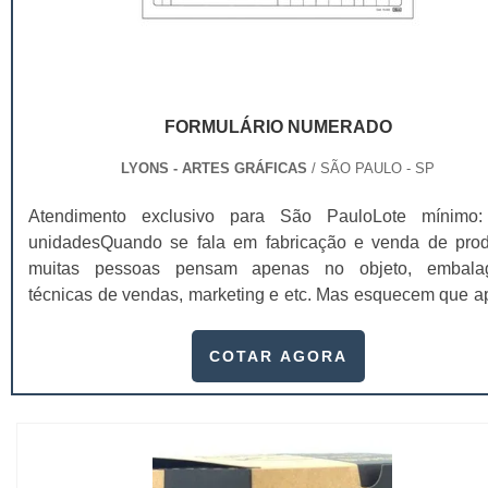
FORMULÁRIO NUMERADO
LYONS - ARTES GRÁFICAS
/ SÃO PAULO - SP
Atendimento exclusivo para São PauloLote mínimo
unidadesQuando se fala em fabricação e venda de prod
muitas pessoas pensam apenas no objeto, embala
técnicas de vendas, marketing e etc. Mas esquecem que a
de importantes, sem boa gestão e logística adequada, 
esforços podem não valer a pena. Nesse quesito, o formu
COTAR AGORA
numerado ganha um papel de destaque muito abrangente,
este item, pode promover diversos ben...