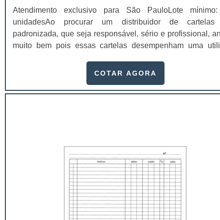
Atendimento exclusivo para São PauloLote mínimo
unidadesAo procurar um distribuidor de cartelas
padronizada, que seja responsável, sério e profissional, a
muito bem pois essas cartelas desempenham uma util
muito grande ao seu produto.A busca por empresas sérias
adquirir esse item é fundamental, pois apenas organiz
COTAR AGORA
idôneas podem assegurar aos clientes características pon
no fluxo de fabricação das cart...