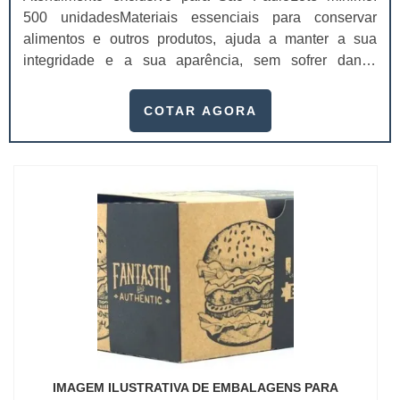
500 unidadesMateriais essenciais para conservar
alimentos e outros produtos, ajuda a manter a sua
integridade e a sua aparência, sem sofrer danos
durante o transporte e chegando de forma perfeita para
os clientes. Dependendo da qualidade da proteção, o
COTAR AGORA
preço das embalagens para delivery pode mudar.Elas
são usadas por vários setores, como alimentício,
industrial, farmacêutico e cosmético. ...
IMAGEM ILUSTRATIVA DE EMBALAGENS PARA