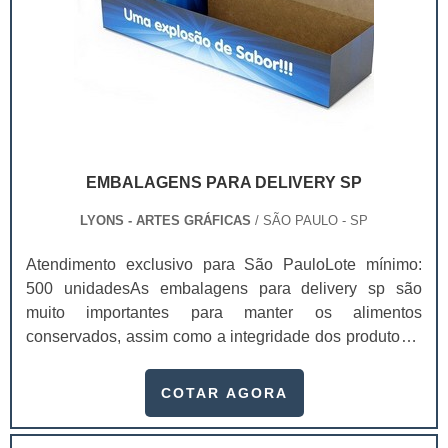
EMBALAGENS PARA DELIVERY SP
LYONS - ARTES GRÁFICAS
/ SÃO PAULO - SP
Atendimento exclusivo para São PauloLote mínimo:
500 unidadesAs embalagens para delivery sp são
muito importantes para manter os alimentos
conservados, assim como a integridade dos produtos e
a sua aparência, pois não vai sofrer danos durante a
locomoção e chegando em perfeito estado para os
COTAR AGORA
clientes.Essas embalagens são muito usadas em
diversos setores, como ferramentaria, alimentício,