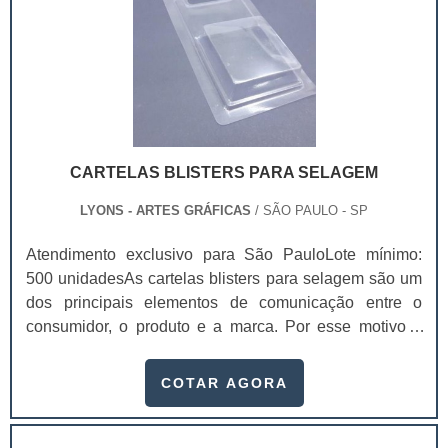
CARTELAS BLISTERS PARA SELAGEM
LYONS - ARTES GRÁFICAS
/ SÃO PAULO - SP
Atendimento exclusivo para São PauloLote mínimo:
500 unidadesAs cartelas blisters para selagem são um
dos principais elementos de comunicação entre o
consumidor, o produto e a marca. Por esse motivo é
imprescindível que elas agreguem valor e representem
muito bem o seu produto.Entre os principais atributos
COTAR AGORA
mais facilmente perceptíveis gerados pelo design das
cartelas blister para selagem
estão:Praticidade;Conveniência;Facilidade de