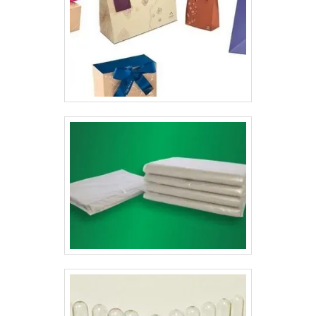
ambiente, pois elas não causam danos na natureza.
Além disso, a entrega das embalagens para as
empresas é feita de acordo com as exigências dos
clientes e são entregues no prazo correto.As caixas
personalizadas de delivery oferecem uma série de
benefícios para seus clientes, como:Confiança do
consumidor no seu produto;Ajuda na publicidade do
negócio, divulgando os seus contatos;Sofisticação
alta;Menor custo na criação de panfletos;Mantém sua
aparência sem danos;Entre outras várias
vantagens.Conheça a Lyons ArtesA Gráfica Lyons é um
fabricante de caixa para delivery especializado,
oferecendo embalagens, folders e etiquetas
personalizadas com alta qualidade e credibilidade para
os seus produtos..