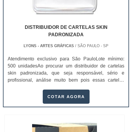
DISTRIBUIDOR DE CARTELAS SKIN
PADRONIZADA
LYONS - ARTES GRÁFICAS
/ SÃO PAULO - SP
Atendimento exclusivo para São PauloLote mínimo:
500 unidadesAo procurar um distribuidor de cartelas
skin padronizada, que seja responsável, sério e
profissional, análise muito bem pois essas cartelas
desempenham uma utilidade muito grande ao seu
produto.A busca por empresas sérias para adquirir esse
COTAR AGORA
item é fundamental, pois apenas organizações idôneas
podem assegurar aos clientes características pontuais
no fluxo de fabricação das cart...