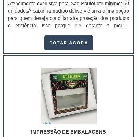
Atendimento exclusivo para São PauloLote mínimo: 50
unidadesA caixinha padrão delivery é uma ótima opção
para quem deseja conciliar alta proteção dos produtos
e eficiência. Isso porque ele garante a melhor
conservação dos produtos durante a locomoção,
mantendo a temperatura, sua integridade e a qualidade,
COTAR AGORA
chegando na casa dos clientes sem sofrer danos.Essas
embalagens são feitas com materiais recicláveis que
mantém a integridade dos produtos e ajudam o meio
ambiente, já que não causam danos a na.
IMPRESSÃO DE EMBALAGENS