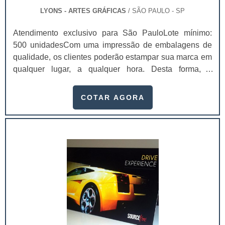
LYONS - ARTES GRÁFICAS
/ SÃO PAULO - SP
Atendimento exclusivo para São PauloLote mínimo:
500 unidadesCom uma impressão de embalagens de
qualidade, os clientes poderão estampar sua marca em
qualquer lugar, a qualquer hora. Desta forma, é
possível, inclusive, atrair mais olhares e prospectar
possíveis clientes, fazendo com que as vendas do
COTAR AGORA
produto/serviço alavanquem. No entanto, ter
conhecimento sobre os diversos tipos de impressão
existentes é algo importantes antes de investir no
serviço.Saber das diferenças entre os métodos de
impressão e de suas limitações é algo essencial para
poder alcançar resultados que supram as
expectativas. Tipos de impressão de embalagem
existentesOffset - mais utilizado na área
gráfica; Impressão digital - feita diretamente no material,
utilizando como base o material