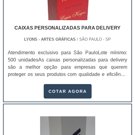
CAIXAS PERSONALIZADAS PARA DELIVERY
LYONS - ARTES GRÁFICAS
/ SÃO PAULO - SP
Atendimento exclusivo para São PauloLote mínimo:
500 unidadesAs caixas personalizadas para delivery
são a melhor opção para empresas que querem
proteger os seus produtos com qualidade e eficiência
durante o transporte. Isso porque ele garante a melhor
conservação dos produtos, mantendo a temperatura
COTAR AGORA
ambiente, a integridade e sua qualidade, chegando na
casa dos clientes sem sofrer danos que prejudicam a
imagem do produto.Essas embalagens são feitas com
materiais recicláveis que mantém a integridade dos
produtos e ajudam o meio ambiente, já que não
causam danos a natureza. Além disso, a entrega das