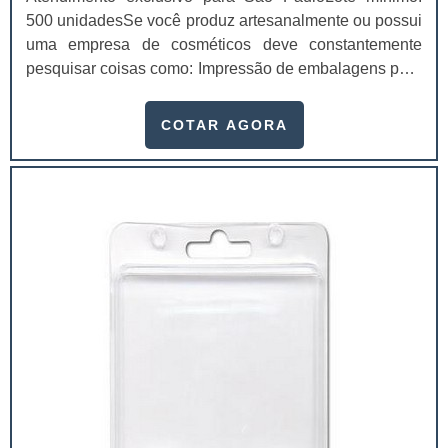
500 unidadesSe você produz artesanalmente ou possui
uma empresa de cosméticos deve constantemente
pesquisar coisas como: Impressão de embalagens para
cosméticos preço. Afinal, os custos desses itens são
um investimento necessário para quem está no
COTAR AGORA
ramo. Até porque, o mercado de cosméticos tem sido
extremamente competitivo, assim, as embalagens
deixaram de ser apenas um invólucro desses pr...