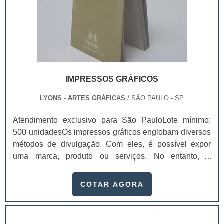
IMPRESSOS GRÁFICOS
LYONS - ARTES GRÁFICAS
/ SÃO PAULO - SP
Atendimento exclusivo para São PauloLote mínimo:
500 unidadesOs impressos gráficos englobam diversos
métodos de divulgação. Com eles, é possível expor
uma marca, produto ou serviços. No entanto, é
importante atentar-se a finalidade de impressão, visto
que, pela variedade, cada impresso gráfico se encaixa
COTAR AGORA
de forma diferente nos segmentos e métodos de
divulgação. Exemplos de impressos
comercializadosCartão de