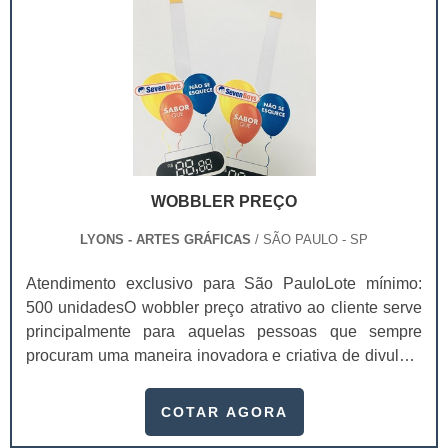
serviço ou.
empresa..
WOBBLER PREÇO
LYONS - ARTES GRÁFICAS
/ SÃO PAULO - SP
Atendimento exclusivo para São PauloLote mínimo:
500 unidadesO wobbler preço atrativo ao cliente serve
principalmente para aquelas pessoas que sempre
procuram uma maneira inovadora e criativa de divulgar
seus produtos. A peça cabe perfeitamente em ações de
endomarketing, por exemplo, e dá um toque totalmente
COTAR AGORA
especial ao marketing da marca. Este meio de