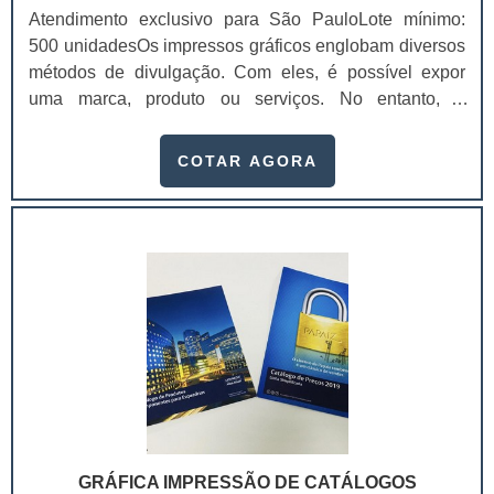
Atendimento exclusivo para São PauloLote mínimo:
500 unidadesOs impressos gráficos englobam diversos
métodos de divulgação. Com eles, é possível expor
uma marca, produto ou serviços. No entanto, é
importante atentar-se a finalidade de impressão, visto
que, pela variedade, cada impresso gráfico se encaixa
COTAR AGORA
de forma diferente nos segmentos e métodos de
divulgação. Exemplos de impressos
comercializadosCartão de
visita;Catálogo; Revistas; Folder; Flyers; Calendário de
mesa;Envelopes; Etiquetas; Entre outros. O cartão de
visita é uma das formas de divulgação. Ele é
responsável por criar uma identidade para a empresa e
se torna a marca de um profissional.O uso da peça é
recomendado para transmitir para o outro muito além
dos contatos de uma empresa, como por exemplo a
ideologia e os valores dela. Já o catálogo possibilita ao
cliente visualizar de forma ampla os serviços ou
GRÁFICA IMPRESSÃO DE CATÁLOGOS