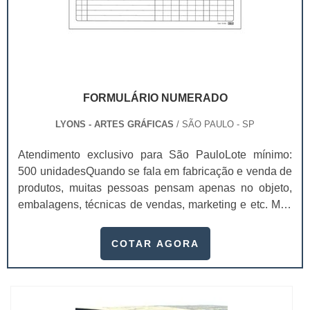
FORMULÁRIO NUMERADO
LYONS - ARTES GRÁFICAS
/ SÃO PAULO - SP
Atendimento exclusivo para São PauloLote mínimo:
500 unidadesQuando se fala em fabricação e venda de
produtos, muitas pessoas pensam apenas no objeto,
embalagens, técnicas de vendas, marketing e etc. Mas
esquecem que apesar de importantes, sem boa gestão
e logística adequada, esses esforços podem não valer
COTAR AGORA
a pena. Nesse quesito, o formulário numerado ganha
um papel de destaque muito abrangente, pois este item,
pode promover diversos ben...