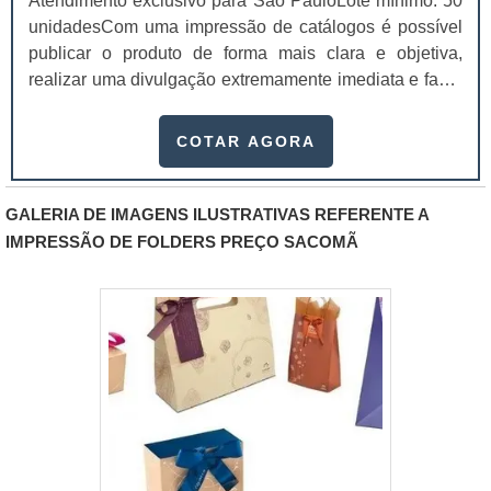
Atendimento exclusivo para São PauloLote mínimo: 50
para chamar a atenção dos compradores.
unidadesCom uma impressão de catálogos é possível
publicar o produto de forma mais clara e objetiva,
realizar uma divulgação extremamente imediata e fazer
com que os consumidores possuam uma visão geral
dos serviços oferecidos.Estes são só alguns dos muitos
COTAR AGORA
benefícios que contar com este serviço proporciona
para as empresas e também para os seus
consumidores finais. O catálogo também pode ser
GALERIA DE IMAGENS ILUSTRATIVAS REFERENTE A
chamado de “brochura” e atualmente é um .
IMPRESSÃO DE FOLDERS PREÇO SACOMÃ