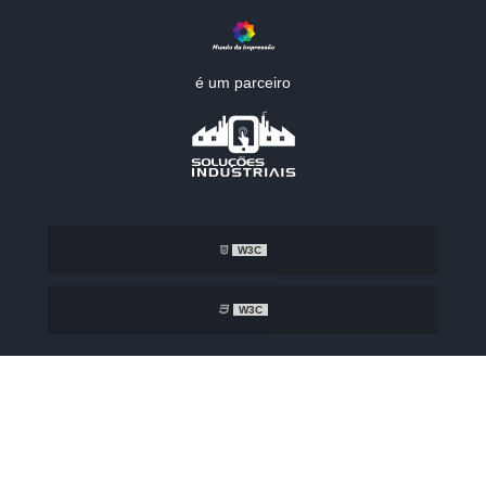
é um parceiro
W3C
W3C