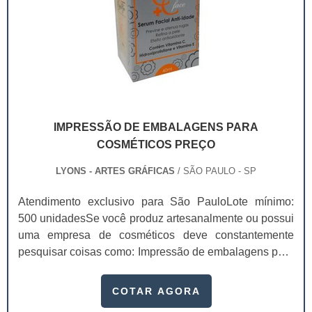
IMPRESSÃO DE EMBALAGENS PARA
COSMÉTICOS PREÇO
LYONS - ARTES GRÁFICAS
/ SÃO PAULO - SP
Atendimento exclusivo para São PauloLote mínimo:
500 unidadesSe você produz artesanalmente ou possui
uma empresa de cosméticos deve constantemente
pesquisar coisas como: Impressão de embalagens para
cosméticos preço. Afinal, os custos desses itens são
um investimento necessário para quem está no
COTAR AGORA
ramo. Até porque, o mercado de cosméticos tem sido