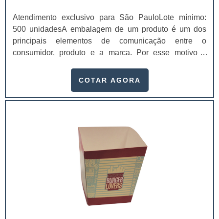
Atendimento exclusivo para São PauloLote mínimo:
500 unidadesA embalagem de um produto é um dos
principais elementos de comunicação entre o
consumidor, produto e a marca. Por esse motivo é
imprescindível que elas agreguem valor e representem
muito bem o item a ser embalado.Além disso, o design
COTAR AGORA
das embalagens para produtos em geral tem o poder de
agregar valor aos produtos ao adequá-los de forma
eficiente às necessidades e expectativas do
consumidor e definir seu posicionamento correto no
mercado. Estes valores podem ser emocionais, mas
geram reflexos práticos bastante objetivos
como: Percepção de
funcionalidade;Identidade;Personalidade;Fidelidade à
marca;Praticidade;Conveniência;Facilidade de
uso;Segurança e proteção ao produto.Em outras
palavras, além de proporcionar o designer para compor
o produto, as embalagens, ainda promovem diversas