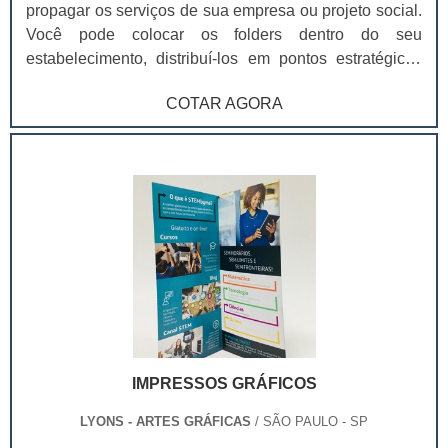
lembrar que ao possuir interesse neste tipo de produto
propagar os serviços de sua empresa ou projeto social.
é imprescindível buscar uma empresa séria, que seja
Você pode colocar os folders dentro do seu
especializada no segmento de desenvolvimento e
estabelecimento, distribuí-los em pontos estratégicos
produção de cartelas para selagem.Dessa forma, você
do comércio ou em feiras e eventos. Para que o serviço
adquire um produto de qualidade e obtém as garantias
COTAR AGORA
seja bem-feito, você vai contar com profissionais
proporcionadas apenas por empresas idôneas. .
especializados em diagramação e comunicação visual,
que vão coletar as informações essenciais de sua
empresa e do seu produto, para enquadrar dentro do
folder. Veja, abaixo, alguns dos tipos mais tradicionais
para a impressão de folders, nos quais você pode
solicitar: Impressão em uma dobra; Impressão em duas
dobras; Impressão em três dobras em charuto;
Impressão em três dobras zig-zag.
IMPRESSOS GRÁFICOS
LYONS - ARTES GRÁFICAS
/ SÃO PAULO - SP