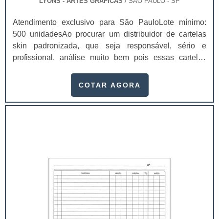
LYONS - ARTES GRÁFICAS
/ SÃO PAULO - SP
Atendimento exclusivo para São PauloLote mínimo:
500 unidadesAo procurar um distribuidor de cartelas
skin padronizada, que seja responsável, sério e
profissional, análise muito bem pois essas cartelas
desempenham uma utilidade muito grande ao seu
produto.A busca por empresas sérias para adquirir esse
COTAR AGORA
item é fundamental, pois apenas organizações idôneas
podem assegurar aos clientes características pontuais
no fluxo de fabricação das cart...