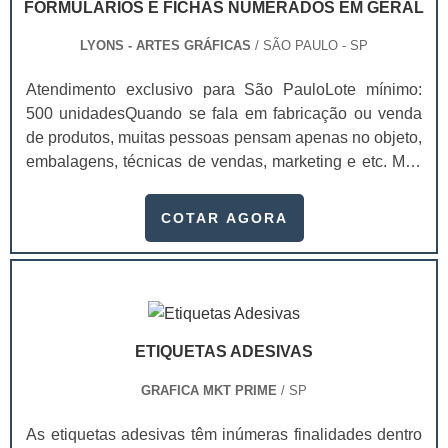
FORMULÁRIOS E FICHAS NUMERADOS EM GERAL
LYONS - ARTES GRÁFICAS
/ SÃO PAULO - SP
Atendimento exclusivo para São PauloLote mínimo:
500 unidadesQuando se fala em fabricação ou venda
de produtos, muitas pessoas pensam apenas no objeto,
embalagens, técnicas de vendas, marketing e etc. Mas
esquecem que apesar de importantes, sem uma gestão
e logística adequada, esses esforços podem não valer
COTAR AGORA
a pena. Nesse quesito, os formulários e fichas
numerados em geral ganham um papel de destaque
muito pontual, pois estes itens, podem promover
diversos benefícios quando implementado em uma
fábrica, empresa, indústria, empreendimento e
ETIQUETAS ADESIVAS
similares.Diversas gráficas oferecem o
desenvolvimento desses formulários tão úteis dentro de
GRAFICA MKT PRIME
/ SP
uma organização, pois através deles é possível manter
um certo controle, seja quando aplicado para numerar e
As etiquetas adesivas têm inúmeras finalidades dentro