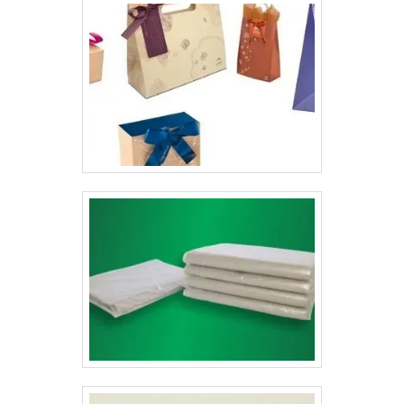
é produzido de acordo com o desejo dos
clientes.Benefícios das caixas para deliveryA caixa
para delivery oferece inúmeros benefícios para os seus
clientes, como:Maior confiança do seu
cliente;Sofisticação dos seus produtos;Serve como
propaganda, divulgando os seus contatos;Reduz
custos na criação de panfletos e cartões;Mantém a boa
aparência dos seus produtos;Entre outras
vantagens.Essas embalagens são utilizadas em
diversos setores, como alimentício, cosmético,
farmacêutico, entre outros mercados. Para comprar
embalagens sem se preocupar com problemas, procure
uma empresa de confiança que ofereça qualidade e
bom atendimento.Conheça a LyonsA Gráfica Lyons é
uma empresa especializada na produção de
embalagens de delivery, folders e etiquetas adesivas
de alta qualidade e personalizadas para o seu público,
oferecendo alta credibilidade para sua empresa..