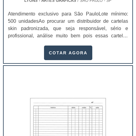
LYONS - ARTES GRÁFICAS
/ SÃO PAULO - SP
Atendimento exclusivo para São PauloLote mínimo:
500 unidadesAo procurar um distribuidor de cartelas
skin padronizada, que seja responsável, sério e
profissional, análise muito bem pois essas cartelas
desempenham uma utilidade muito grande ao seu
produto.A busca por empresas sérias para adquirir esse
COTAR AGORA
item é fundamental, pois apenas organizações idôneas
podem assegurar aos clientes características pontuais
no fluxo de fabricação das cart...