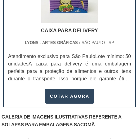
CAIXA PARA DELIVERY
LYONS - ARTES GRÁFICAS
/ SÃO PAULO - SP
Atendimento exclusivo para São PauloLote mínimo: 50
unidadesA caixa para delivery é uma embalagem
perfeita para a proteção de alimentos e outros itens
durante o transporte. Isso porque ele garante ótima
conservação dos produtos, mantendo a temperatura
ambiente, a qualidade e sua integridade, chegando a
COTAR AGORA
casa dos clientes sem sofrer danos no caminho.Essas
caixas são produzidas com materiais resistentes e
recicláveis, ajudando a garantir a qualidade dos
GALERIA DE IMAGENS ILUSTRATIVAS REFERENTE A
produtos e o meio ambiente, já que não causa danos
SOLAPAS PARA EMBALAGENS SACOMÃ
na natureza. Além disso, a entrega dos produtos é feita
dentro do prazo combinado e o design das embalagens