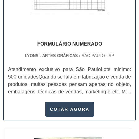
FORMULÁRIO NUMERADO
LYONS - ARTES GRÁFICAS
/ SÃO PAULO - SP
Atendimento exclusivo para São PauloLote mínimo:
500 unidadesQuando se fala em fabricação e venda de
produtos, muitas pessoas pensam apenas no objeto,
embalagens, técnicas de vendas, marketing e etc. Mas
esquecem que apesar de importantes, sem boa gestão
e logística adequada, esses esforços podem não valer
COTAR AGORA
a pena. Nesse quesito, o formulário numerado ganha
um papel de destaque muito abrangente, pois este item,
pode promover diversos ben...