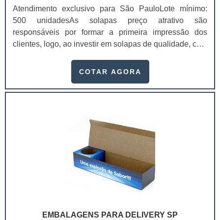
atendimento diferenciado na apresentação de
Atendimento exclusivo para São PauloLote mínimo:
propostas que atendam às suas necessidades.Apenas
500 unidadesAs solapas preço atrativo são
dessa forma, será possível adquirir seus formulários e
responsáveis por formar a primeira impressão dos
fichas numerados em geral personalizados com
clientes, logo, ao investir em solapas de qualidade, com
qualidade e resistência para atender de forma pontual
uma empresa de confiança, é possível aumentar,
as suas conveniências, enquanto cliente..
inclusive, as possibilidades de venda, visto que os
COTAR AGORA
valores da marca estarão presentes naquele
material. Com as solapas, conhecidas também como
cartelas, é possível que os consumidores identifiquem
melhor os produtos, se atraiam mais e, como benefício
para a empresa, as vendas podem ser alavancadas.As
solapas são extremamente práticas e funcionais para
prender qualquer produto e deixá-los em uma melhor
exposição em gôndolas, por exemplo. O acabamento
das solapas para embalagem é perfeito e detalhado, de
modo que se encaixe perfeitamente bem no que o
cliente precisa. Elemento é presente em diversos
objetosA versatilidade é um dos principais benefícios
EMBALAGENS PARA DELIVERY SP