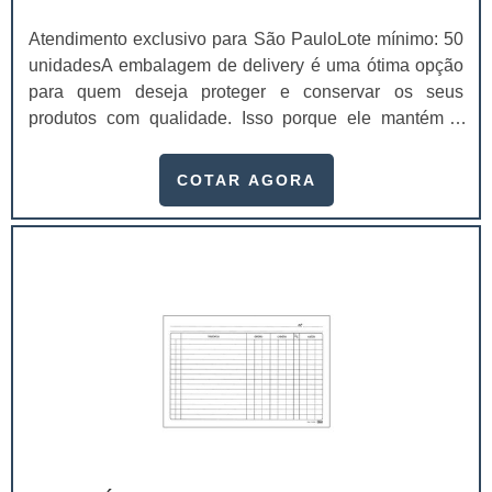
Atendimento exclusivo para São PauloLote mínimo: 50
unidadesA embalagem de delivery é uma ótima opção
para quem deseja proteger e conservar os seus
produtos com qualidade. Isso porque ele mantém a
integridade do produto durante a locomoção e a sua
temperatura ambiente, chegando na casa dos
COTAR AGORA
consumidores sem sofrer danos. Para comprar
embalagens de qualidade, procure um fornecedor de
caixa para delivery.Essas embalagens são usadas em
diferentes setores da indústria, como alimentício,
farmacêutico,.