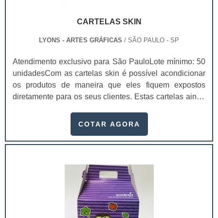
CARTELAS SKIN
LYONS - ARTES GRÁFICAS
/ SÃO PAULO - SP
Atendimento exclusivo para São PauloLote mínimo: 50
unidadesCom as cartelas skin é possível acondicionar
os produtos de maneira que eles fiquem expostos
diretamente para os seus clientes. Estas cartelas ainda
protegem, divulgam e conseguem trazer ótimos
resultados para o ponto de vendas.A proteção dos
COTAR AGORA
produtos é realizada por meio de um filme plástico que
ocorre com uma reação física por calor, na qual o papel
resinado da cartela e este plástico fazem um tipo de
fusão. Por meio desta fusão é que.