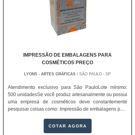
IMPRESSÃO DE EMBALAGENS PARA
COSMÉTICOS PREÇO
LYONS - ARTES GRÁFICAS
/ SÃO PAULO - SP
Atendimento exclusivo para São PauloLote mínimo:
500 unidadesSe você produz artesanalmente ou possui
uma empresa de cosméticos deve constantemente
pesquisar coisas como: Impressão de embalagens para
cosméticos preço. Afinal, os custos desses itens são
um investimento necessário para quem está no
COTAR AGORA
ramo. Até porque, o mercado de cosméticos tem sido