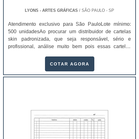
LYONS - ARTES GRÁFICAS
/ SÃO PAULO - SP
Atendimento exclusivo para São PauloLote mínimo:
500 unidadesAo procurar um distribuidor de cartelas
skin padronizada, que seja responsável, sério e
profissional, análise muito bem pois essas cartelas
desempenham uma utilidade muito grande ao seu
produto.A busca por empresas sérias para adquirir esse
COTAR AGORA
item é fundamental, pois apenas organizações idôneas
podem assegurar aos clientes características pontuais
no fluxo de fabricação das cart...