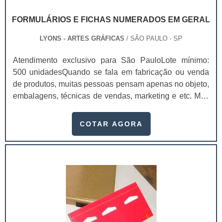
FORMULÁRIOS E FICHAS NUMERADOS EM GERAL
LYONS - ARTES GRÁFICAS
/ SÃO PAULO - SP
Atendimento exclusivo para São PauloLote mínimo:
500 unidadesQuando se fala em fabricação ou venda
de produtos, muitas pessoas pensam apenas no objeto,
embalagens, técnicas de vendas, marketing e etc. Mas
esquecem que apesar de importantes, sem uma gestão
e logística adequada, esses esforços podem não valer
COTAR AGORA
a pena. Nesse quesito, os formulários e fichas
numerados em geral ganham um papel de destaque
muito pontual, pois estes itens, podem promover
diversos benefícios quando implementado em uma
fábrica, empresa, indústria, empreendimento e
similares.Diversas gráficas oferecem o
desenvolvimento desses formulários tão úteis dentro de
uma organização, pois através deles é possível manter