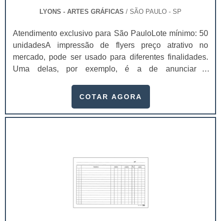
LYONS - ARTES GRÁFICAS
/ SÃO PAULO - SP
Atendimento exclusivo para São PauloLote mínimo: 50
unidadesA impressão de flyers preço atrativo no
mercado, pode ser usado para diferentes finalidades.
Uma delas, por exemplo, é a de anunciar a
inauguração de algum empreendimento imobiliário, por
exemplo.Outro segmento que costuma trabalhar muito
COTAR AGORA
com flyer é o de bebidas: elas criam coleções, com uma
seleção de imagens extremamente impactantes e
adicionam um acabamento altamente diferenciado,
para que ele seja distribuído de maneira gratuita pe.