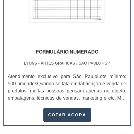
FORMULÁRIO NUMERADO
LYONS - ARTES GRÁFICAS
/ SÃO PAULO - SP
Atendimento exclusivo para São PauloLote mínimo:
500 unidadesQuando se fala em fabricação e venda de
produtos, muitas pessoas pensam apenas no objeto,
embalagens, técnicas de vendas, marketing e etc. Mas
esquecem que apesar de importantes, sem boa gestão
e logística adequada, esses esforços podem não valer
COTAR AGORA
a pena. Nesse quesito, o formulário numerado ganha
um papel de destaque muito abrangente, pois este item,
pode promover diversos ben...