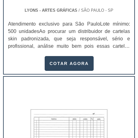
LYONS - ARTES GRÁFICAS
/ SÃO PAULO - SP
Atendimento exclusivo para São PauloLote mínimo:
500 unidadesAo procurar um distribuidor de cartelas
skin padronizada, que seja responsável, sério e
profissional, análise muito bem pois essas cartelas
desempenham uma utilidade muito grande ao seu
produto.A busca por empresas sérias para adquirir esse
COTAR AGORA
item é fundamental, pois apenas organizações idôneas
podem assegurar aos clientes características pontuais
no fluxo de fabricação das cart...