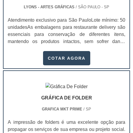
LYONS - ARTES GRÁFICAS
/ SÃO PAULO - SP
Atendimento exclusivo para São PauloLote mínimo: 50
unidadesAs embalagens para restaurante delivery são
essenciais para conservação de diferentes itens,
mantendo os produtos intactos, sem sofrer danos
durante o transporte e chegando de forma perfeita na
casa dos clientes.Elas são excelentes para o transporte
COTAR AGORA
por motos, isso porque elas podem ser transportadas
por entregadores com agilidade e rapidez. Para
encontrar uma embalagem para delivery, faça uma
pesquisa e encontre aquela que tem o melhor.
GRÁFICA DE FOLDER
GRAFICA MKT PRIME
/ SP
A impressão de folders é uma excelente opção para
propagar os serviços de sua empresa ou projeto social.