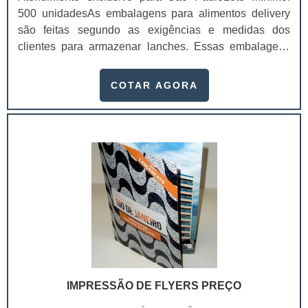
500 unidadesAs embalagens para alimentos delivery
são feitas segundo as exigências e medidas dos
clientes para armazenar lanches. Essas embalagens
tornam o produto mais atraente e confiável para os
consumidores, não só por dar mais sofisticação, mas
COTAR AGORA
também pela divulgação da sua empresa, mostrando o
telefone e outros canais diretos de comunicação.Com a
embalagem personalizada, não será necessário investir
em panfletos e cartões de divulgação da empresa,
reduzindo os custos com publicidade. Além disso, ela
gera uma maior confiança para o consumidor, pois ele
verá um pacote belo e bem protegido.Vantagens das
embalagens de alimentosUm dos seus principais
benefícios desses recipientes é a capacidade de
proteger os alimentos, já que são feitos com materiais
que garantem a conservação do alimento e protegido a
impactos, chegando a casa do consumidor sem sofrer
IMPRESSÃO DE FLYERS PREÇO
nenhum dano e mantendo o seu sabor e cheiro.Além