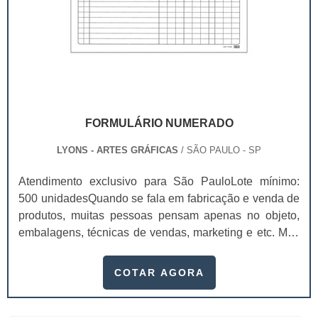
FORMULÁRIO NUMERADO
LYONS - ARTES GRÁFICAS
/ SÃO PAULO - SP
Atendimento exclusivo para São PauloLote mínimo:
500 unidadesQuando se fala em fabricação e venda de
produtos, muitas pessoas pensam apenas no objeto,
embalagens, técnicas de vendas, marketing e etc. Mas
esquecem que apesar de importantes, sem boa gestão
e logística adequada, esses esforços podem não valer
COTAR AGORA
a pena. Nesse quesito, o formulário numerado ganha
um papel de destaque muito abrangente, pois este item,
pode promover diversos ben...