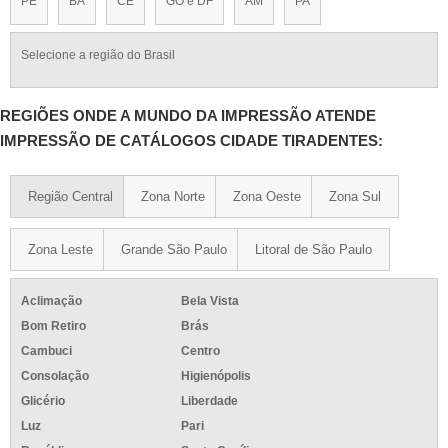
PE
BA
CE
GO e DF
AM
PA
Selecione a região do Brasil
REGIÕES ONDE A MUNDO DA IMPRESSÃO ATENDE
IMPRESSÃO DE CATÁLOGOS CIDADE TIRADENTES:
Região Central
Zona Norte
Zona Oeste
Zona Sul
Zona Leste
Grande São Paulo
Litoral de São Paulo
Aclimação
Bela Vista
Bom Retiro
Brás
Cambuci
Centro
Consolação
Higienópolis
Glicério
Liberdade
Luz
Pari