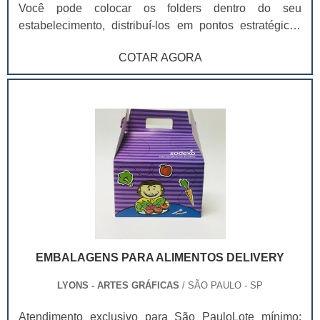
Você pode colocar os folders dentro do seu
estabelecimento, distribuí-los em pontos estratégicos
do comércio ou em feiras e eventos. Para que o serviço
COTAR AGORA
seja bem-feito, você vai contar com profissionais
especializados em diagramação e comunicação visual,
que vão coletar as informações essenciais de sua
empresa e do seu produto, para enquadrar dentro do
folder. Veja, abaixo, alguns dos tipos mais tradicionais
para a impressão de folders, nos quais você pode
solicitar: Impressão em uma dobra; Impressão em duas
dobras; Impressão em três dobras em charuto;
Impressão em três dobras zig-zag.
EMBALAGENS PARA ALIMENTOS DELIVERY
LYONS - ARTES GRÁFICAS
/ SÃO PAULO - SP
Atendimento exclusivo para São PauloLote mínimo: