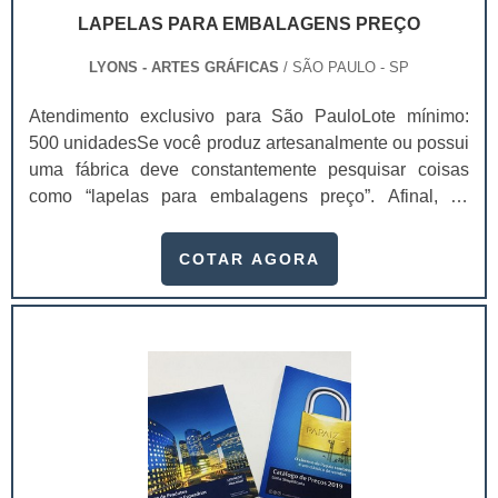
LAPELAS PARA EMBALAGENS PREÇO
LYONS - ARTES GRÁFICAS
/ SÃO PAULO - SP
Atendimento exclusivo para São PauloLote mínimo:
500 unidadesSe você produz artesanalmente ou possui
uma fábrica deve constantemente pesquisar coisas
como “lapelas para embalagens preço”. Afinal, os
custos desses itens são um investimento necessário
para quem está no mercado. De modo geral, as lapelas
COTAR AGORA
para embalagens preço são utensílios fabricados para
serem diretamente acoplados às embalagens dos
produtos e promover uma certa funcionalidade ao
serem colocados em prateleiras e vitrines de
vendas.Ou seja, ao utilizar lapelas para embalagens
preço é possível acondicionar os produtos de maneira
que eles fiquem expostos diretamente para os seus
clientes. Estes itens ainda protegem, divulgam e
conseguem trazer ótimos resultados para o ponto de