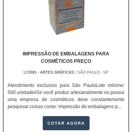
IMPRESSÃO DE EMBALAGENS PARA
COSMÉTICOS PREÇO
LYONS - ARTES GRÁFICAS
/ SÃO PAULO - SP
Atendimento exclusivo para São PauloLote mínimo:
500 unidadesSe você produz artesanalmente ou possui
uma empresa de cosméticos deve constantemente
pesquisar coisas como: Impressão de embalagens para
cosméticos preço. Afinal, os custos desses itens são
um investimento necessário para quem está no
COTAR AGORA
ramo. Até porque, o mercado de cosméticos tem sido