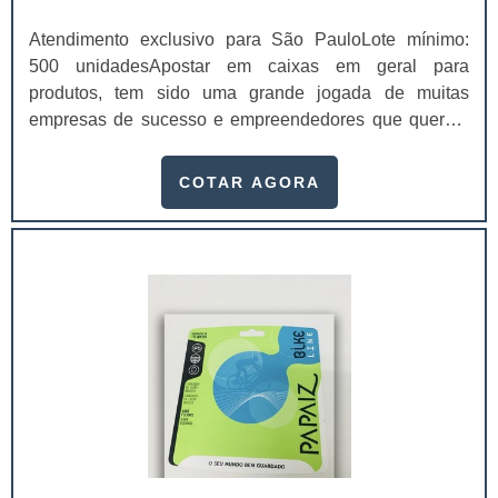
Atendimento exclusivo para São PauloLote mínimo:
500 unidadesApostar em caixas em geral para
produtos, tem sido uma grande jogada de muitas
empresas de sucesso e empreendedores que querem
garantir que o produto a ser transportado chegue de
forma correta e segura até o seu destino final. Quando
COTAR AGORA
se trata de transporte de produtos, a conservação e
segurança dos itens é indispensável, até porque, eles
podem sofrer diversas variações de acordo com a
temperatura ou o tipo de material da caixa que serve
como embalagem de transporte. Essas caixas podem
ser fabricadas em diversos formatos e dimensões,
atendem assim produtos de diversos tamanhos e
modelos, como:Caixas rígidas: que proporcionam maior
proteção e segurança no manuseio dos produtos,
garantindo o recebimento dos produtos em perfeito
estado;Envelopes e cartuchos: para todos os tipos de
presentes, desenvolvidos com reforço de “boca