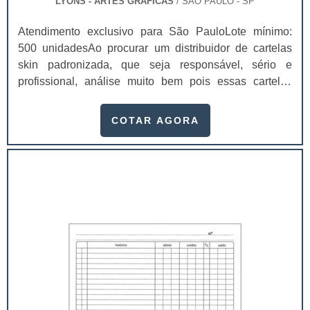
LYONS - ARTES GRÁFICAS
/ SÃO PAULO - SP
Atendimento exclusivo para São PauloLote mínimo:
500 unidadesAo procurar um distribuidor de cartelas
skin padronizada, que seja responsável, sério e
profissional, análise muito bem pois essas cartelas
desempenham uma utilidade muito grande ao seu
produto.A busca por empresas sérias para adquirir esse
COTAR AGORA
item é fundamental, pois apenas organizações idôneas
podem assegurar aos clientes características pontuais
no fluxo de fabricação das cart...