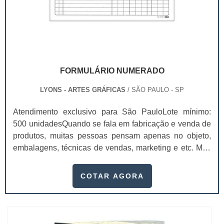
FORMULÁRIO NUMERADO
LYONS - ARTES GRÁFICAS
/ SÃO PAULO - SP
Atendimento exclusivo para São PauloLote mínimo:
500 unidadesQuando se fala em fabricação e venda de
produtos, muitas pessoas pensam apenas no objeto,
embalagens, técnicas de vendas, marketing e etc. Mas
esquecem que apesar de importantes, sem boa gestão
e logística adequada, esses esforços podem não valer
COTAR AGORA
a pena. Nesse quesito, o formulário numerado ganha
um papel de destaque muito abrangente, pois este item,
pode promover diversos ben...