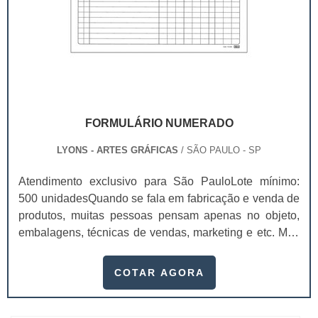
FORMULÁRIO NUMERADO
LYONS - ARTES GRÁFICAS
/ SÃO PAULO - SP
Atendimento exclusivo para São PauloLote mínimo:
500 unidadesQuando se fala em fabricação e venda de
produtos, muitas pessoas pensam apenas no objeto,
embalagens, técnicas de vendas, marketing e etc. Mas
esquecem que apesar de importantes, sem boa gestão
e logística adequada, esses esforços podem não valer
COTAR AGORA
a pena. Nesse quesito, o formulário numerado ganha
um papel de destaque muito abrangente, pois este item,
pode promover diversos ben...