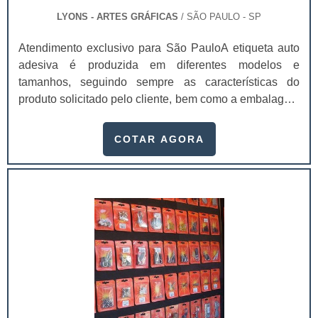
LYONS - ARTES GRÁFICAS
/ SÃO PAULO - SP
Atendimento exclusivo para São PauloA etiqueta auto
adesiva é produzida em diferentes modelos e
tamanhos, seguindo sempre as características do
produto solicitado pelo cliente, bem como a embalagem
na qual a etiqueta será aplicada, e também a estratégia
de comunicação. Utilizações das etiquetas
COTAR AGORA
comercializadas Embalagens; Rótulos; Precificação de
produtos; Entre outros.No entanto, com o passar do
tempo, essa função foi ampliada e passou a utilizar
estas etiquetas para serviços de identificação,.