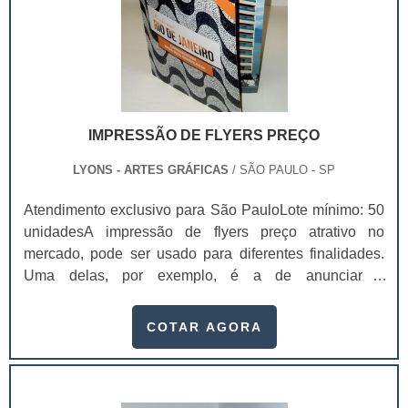
IMPRESSÃO DE FLYERS PREÇO
LYONS - ARTES GRÁFICAS
/ SÃO PAULO - SP
Atendimento exclusivo para São PauloLote mínimo: 50
unidadesA impressão de flyers preço atrativo no
mercado, pode ser usado para diferentes finalidades.
Uma delas, por exemplo, é a de anunciar a
inauguração de algum empreendimento imobiliário, por
exemplo.Outro segmento que costuma trabalhar muito
COTAR AGORA
com flyer é o de bebidas: elas criam coleções, com uma
seleção de imagens extremamente impactantes e
adicionam um acabamento altamente diferenciado,
para que ele seja distribuído de maneira gratuita pe.