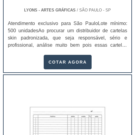
LYONS - ARTES GRÁFICAS
/ SÃO PAULO - SP
Atendimento exclusivo para São PauloLote mínimo:
500 unidadesAo procurar um distribuidor de cartelas
skin padronizada, que seja responsável, sério e
profissional, análise muito bem pois essas cartelas
desempenham uma utilidade muito grande ao seu
produto.A busca por empresas sérias para adquirir esse
COTAR AGORA
item é fundamental, pois apenas organizações idôneas
podem assegurar aos clientes características pontuais
no fluxo de fabricação das cart...