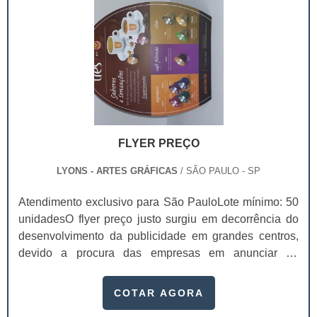
FLYER PREÇO
LYONS - ARTES GRÁFICAS
/ SÃO PAULO - SP
Atendimento exclusivo para São PauloLote mínimo: 50
unidadesO flyer preço justo surgiu em decorrência do
desenvolvimento da publicidade em grandes centros,
devido a procura das empresas em anunciar de
maneira rápida e ágil seus produtos e serviços.De certo
modo, o flyer é uma evolução dos panfletos simples -
COTAR AGORA
aqueles criados a partir da invenção da imprensa.