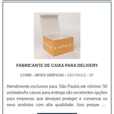
Características dos flyers em questão Impressos em
uma grande quantidade; Impressos em papéis de maior
gramatura; Possuem um trabalho estét.
FABRICANTE DE CAIXA PARA DELIVERY
LYONS - ARTES GRÁFICAS
/ SÃO PAULO - SP
Atendimento exclusivo para São PauloLote mínimo: 50
unidadesAs caixas para entrega são excelentes opções
para empresas que desejam proteger e conservar os
seus produtos com alta qualidade. Isso porque ele
mantém a integridade do produto durante a locomoção