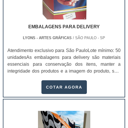
EMBALAGENS PARA DELIVERY
LYONS - ARTES GRÁFICAS
/ SÃO PAULO - SP
Atendimento exclusivo para São PauloLote mínimo: 50
unidadesAs embalagens para delivery são materiais
essenciais para conservação dos itens, manter a
integridade dos produtos e a imagem do produto, sem
sofrer danos durante o transporte e chegando de forma
perfeita para os clientes.Essas embalagens são
COTAR AGORA
utilizadas por vários setores, como alimentício,
ferramentaria, industrial, farmacêutico e cosmético.
Além de ser útil para a proteção dos produtos, existe
também a personalização da embalagem, aju.