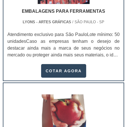
EMBALAGENS PARA FERRAMENTAS
LYONS - ARTES GRÁFICAS
/ SÃO PAULO - SP
Atendimento exclusivo para São PauloLote mínimo: 50
unidadesCaso as empresas tenham o desejo de
destacar ainda mais a marca de seus negócios no
mercado ou proteger ainda mais seus materiais, o ideal
é investir em embalagens para ferramentas.Além de ser
algo importante para manter um bom acondicionamento
COTAR AGORA
correto das ferramentas, as embalagens podem ainda
atuar como uma propaganda para a empresa, de modo
que atraia cada vez mais os consumidores e alavanque
as vendas. Serviço com ótima classificaçã.