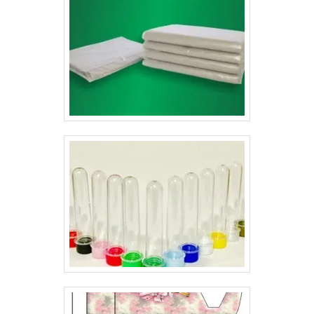
mercado.As cartelas skin padronizada são ideais para
embalar produtos de menores quantidades que não
necessitam de muita sofisticação, mas exigem
qualidade e valor unitário baixo. As cartelas para as
gôndolas podem ser produzidas com papel, duplex,
triplex, couchê e pode ser produzido em diversas
gramaturas, assim como a bolha..