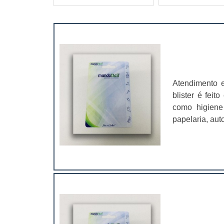
Atendimento 
blister é fei
como higiene 
papelaria, aut
sair e compra
garanta quali