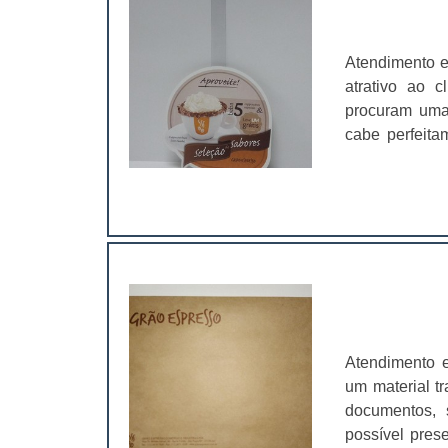
Atendimento e
atrativo ao 
procuram uma 
cabe perfeit
totalmente es
do que uma p
expondo a ima
Atendimento 
um material t
documentos, 
possível pres