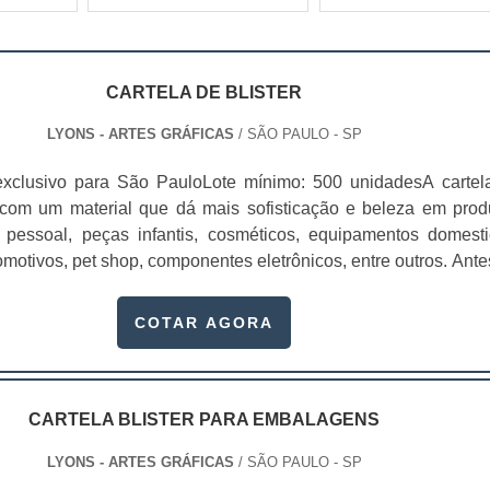
CARTELA DE BLISTER
LYONS - ARTES GRÁFICAS
/ SÃO PAULO - SP
exclusivo para São PauloLote mínimo: 500 unidadesA cartel
to com um material que dá mais sofisticação e beleza em prod
pessoal, peças infantis, cosméticos, equipamentos domesti
omotivos, pet shop, componentes eletrônicos, entre outros. Ante
r cartelas para blister, procure uma empresa de confiança e
dade na produção das embalagens.Essas car...
COTAR AGORA
CARTELA BLISTER PARA EMBALAGENS
LYONS - ARTES GRÁFICAS
/ SÃO PAULO - SP