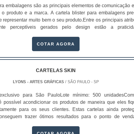
ara embalagens são as principais elementos de comunicação e
 o produto e a marca. A cartela blister para embalagens pre
e representar muito bem o seu produto.Entre os principais atrib
nte perceptíveis gerados pelo design estão a praticid
 facilidade de uso, conforto, segurança e proteção ao produto
ers para embalagens são utilizadas em pro...
COTAR AGORA
CARTELAS SKIN
LYONS - ARTES GRÁFICAS
/ SÃO PAULO - SP
 exclusivo para São PauloLote mínimo: 500 unidadesCo
 é possível acondicionar os produtos de maneira que eles fi
tamente para os seus clientes. Estas cartelas ainda prote
onseguem trazer ótimos resultados para o ponto de vend
produtos é realizada por meio de um filme plástico que ocorre
ca por calor, na qual o papel resinado da cartela e est...
COTAR AGORA