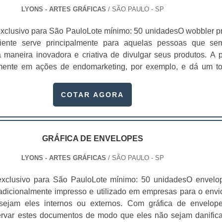
LYONS - ARTES GRÁFICAS
/ SÃO PAULO - SP
xclusivo para São PauloLote mínimo: 50 unidadesO wobbler p
cliente serve principalmente para aquelas pessoas que se
maneira inovadora e criativa de divulgar seus produtos. A 
amente em ações de endomarketing, por exemplo, e dá um t
pecial ao marketing da marca. Este meio de divulgação nada ma
eça promocional que fica pendurada com barbantes em lo
COTAR AGORA
gem de um produto. A maioria das peças .
GRÁFICA DE ENVELOPES
LYONS - ARTES GRÁFICAS
/ SÃO PAULO - SP
exclusivo para São PauloLote mínimo: 50 unidadesO envelo
radicionalmente impresso e utilizado em empresas para o envi
sejam eles internos ou externos. Com gráfica de envelop
ervar estes documentos de modo que eles não sejam danific