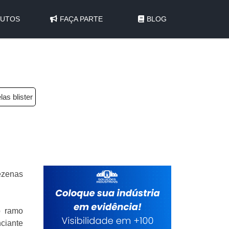
UTOS
FAÇA PARTE
BLOG
las blister
dezenas
o ramo
ciante