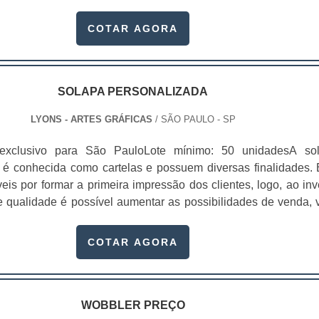
 Precificação de produtos; Entre outros.No
o passar do tempo, essa função foi ampliada e passou a util
COTAR AGORA
s para serviços de identificação,.
SOLAPA PERSONALIZADA
LYONS - ARTES GRÁFICAS
/ SÃO PAULO - SP
exclusivo para São PauloLote mínimo: 50 unidadesA so
 é conhecida como cartelas e possuem diversas finalidades. 
is por formar a primeira impressão dos clientes, logo, ao inve
 qualidade é possível aumentar as possibilidades de venda, v
s da marca estarão presentes naquele material. Contar com
a melhor, porque ela possui a identidade da empresa e cons
COTAR AGORA
is os possíveis clientes. É p.
WOBBLER PREÇO