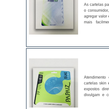
As cartelas p
o consumidor,
agregar valor 
mais facilme
conveniência,
cartelas blist
Atendimento
cartelas skin
expostos dire
divulgam e c
proteção dos 
uma reação físi