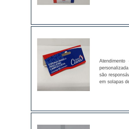
comercializadas Embalagens; Rótulos;
entanto, com 
estas etiqueta
Atendimento 
personalizada
são responsáve
em solapas de
que os valore
solapa é aind
atrair ainda ma