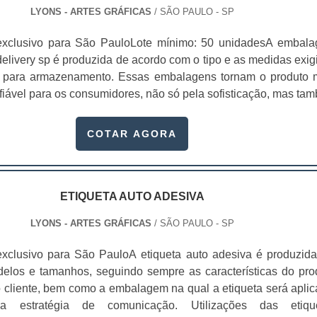
LYONS - ARTES GRÁFICAS
/ SÃO PAULO - SP
exclusivo para São PauloLote mínimo: 50 unidadesA embal
elivery sp é produzida de acordo com o tipo e as medidas exig
es para armazenamento. Essas embalagens tornam o produto 
fiável para os consumidores, não só pela sofisticação, mas ta
dade de divulgar sua empresa, mostrando o telefone e outros ca
o.Com a embalagem personalizada, não será necessário inve
COTAR AGORA
 cartões de divulgação d.
ETIQUETA AUTO ADESIVA
LYONS - ARTES GRÁFICAS
/ SÃO PAULO - SP
xclusivo para São PauloA etiqueta auto adesiva é produzid
delos e tamanhos, seguindo sempre as características do pro
o cliente, bem como a embalagem na qual a etiqueta será aplic
estratégia de comunicação. Utilizações das etiqu