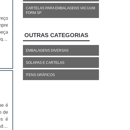
CARTELAS PARA EMBALAGENS VACUUM
FORM SP
reço
mpre
peça
OUTRAS CATEGORIAS
oque
is é
EMBALAGENS DIVERSAS
jas,
SOLAPAS E CARTELAS
ITENS GRÁFICOS
pe é
o de
es é
ados