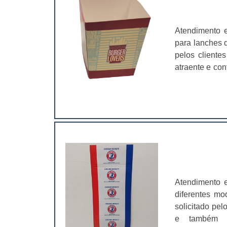
Atendimento 
para lanches d
pelos client
atraente e con
pela possibili
de comunicaçã
em panfletos e
Atendimento e
diferentes mo
solicitado pel
e também a 