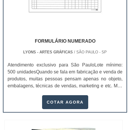
FORMULÁRIO NUMERADO
LYONS - ARTES GRÁFICAS
/ SÃO PAULO - SP
Atendimento exclusivo para São PauloLote mínimo:
500 unidadesQuando se fala em fabricação e venda de
produtos, muitas pessoas pensam apenas no objeto,
embalagens, técnicas de vendas, marketing e etc. Mas
esquecem que apesar de importantes, sem boa gestão
e logística adequada, esses esforços podem não valer
COTAR AGORA
a pena. Nesse quesito, o formulário numerado ganha
um papel de destaque muito abrangente, pois este item,
pode promover diversos ben...