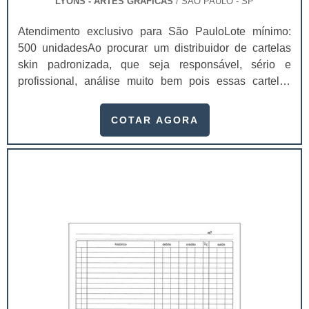
LYONS - ARTES GRÁFICAS
/ SÃO PAULO - SP
Atendimento exclusivo para São PauloLote mínimo:
500 unidadesAo procurar um distribuidor de cartelas
skin padronizada, que seja responsável, sério e
profissional, análise muito bem pois essas cartelas
desempenham uma utilidade muito grande ao seu
produto.A busca por empresas sérias para adquirir esse
COTAR AGORA
item é fundamental, pois apenas organizações idôneas
podem assegurar aos clientes características pontuais
no fluxo de fabricação das cart...