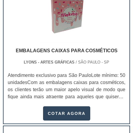
qualidade nos seus produtos..
EMBALAGENS CAIXAS PARA COSMÉTICOS
LYONS - ARTES GRÁFICAS
/ SÃO PAULO - SP
Atendimento exclusivo para São PauloLote mínimo: 50
unidadesCom as embalagens caixas para cosméticos,
os clientes terão um maior apelo visual de modo que
fique ainda mais atraente para aqueles que quiserem
comprar. Produzidas de acordo com a necessidade dos
clientes, as caixas para cosméticos são projetadas
COTAR AGORA
especialmente para acomodar os produtos e realizar a
divulgação dos mesmos.Segmentos que utilizam a
embalagem Setores de marketing; Setores de