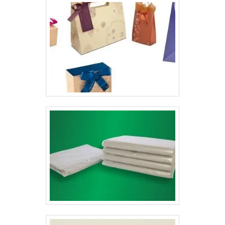
explorar mais o material é possível fazer faca especial,
caixas embalagens ainda podem estabelecer uma
bem como acabamentos diferenciados..
ótima relação entre custos e benefícios, o que é capaz
de tornar a compra ainda mais atrativa, reforçando a
lembrança da marca e atendendo aos gostos do
contratante. Para que as caixas embalagens sejam
capazes de oferecer seus benefícios na prática, é
essencial que elas sejam adquiridas em uma empresa
especializada, que garanta qualidade em todo o
processo de produção, desde a estrutura até a
impressão da identidade visual.