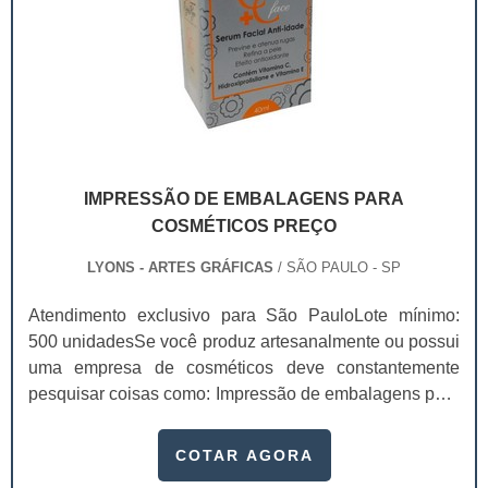
IMPRESSÃO DE EMBALAGENS PARA
COSMÉTICOS PREÇO
LYONS - ARTES GRÁFICAS
/ SÃO PAULO - SP
Atendimento exclusivo para São PauloLote mínimo:
500 unidadesSe você produz artesanalmente ou possui
uma empresa de cosméticos deve constantemente
pesquisar coisas como: Impressão de embalagens para
cosméticos preço. Afinal, os custos desses itens são
um investimento necessário para quem está no
COTAR AGORA
ramo. Até porque, o mercado de cosméticos tem sido