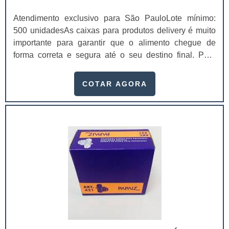
Atendimento exclusivo para São PauloLote mínimo:
500 unidadesAs caixas para produtos delivery é muito
importante para garantir que o alimento chegue de
forma correta e segura até o seu destino final. Para
isso, é importante que a empresa contratante preze por
fabricantes especializados, que assegurem itens de
COTAR AGORA
alta qualidade e, de preferência, com tampa. No caso
do delivery, o cuidado com a embalagem deve ser tão
minucioso quanto o preparo do alimento. Para isso, a
empresa investiu em tecnologia de ponta e
profissionais treinados para garantir: Alta eficiência de
armazenagem;Características
biodegradáveis;Impressão em alta resolução
Offset;Preço acessível e justo;Produtos à pronta
entrega;Ótima relação custo-benefício;Entre outros.No
geral, o produto costuma ser solicitado por donos e
gestores de diversos segmentos, principalmente os que
atuam em cinemas, fast foods, restaurantes,