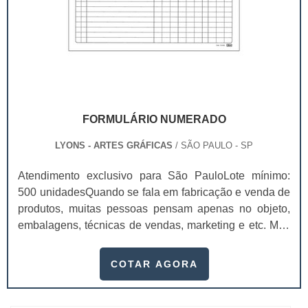
FORMULÁRIO NUMERADO
LYONS - ARTES GRÁFICAS
/ SÃO PAULO - SP
Atendimento exclusivo para São PauloLote mínimo:
500 unidadesQuando se fala em fabricação e venda de
produtos, muitas pessoas pensam apenas no objeto,
embalagens, técnicas de vendas, marketing e etc. Mas
esquecem que apesar de importantes, sem boa gestão
e logística adequada, esses esforços podem não valer
COTAR AGORA
a pena. Nesse quesito, o formulário numerado ganha
um papel de destaque muito abrangente, pois este item,
pode promover diversos ben...