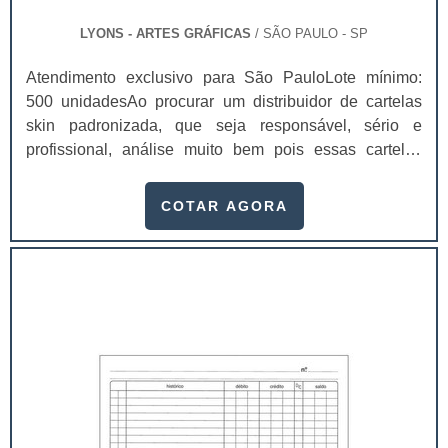
LYONS - ARTES GRÁFICAS
/ SÃO PAULO - SP
Atendimento exclusivo para São PauloLote mínimo:
500 unidadesAo procurar um distribuidor de cartelas
skin padronizada, que seja responsável, sério e
profissional, análise muito bem pois essas cartelas
desempenham uma utilidade muito grande ao seu
produto.A busca por empresas sérias para adquirir esse
COTAR AGORA
item é fundamental, pois apenas organizações idôneas
podem assegurar aos clientes características pontuais
no fluxo de fabricação das cart...