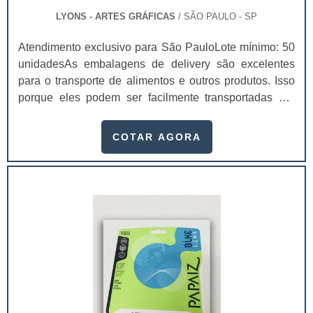
LYONS - ARTES GRÁFICAS
/ SÃO PAULO - SP
Atendimento exclusivo para São PauloLote mínimo: 50
unidadesAs embalagens de delivery são excelentes
para o transporte de alimentos e outros produtos. Isso
porque eles podem ser facilmente transportadas por
motoboys e entregadores, entregando os seus produtos
de forma ágil e rápida. Existem diversas caixas e
COTAR AGORA
pacotes personalizados, dependendo da sua
qualidade, pesquise o preço da caixa para delivery e
veja qual é a mais acessível para compra.Essas
embalagens são usadas em vários setores industriais,
como alimentício, farmacêutico e cosmético. Com a
aquisição de embalagens personalizadas, o seu
produto será mais valorizado pelo consumidor, pois ele
vai comprar algo que tenha qualidade e
confiança.Vantagens das embalagens para
deliveryUma das grandes vantagens na compra de