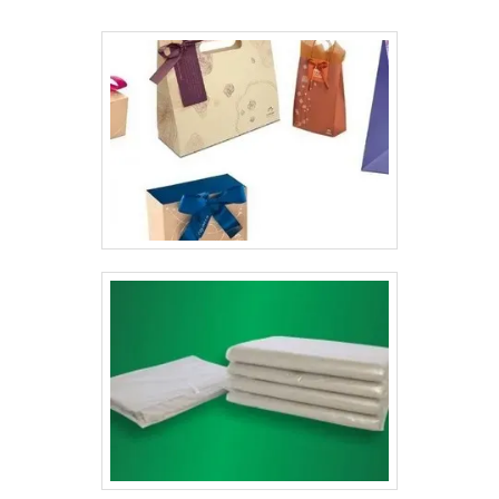
etiquetas adesivas será feito com maquinários
modernos, onde você poderá adquiri-las em rolos por
metragem para facilitar o manuseio, seja para a
organização de lojas, seja para produção de produtos
que utilizam etiquetas em suas embalagens.