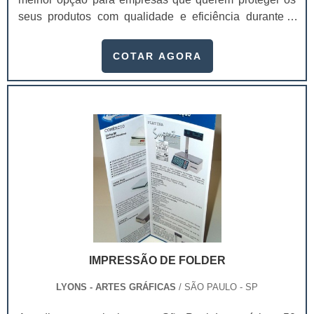
seus produtos com qualidade e eficiência durante o
transporte. Isso porque ele garante a melhor
conservação dos produtos, mantendo a temperatura
COTAR AGORA
ambiente, a integridade e sua qualidade, chegando na
casa dos clientes sem sofrer danos que prejudicam a
imagem do produto.Essas embalagens são feitas com
materiais recicláveis que mantém a integridad.
IMPRESSÃO DE FOLDER
LYONS - ARTES GRÁFICAS
/ SÃO PAULO - SP