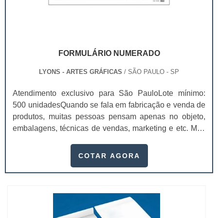
FORMULÁRIO NUMERADO
LYONS - ARTES GRÁFICAS
/ SÃO PAULO - SP
Atendimento exclusivo para São PauloLote mínimo:
500 unidadesQuando se fala em fabricação e venda de
produtos, muitas pessoas pensam apenas no objeto,
embalagens, técnicas de vendas, marketing e etc. Mas
esquecem que apesar de importantes, sem boa gestão
e logística adequada, esses esforços podem não valer
COTAR AGORA
a pena. Nesse quesito, o formulário numerado ganha
um papel de destaque muito abrangente, pois este item,
pode promover diversos ben...