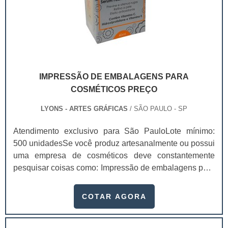
IMPRESSÃO DE EMBALAGENS PARA
COSMÉTICOS PREÇO
LYONS - ARTES GRÁFICAS
/ SÃO PAULO - SP
Atendimento exclusivo para São PauloLote mínimo:
500 unidadesSe você produz artesanalmente ou possui
uma empresa de cosméticos deve constantemente
pesquisar coisas como: Impressão de embalagens para
cosméticos preço. Afinal, os custos desses itens são
um investimento necessário para quem está no
COTAR AGORA
ramo. Até porque, o mercado de cosméticos tem sido
extremamente competitivo, assim, as embalagens