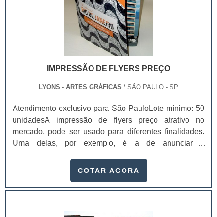
IMPRESSÃO DE FLYERS PREÇO
LYONS - ARTES GRÁFICAS
/ SÃO PAULO - SP
Atendimento exclusivo para São PauloLote mínimo: 50
unidadesA impressão de flyers preço atrativo no
mercado, pode ser usado para diferentes finalidades.
Uma delas, por exemplo, é a de anunciar a
inauguração de algum empreendimento imobiliário, por
exemplo.Outro segmento que costuma trabalhar muito
COTAR AGORA
com flyer é o de bebidas: elas criam coleções, com uma
seleção de imagens extremamente impactantes e
adicionam um acabamento altamente diferenciado,
para que ele seja distribuído de maneira gratuita pe.