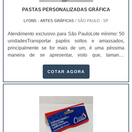
PASTAS PERSONALIZADAS GRÁFICA
LYONS - ARTES GRÁFICAS
/ SÃO PAULO - SP
Atendimento exclusivo para São PauloLote mínimo: 50
unidadesTransportar papéis soltos e amassados,
principalmente se for mais de um, é uma péssima
maneira de se apresentar, visto que, tamanha
desorganização pode danificar a imagem de qualquer
negócio. E tudo isso pode ser feito com o uso de pastas
COTAR AGORA
personalizadas gráfica que pode organizar todos os
documentos necessários de modo que nenhum venha
a amassar.No momento da apresentação de algum
material, como por exemplo uma proposta de um
serviço ou.