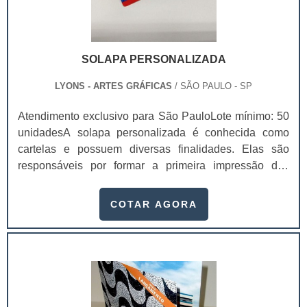
SOLAPA PERSONALIZADA
LYONS - ARTES GRÁFICAS
/ SÃO PAULO - SP
Atendimento exclusivo para São PauloLote mínimo: 50
unidadesA solapa personalizada é conhecida como
cartelas e possuem diversas finalidades. Elas são
responsáveis por formar a primeira impressão dos
clientes, logo, ao investir em solapas de qualidade é
possível aumentar as possibilidades de venda, visto
COTAR AGORA
que os valores da marca estarão presentes naquele
material. Contar com uma solapa é ainda melhor,
porque ela possui a identidade da empresa e consegue
atrair ainda mais os possíveis clientes. É p.