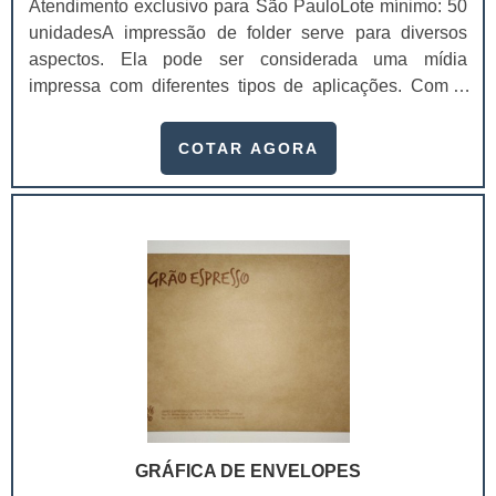
Atendimento exclusivo para São PauloLote mínimo: 50
unidadesA impressão de folder serve para diversos
aspectos. Ela pode ser considerada uma mídia
impressa com diferentes tipos de aplicações. Com a
impressão em folder é possível obter um veículo
altamente informativo e de circulação rápida.Funções
COTAR AGORA
realizadas pelo folder Apresentar uma empresa;
Apresentar uma marca; Divulgar uma pessoa ou
evento; Divulgar um serviço ou produto específico;
Entre outros.No folder dá para incluir orientações e até .
GRÁFICA DE ENVELOPES