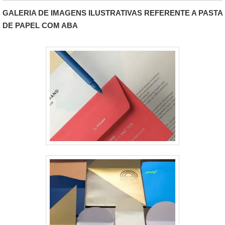
informações da empresa. Isso faz com que o interesse
GALERIA DE IMAGENS ILUSTRATIVAS REFERENTE A PASTA
de consumo dos clientes seja extremamente alt.
DE PAPEL COM ABA