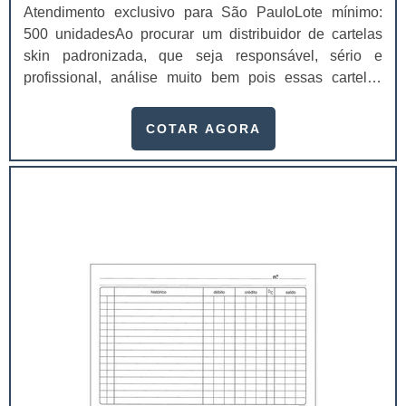
Atendimento exclusivo para São PauloLote mínimo:
500 unidadesAo procurar um distribuidor de cartelas
skin padronizada, que seja responsável, sério e
profissional, análise muito bem pois essas cartelas
desempenham uma utilidade muito grande ao seu
produto.A busca por empresas sérias para adquirir esse
COTAR AGORA
item é fundamental, pois apenas organizações idôneas
podem assegurar aos clientes características pontuais
no fluxo de fabricação das cart...