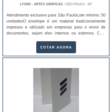
LYONS - ARTES GRÁFICAS
/ SÃO PAULO - SP
Atendimento exclusivo para São PauloLote mínimo: 50
unidadesO envelope é um material tradicionalmente
impresso e utilizado em empresas para o envio de
documentos, sejam eles internos ou externos. Com
gráfica de envelopes é possível preservar estes
documentos de modo que eles não sejam danificados
COTAR AGORA
durante o percurso.Produto garante ótima
resistênciaDependendo do material que os envelopes
forem feitos, é possível sequer danificá-los durante o
transporte. Tudo vai de acordo com: O tamanho do
docume.