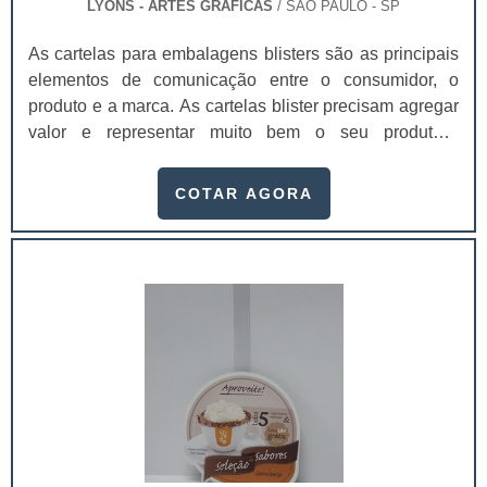
LYONS - ARTES GRÁFICAS
/ SÃO PAULO - SP
As cartelas para embalagens blisters são as principais
elementos de comunicação entre o consumidor, o
produto e a marca. As cartelas blister precisam agregar
valor e representar muito bem o seu produto.A
embalagem é o principal elemento de conexão e de
comunicação entre o consumidor, o produto e a
COTAR AGORA
marca. É um dos principais fatores que impulsionam a
venda do produto. Se a embalagem não estiver de
acordo com o produto, não chamar a atenção de quem
o compra, a chance do consumidor não perceber o
produto é maior.Entre os principais atributos mais
facilmente perceptíveis gerados pelo design
estão:Praticidade;Conveniência;Facilidade de
uso;Conforto;Segurança;Proteção ao produto.Uma
pesquisa mostrou ainda que entre produtos
semelhantes, o consumidor acaba preferindo o que
possui a embalagem mais atraente, bela e prática,