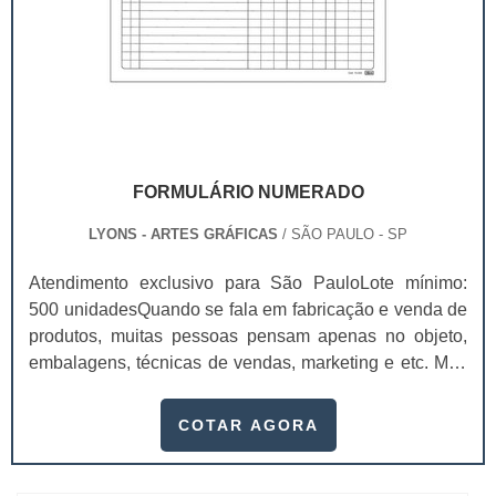
FORMULÁRIO NUMERADO
LYONS - ARTES GRÁFICAS
/ SÃO PAULO - SP
Atendimento exclusivo para São PauloLote mínimo:
500 unidadesQuando se fala em fabricação e venda de
produtos, muitas pessoas pensam apenas no objeto,
embalagens, técnicas de vendas, marketing e etc. Mas
esquecem que apesar de importantes, sem boa gestão
e logística adequada, esses esforços podem não valer
COTAR AGORA
a pena. Nesse quesito, o formulário numerado ganha
um papel de destaque muito abrangente, pois este item,
pode promover diversos ben...