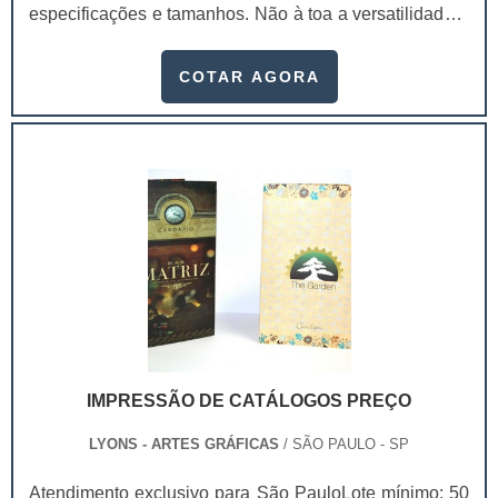
especificações e tamanhos. Não à toa a versatilidade é
um de seus maiores benefícios.Vantagens
proporcionadas com o folder Mais informações em um
COTAR AGORA
único lugar; Rápido impacto ante ao consumidor;
Diversos tamanhos; Mais detalhes do que os outros
métodos de divulgação; Entre outros.A impressão de
folder possui alguns diferenciais, principalm.
IMPRESSÃO DE CATÁLOGOS PREÇO
LYONS - ARTES GRÁFICAS
/ SÃO PAULO - SP
Atendimento exclusivo para São PauloLote mínimo: 50