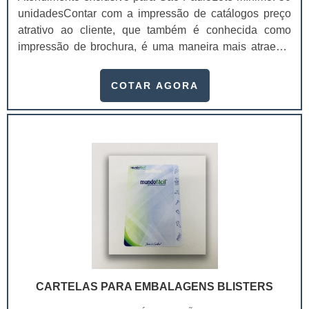
unidadesContar com a impressão de catálogos preço
atrativo ao cliente, que também é conhecida como
impressão de brochura, é uma maneira mais atraente
de fazer os clientes voltarem seus olhos para a
empresa e os produtos que ela oferece.Além disso, é
COTAR AGORA
um modo altamente profissional de exibir com todos os
detalhes possíveis estes produtos e também as
informações da empresa. Isso faz com que o interesse
de consumo dos clientes seja extremamente alt.
CARTELAS PARA EMBALAGENS BLISTERS