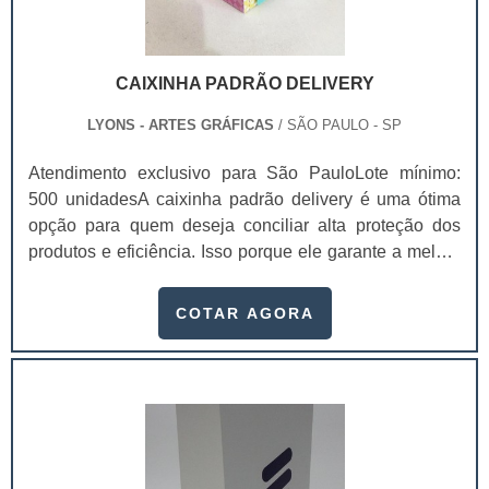
CAIXINHA PADRÃO DELIVERY
LYONS - ARTES GRÁFICAS
/ SÃO PAULO - SP
Atendimento exclusivo para São PauloLote mínimo:
500 unidadesA caixinha padrão delivery é uma ótima
opção para quem deseja conciliar alta proteção dos
produtos e eficiência. Isso porque ele garante a melhor
conservação dos produtos durante a locomoção,
mantendo a temperatura, sua integridade e a qualidade,
COTAR AGORA
chegando na casa dos clientes sem sofrer danos.Essas
embalagens são feitas com materiais recicláveis que
mantém a integridade dos produtos e ajudam o meio
ambiente, já que não causam danos a natureza. Além
disso, a entrega das embalagens para as empresas é
feita de acordo com as exigências dos clientes e são
entregues no prazo combinado.Vantagens das