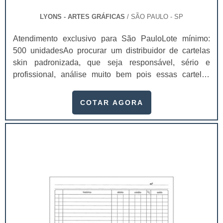
LYONS - ARTES GRÁFICAS
/ SÃO PAULO - SP
Atendimento exclusivo para São PauloLote mínimo:
500 unidadesAo procurar um distribuidor de cartelas
skin padronizada, que seja responsável, sério e
profissional, análise muito bem pois essas cartelas
desempenham uma utilidade muito grande ao seu
produto.A busca por empresas sérias para adquirir esse
COTAR AGORA
item é fundamental, pois apenas organizações idôneas
podem assegurar aos clientes características pontuais
no fluxo de fabricação das cart...