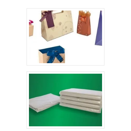
serviço ou produto fornecidos por uma empresa
específica, é importante atentar-se aos mínimos
detalhes para que haja uma primeira impressão
positiva. É necessário mostrar já no primeiro instante
que a empresa se preocupa com pequenos detalhes, é
uma organização extremamente séria e 100%
comprometida com a perfeição em todos o detalhes
possíveis.É possível solicitar a impressão de pastas
personalizadas do jeito que o cliente quiser, no entanto,
é importante prestar atenção em um detalhe: elas
precisam conter a identidade da empresa. Em uma
linguagem mais clara: se o logo da empresa for
composto das cores vermelho e branco, a pasta precisa
seguir essa linha.Atribuições atendidas ao adquirir o
produtoCausar uma boa primeira impressão; Não
amassar seus documentos; Mostrar limpeza e
organização;Entre outras.Empresa também atua como
ótima gráfica A gráfica Lyons oferece formatos
personalizados de pastas personalizadas gráfica