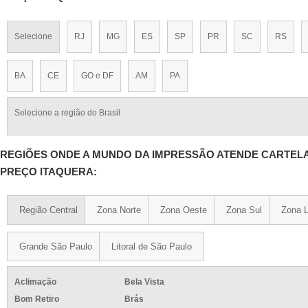
Selecione
RJ
MG
ES
SP
PR
SC
RS
BA
CE
GO e DF
AM
PA
Selecione a região do Brasil
REGIÕES ONDE A MUNDO DA IMPRESSÃO ATENDE CARTELA
PREÇO ITAQUERA:
Região Central
Zona Norte
Zona Oeste
Zona Sul
Zona L
Grande São Paulo
Litoral de São Paulo
Aclimação
Bela Vista
Bom Retiro
Brás