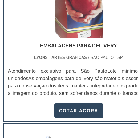
Impressão em três dobras zig-zag.
EMBALAGENS PARA DELIVERY
LYONS - ARTES GRÁFICAS
/ SÃO PAULO - SP
Atendimento exclusivo para São PauloLote mínim
unidadesAs embalagens para delivery são materiais essen
para conservação dos itens, manter a integridade dos produ
a imagem do produto, sem sofrer danos durante o transpo
chegando de forma perfeita para os clientes.Essas embal
são utilizadas por vários setores, como aliment
COTAR AGORA
ferramentaria, industrial, farmacêutico e cosmético. Além 
útil para a proteção dos produtos, existe tamb
personalização da embalagem, aju.