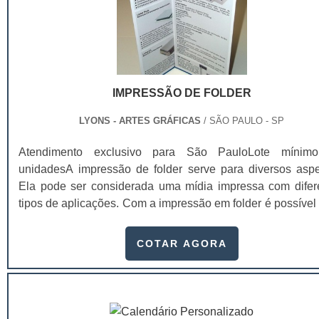
IMPRESSÃO DE FOLDER
LYONS - ARTES GRÁFICAS
/ SÃO PAULO - SP
Atendimento exclusivo para São PauloLote mínim
unidadesA impressão de folder serve para diversos aspe
Ela pode ser considerada uma mídia impressa com difer
tipos de aplicações. Com a impressão em folder é possível 
um veículo altamente informativo e de circul
rápida.Funções realizadas pelo folder Apresentar uma emp
COTAR AGORA
Apresentar uma marca; Divulgar uma pessoa ou ev
Divulgar um serviço ou produto específico; Entre outr
folder dá para incluir orientações e até .