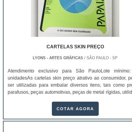
CARTELAS SKIN PREÇO
LYONS - ARTES GRÁFICAS
/ SÃO PAULO - SP
Atendimento exclusivo para São PauloLote mínimo
unidadesAs cartelas skin preço atrativo ao consumidor, 
ser utilizadas para embalar diversos itens, tais como pr
parafusos, peças automotivas, peças de metal rígidas, util
domésticas de baixo custo, velas de aniversário, ferrag
brinquedos vendidos em atacados.Este tipo de cartela pod
COTAR AGORA
produzido em diferentes materiais: papel duplex, triple
gramatura, em s...