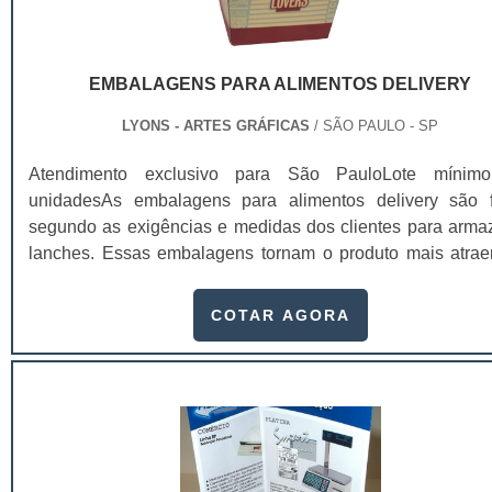
qualidade, aprovado pelo ISO 9001. Vale ressaltar que 
ser encomendados os blisters para medicamentos, nos 
são impressas as informações básicas do remédio e c
EMBALAGENS PARA ALIMENTOS DELIVERY
fabricante tenha interesse, existe a possibilida
encomendar a impressão de bulas personalizadas
LYONS - ARTES GRÁFICAS
/ SÃO PAULO - SP
medicamentos.
Atendimento exclusivo para São PauloLote mínim
unidadesAs embalagens para alimentos delivery são f
segundo as exigências e medidas dos clientes para arma
lanches. Essas embalagens tornam o produto mais atrae
confiável para os consumidores, não só por dar
sofisticação, mas também pela divulgação da sua emp
COTAR AGORA
mostrando o telefone e outros canais direto
comunicação.Com a embalagem personalizada, não
necessário investir em panfletos e cartões de divulgaç
emp.