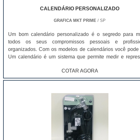
CALENDÁRIO PERSONALIZADO
GRAFICA MKT PRIME
/ SP
Um bom calendário personalizado é o segredo para m
todos os seus compromissos pessoais e profissi
organizados. Com os modelos de calendários você pode c
Um calendário é um sistema que permite medir e repres
graficamente o passar do tempo. Com origem etimológi
COTAR AGORA
vocábulo latino calendarium, o calendário recorre à di
temporária em unidades como anos, meses, semanas e d
conceito pode referir-se a este tipo de esquema e às lâ
que permitem a sua representação gráfica. Calendário t
se pode usar como sinônimo de almanaque, que é o regist
dias que compõem um ano com informação vinculada aos
feriados (festivos), às festas religiosas e à astronomi
calendário permite seguir uma ordem cronológica de ativi
e organizar uma agenda. Existem diversos tipos de calend
consoante a forma como for dividido o tempo. No 