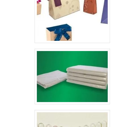
empresa fornecedora garante um processo de qualidad
atenda os mais rigorosos padrões neste tipo de insumo
larga experiência na produção de cartela com verniz blist
skin, asseguramos à nossos clientes algumas característic
nosso fluxo de trabalho uso de matérias primas de altí
qualidade.As cartelas também possuem uma padronizaç
cores e qualidade de impressão, aplicação de vern
qualidade certificada, maior durabilidade das cartelas
embalagem vacuum form, acabamento de precisã
atendimento diferenciado na apresentação de proposta
atendam as mais variadas necessidades do mercado..