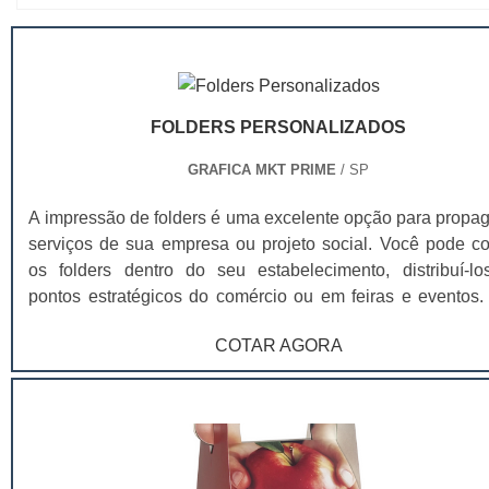
FOLDERS PERSONALIZADOS
GRAFICA MKT PRIME
/ SP
A impressão de folders é uma excelente opção para propag
serviços de sua empresa ou projeto social. Você pode co
os folders dentro do seu estabelecimento, distribuí-l
pontos estratégicos do comércio ou em feiras e eventos.
que o serviço seja bem-feito, você vai contar com profissi
COTAR AGORA
especializados em diagramação e comunicação visual, qu
coletar as informações essenciais de sua empresa e d
produto, para enquadrar dentro do folder. Veja, abaixo, a
dos tipos mais tradicionais para a impressão de folders
quais você pode solicitar: Impressão em uma dobra; Impr
em duas dobras; Impressão em três dobras em cha