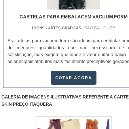
ocidental, o calendário mais usado é o calendário gregoria
CARTELAS PARA EMBALAGEM VACUUM FORM
LYONS - ARTES GRÁFICAS
/ SÃO PAULO - SP
As cartelas para vacuum form são ideais para embalar pro
de menores quantidades que não necessitam de m
sofisticação, mas exigem qualidade e valor unitário baixo.
os principais atributos mais facilmente perceptíveis gerado
design estão a praticidade, conveniência, facilidade de
conforto, segurança e proteção ao produto.A cartela possu
COTAR AGORA
versatilidade em linhas de papéis que garantem aos n
clientes o melhor custo/benefício para você produzir
materiais. As cartelas para embalagem vacuum for
GALERIA DE IMAGENS ILUSTRATIVAS REFERENTE A CART
utilizadas nos mais variados segmentos, seja na 
SKIN PREÇO ITAQUERA
de:Produtos
infantis;Cosméticos;Automotivos;Industriais;Encartelados;D
outros.Além da facilidade de negociação, produção e entre