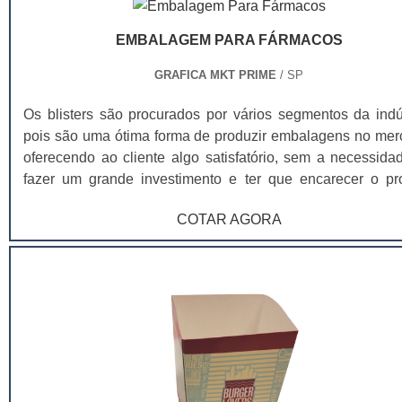
EMBALAGEM PARA FÁRMACOS
GRAFICA MKT PRIME
/ SP
Os blisters são procurados por vários segmentos da indús
pois são uma ótima forma de produzir embalagens no mer
oferecendo ao cliente algo satisfatório, sem a necessida
fazer um grande investimento e ter que encarecer o pr
final. Normalmente, a embalagem de blister é feita com ca
COTAR AGORA
base, plástico e é impressa com equipamentos de ú
geração, que garantem cor, brilho e nitidez para marca. Vej
abaixo algumas vantagens que sua empresa terá adquirin
blisters para embalagem: Produção feita em caráter de
emergência, entendendo a urgência do cliente; Facilida
pagamento para compras em atacado; Garantia de tro
caso de avarias detectadas (falhas de impressão, embal
danificadas e similares); Envio para todo o Brasil, de a
com a preferência do cliente; Garantia de um servi