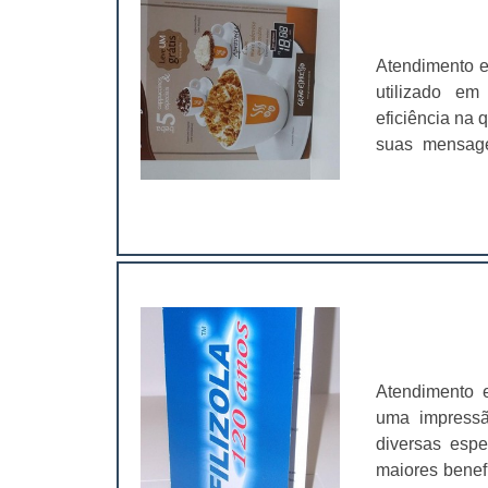
Atendimento e
utilizado em
eficiência na
suas mensage
geralmente ac
rápido e prec
para divulgar 
Atendimento 
uma impressão
diversas espe
maiores benef