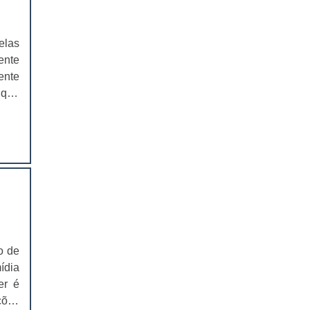
ica,
agem
EMBALAGENS PARA FERRAMENTAS
do à
elas
SOLAPAS PARA EMBALAGENS
r de
ente
e do
ente
SOLAPAS PREÇO
as o
 que
lex,
CARTELAS SKIN
terá
mo a
vará
CARTELAS SKIN PREÇO
CARTELAS BLISTER
IMPRESSÃO DE CATÁLOGOS
IMPRESSÃO DE CATÁLOGOS PREÇO
o de
IMPRESSÃO DE FOLDER
ídia
er é
IMPRESSÃO DE FOLDERS PREÇO
ções