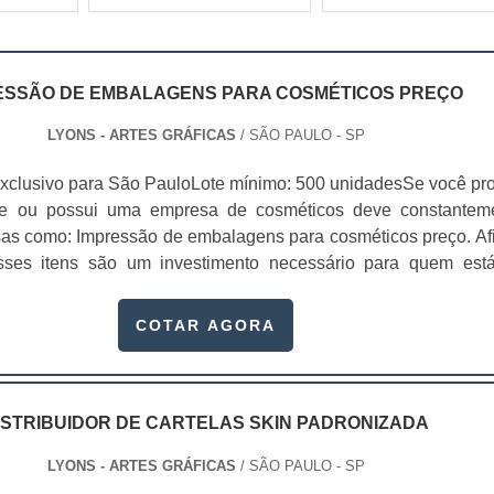
ESSÃO DE EMBALAGENS PARA COSMÉTICOS PREÇO
LYONS - ARTES GRÁFICAS
/ SÃO PAULO - SP
xclusivo para São PauloLote mínimo: 500 unidadesSe você pr
te ou possui uma empresa de cosméticos deve constantem
sas como: Impressão de embalagens para cosméticos preço. Afi
sses itens são um investimento necessário para quem est
que, o mercado de cosméticos tem sido extremamente competit
alagens deixaram de ser apenas um invólucro desses pr...
COTAR AGORA
ISTRIBUIDOR DE CARTELAS SKIN PADRONIZADA
LYONS - ARTES GRÁFICAS
/ SÃO PAULO - SP