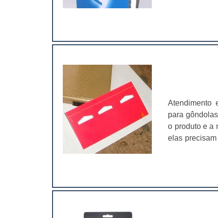
um único lugar; Ráp
detalhes do q
folder possui 
Atendimento 
para gôndolas
o produto e a 
elas precisam
é o principa
produto e a 
produto. As c
maior sofist
infantis;Util
outros. Uma 