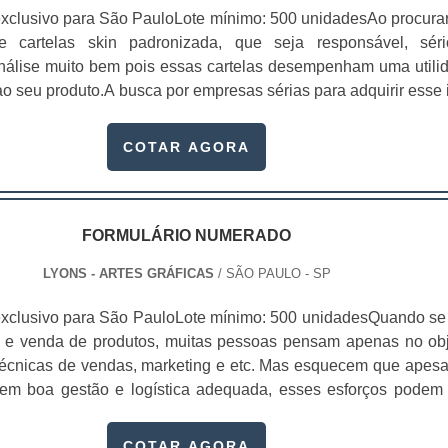
xclusivo para São PauloLote mínimo: 500 unidadesAo procura
 de cartelas skin padronizada, que seja responsável, sér
 análise muito bem pois essas cartelas desempenham uma utili
o seu produto.A busca por empresas sérias para adquirir esse 
, pois apenas organizações idôneas podem assegurar aos clie
 pontuais no fluxo de fabricação das cart...
COTAR AGORA
FORMULÁRIO NUMERADO
LYONS - ARTES GRÁFICAS
/ SÃO PAULO - SP
xclusivo para São PauloLote mínimo: 500 unidadesQuando se 
 e venda de produtos, muitas pessoas pensam apenas no obj
écnicas de vendas, marketing e etc. Mas esquecem que apesa
sem boa gestão e logística adequada, esses esforços podem
 Nesse quesito, o formulário numerado ganha um papel de dest
te, pois este item, pode promover diversos ben...
COTAR AGORA