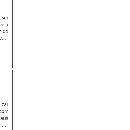
EMBALAGEM PARA SANDUICHE
NATURAL PREÇO
 ser
CAIXAS PARA EMBALAGENS DE
pela
COSMÉTICOS
o de
 vem
EMBALAGENS CAIXAS PARA
COSMÉTICOS
ria,
ação
CAIXAS PARA PRODUTOS DELIVERY
CAIXAS PARA PRODUTOS DELIVERY
PREÇO
COMPRAR CAIXAS PARA PRODUTOS
DELIVERY
VALOR DAS CAIXAS PARA PRODUTOS
izar
DELIVERY
 com
EMBALAGEM PLÁSTICA PARA
seus
FERRAMENTAS
s em