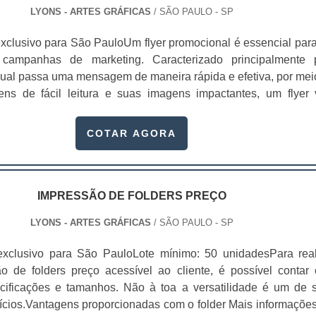
LYONS - ARTES GRÁFICAS
/ SÃO PAULO - SP
xclusivo para São PauloUm flyer promocional é essencial para
 campanhas de marketing. Caracterizado principalmente 
 qual passa uma mensagem de maneira rápida e efetiva, por mei
ns de fácil leitura e suas imagens impactantes, um flyer
ompanhado de um “slogan arrebatador”.O texto é, em sua maio
iso. O flyer tem se tornado uma ótima ferramenta de comunic
COTAR AGORA
serviços e captar n.
IMPRESSÃO DE FOLDERS PREÇO
LYONS - ARTES GRÁFICAS
/ SÃO PAULO - SP
exclusivo para São PauloLote mínimo: 50 unidadesPara real
 de folders preço acessível ao cliente, é possível contar
cificações e tamanhos. Não à toa a versatilidade é um de 
ícios.Vantagens proporcionadas com o folder Mais informaçõe