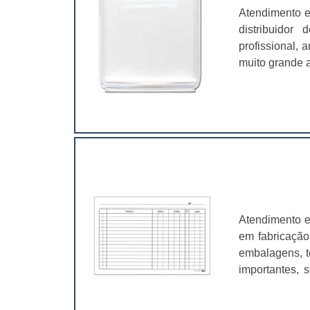
Atendimento e
distribuidor
profissional,
muito grande a
é fundamental
características
Atendimento e
em fabricação
embalagens, t
importantes, 
valer a pena.
muito abrangen