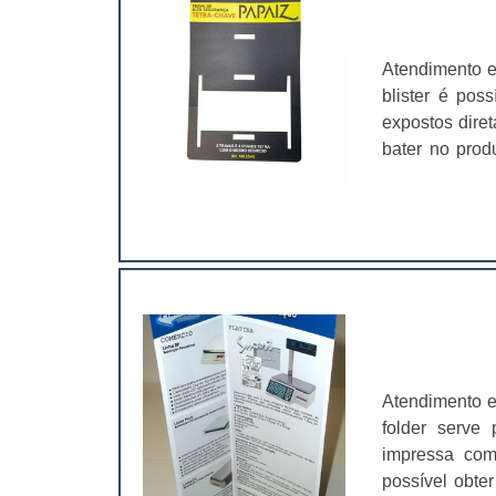
acaba prefer
estando incl
desta possuir
Atendimento e
valorização 
blister é pos
acordo com o
expostos dire
consumidor nã
bater no prod
cliente pode 
quer levar o
triplex, cou
nenhuma dificu
bolha..
no primeiro im
Atendimento e
folder serve
impressa com
possível obte