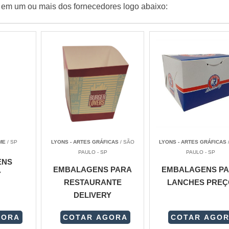
e em um ou mais dos fornecedores logo abaixo:
ME
/ SP
LYONS - ARTES GRÁFICAS
/ SÃO
LYONS - ARTES GRÁFICAS
PAULO - SP
PAULO - SP
ENS
EMBALAGENS PARA
EMBALAGENS P
Y
RESTAURANTE
LANCHES PREÇ
DELIVERY
GORA
COTAR AGORA
COTAR AGO