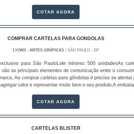
ido impacto ante ao consumidor; Diversos tamanhos; Mais
ue os outros métodos de divulgação; Entre outros.A impressã
COTAR AGORA
alguns diferenciais, principalm.
COMPRAR CARTELAS PARA GONDOLAS
LYONS - ARTES GRÁFICAS
/ SÃO PAULO - SP
exclusivo para São PauloLote mínimo: 500 unidadesAs cart
 são as principais elementos de comunicação entre o consumi
marca. Ao comprar cartelas para gôndolas é preciso se atentar 
 agregar valor e representar muito bem o seu produto.A embal
l elemento de conexão e de comunicação entre o consumido
marca. É um dos principais fatores que impulsionam a vend
COTAR AGORA
artelas para gôndolas são utilizadas em produtos que requerem
icação na embalagem, como:Cosméticos;Higiene pessoal;Prod
idades domésticas;Pet shop;Componentes eletrônicos;Encartelad
pesquisa mostrou que entre produtos semelhantes, o consum
CARTELAS BLISTER