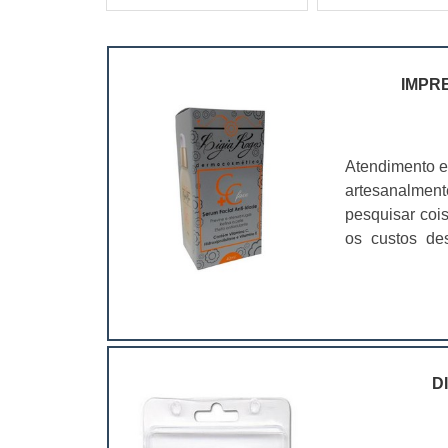
IMPR
Atendimento e
artesanalmen
pesquisar coi
os custos de
ramo. Até por
assim, as emb
D