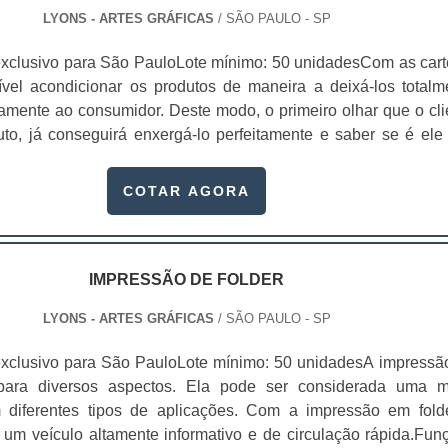
indo o que possui a embalagem mais atraente, bela e prát
LYONS - ARTES GRÁFICAS
/ SÃO PAULO - SP
usive disposto a experimentar uma marca nova se a embal
 tais características, já que isso está diretamente relaciona
xclusivo para São PauloLote mínimo: 50 unidadesCom as cart
da auto-estima do consumidor.Se a embalagem não estive
sível acondicionar os produtos de maneira a deixá-los totalm
 produto, não chamar a atenção de quem o compra, a chanc
tamente ao consumidor. Deste modo, o primeiro olhar que o cli
o perceber o produto é maior. Ao comprar cartelas para gôndol
uto, já conseguirá enxergá-lo perfeitamente e saber se é ele
observar que os produtos podem ser produzidas com papel, dup
u não.Com um produto exposto desta forma, o cliente não 
chê e pode ser produzido em diversas gramaturas, assim co
ldade para entender se é dele mesmo que precisa. E se for, le
COTAR AGORA
pulso, principalmente .
IMPRESSÃO DE FOLDER
LYONS - ARTES GRÁFICAS
/ SÃO PAULO - SP
xclusivo para São PauloLote mínimo: 50 unidadesA impressã
 para diversos aspectos. Ela pode ser considerada uma m
 diferentes tipos de aplicações. Com a impressão em fold
r um veículo altamente informativo e de circulação rápida.Fun