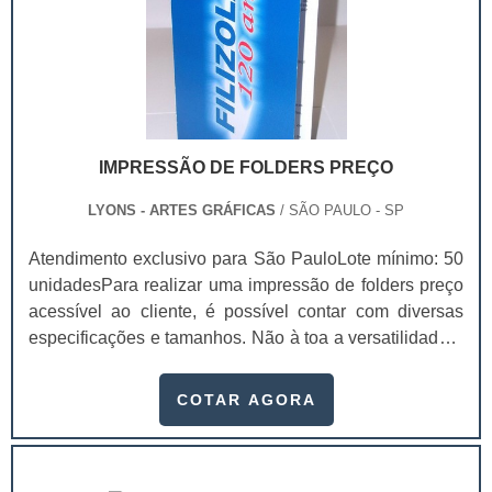
IMPRESSÃO DE FOLDERS PREÇO
LYONS - ARTES GRÁFICAS
/ SÃO PAULO - SP
Atendimento exclusivo para São PauloLote mínimo: 50
unidadesPara realizar uma impressão de folders preço
acessível ao cliente, é possível contar com diversas
especificações e tamanhos. Não à toa a versatilidade é
um de seus maiores benefícios.Vantagens
proporcionadas com o folder Mais informações em um
COTAR AGORA
único lugar; Rápido impacto ante ao consumidor;
Diversos tamanhos; Mais detalhes do que os outros
métodos de divulgação; Entre outros.A impressão de