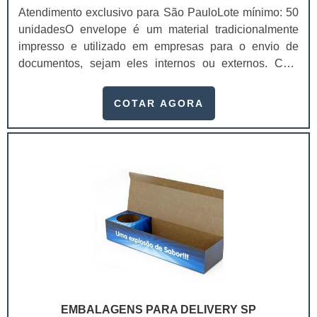
Atendimento exclusivo para São PauloLote mínimo: 50
unidadesO envelope é um material tradicionalmente
impresso e utilizado em empresas para o envio de
documentos, sejam eles internos ou externos. Com
gráfica de envelopes é possível preservar estes
documentos de modo que eles não sejam danificados
COTAR AGORA
durante o percurso.Produto garante ótima
resistênciaDependendo do material que os envelopes
forem feitos, é possível sequer danificá-los durante o
transporte. Tudo vai de acordo com:O tamanho do
documento que vai dentro dele; A finalidade da
empresa em contar com envelopes; O tamanho do
percurso de origem do envelope e destino; O método
com o qual este envelope será transportado (motoboy,
correio, em mãos, entre outros). Antes de contratar uma
empresa que confecciona envelopes, é necessário
atentar-se a finalidade dos mesmos. Se é interessante
manter na empresa envelopes de diferentes tipos e
EMBALAGENS PARA DELIVERY SP