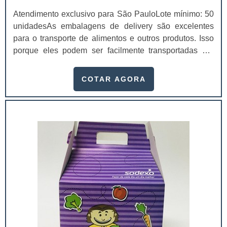
Atendimento exclusivo para São PauloLote mínimo: 50
unidadesAs embalagens de delivery são excelentes
para o transporte de alimentos e outros produtos. Isso
porque eles podem ser facilmente transportadas por
motoboys e entregadores, entregando os seus produtos
de forma ágil e rápida. Existem diversas caixas e
COTAR AGORA
pacotes personalizados, dependendo da sua
qualidade, pesquise o preço da caixa para delivery e
veja qual é a mais acessível para c...