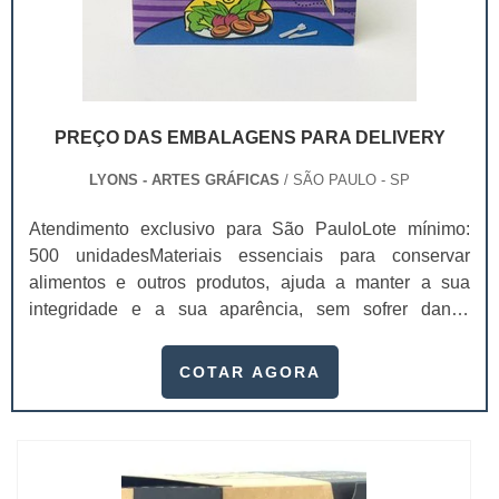
PREÇO DAS EMBALAGENS PARA DELIVERY
LYONS - ARTES GRÁFICAS
/ SÃO PAULO - SP
Atendimento exclusivo para São PauloLote mínimo:
500 unidadesMateriais essenciais para conservar
alimentos e outros produtos, ajuda a manter a sua
integridade e a sua aparência, sem sofrer danos
durante o transporte e chegando de forma perfeita para
os clientes. Dependendo da qualidade da proteção, o
COTAR AGORA
preço das embalagens para delivery pode mudar.Elas
são usadas por vários setores, como alimentício,
industrial, farmacêutico e cosmético. ...