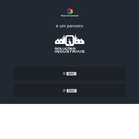
é um parceiro
W3C
W3C