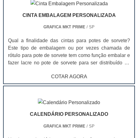
folder possui alguns diferenciais, principalm.
CINTA EMBALAGEM PERSONALIZADA
GRAFICA MKT PRIME
/ SP
Qual a finalidade das cintas para potes de sorvete?
Este tipo de embalagem ou por vezes chamada de
rótulo para pote de sorvete tem como função embalar e
fazer lacre no pote de sorvete para ser distribuído no
ponto de venda. As cintas, além de terem uma
COTAR AGORA
capacidade criativa grande, afinal toda a extensão da
cinta pode ser aproveitada para arte e informação,
também são a melhor opção para a identificação do
produto. Ao contrário da técnica In Mold Label, que faz
a impressão direto no pote, as cintas proporcionam
CALENDÁRIO PERSONALIZADO
qualidade visual muito superior, são produzidas em
impressão offset e por isso entregam sensação visual
GRAFICA MKT PRIME
/ SP
muito mais nítida e atraente. As cintas são feitas em
papel e por isso o seu armazenamento é mais fácil,