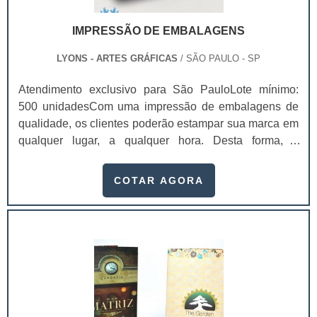
IMPRESSÃO DE EMBALAGENS
LYONS - ARTES GRÁFICAS
/ SÃO PAULO - SP
Atendimento exclusivo para São PauloLote mínimo:
500 unidadesCom uma impressão de embalagens de
qualidade, os clientes poderão estampar sua marca em
qualquer lugar, a qualquer hora. Desta forma, é
possível, inclusive, atrair mais olhares e prospectar
possíveis clientes, fazendo com que as vendas do
COTAR AGORA
produto/serviço alavanquem. No entanto, ter
conhecimento sobre os diversos tipos de impressão
existentes é algo importantes antes de investir no
serviço.Saber das diferenças entre os métodos de
impressão e de suas limitações é algo essencial para
poder alcançar resultados que supram as
expectativas. Tipos de impressão de embalagem
existentesOffset - mais utilizado na área