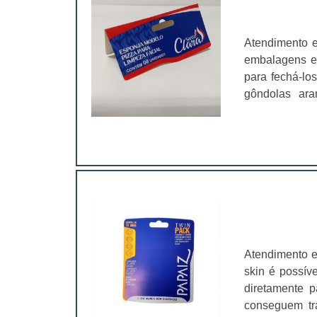
Atendimento e
embalagens em
para fechá-lo
gôndolas ara
Saquinhos de bala; Bijuterias; Acessórios para casa;
ainda são imp
solapas possu
Atendimento e
skin é possív
diretamente p
conseguem tr