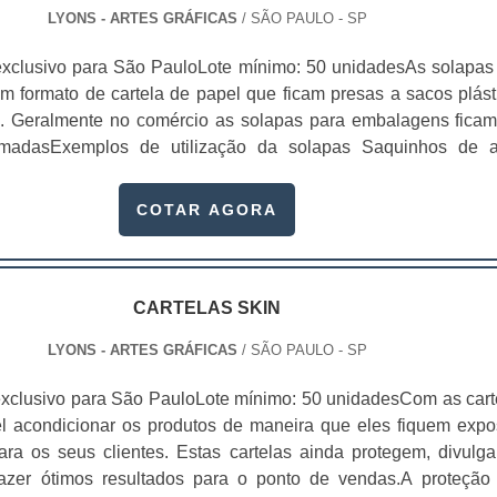
LYONS - ARTES GRÁFICAS
/ SÃO PAULO - SP
xclusivo para São PauloLote mínimo: 50 unidadesAs solapas
 formato de cartela de papel que ficam presas a sacos plást
s. Geralmente no comércio as solapas para embalagens fica
madasExemplos de utilização da solapas Saquinhos de a
 Entre outros. As solapas
ressas de maneira exclusiva e personalizada. Geralmente e
COTAR AGORA
em informações acerca do produto, s.
CARTELAS SKIN
LYONS - ARTES GRÁFICAS
/ SÃO PAULO - SP
xclusivo para São PauloLote mínimo: 50 unidadesCom as cart
el acondicionar os produtos de maneira que eles fiquem expo
ara os seus clientes. Estas cartelas ainda protegem, divulg
azer ótimos resultados para o ponto de vendas.A proteção