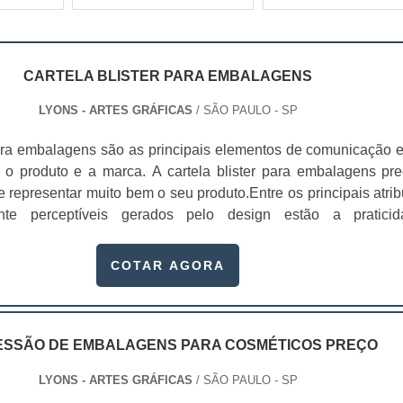
CARTELA BLISTER PARA EMBALAGENS
LYONS - ARTES GRÁFICAS
/ SÃO PAULO - SP
ara embalagens são as principais elementos de comunicação e
 o produto e a marca. A cartela blister para embalagens pre
e representar muito bem o seu produto.Entre os principais atrib
nte perceptíveis gerados pelo design estão a praticid
 facilidade de uso, conforto, segurança e proteção ao produto
ers para embalagens são utilizadas em pro...
COTAR AGORA
ESSÃO DE EMBALAGENS PARA COSMÉTICOS PREÇO
LYONS - ARTES GRÁFICAS
/ SÃO PAULO - SP