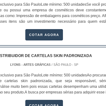
xclusivo para São PauloLote mínimo: 500 unidadesSe você pr
te ou possui uma empresa de cosméticos deve constantem
sas como: Impressão de embalagens para cosméticos preço. Afi
sses itens são um investimento necessário para quem est
que, o mercado de cosméticos tem sido extremamente competit
alagens deixaram de ser apenas um invólucro desses pr...
COTAR AGORA
ISTRIBUIDOR DE CARTELAS SKIN PADRONIZADA
LYONS - ARTES GRÁFICAS
/ SÃO PAULO - SP
xclusivo para São PauloLote mínimo: 500 unidadesAo procura
 de cartelas skin padronizada, que seja responsável, sér
 análise muito bem pois essas cartelas desempenham uma utili
o seu produto.A busca por empresas sérias para adquirir esse 
, pois apenas organizações idôneas podem assegurar aos clie
 pontuais no fluxo de fabricação das cart...
COTAR AGORA