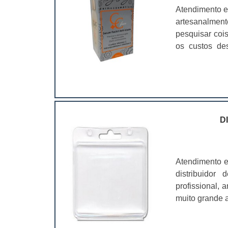
Atendimento e
artesanalmen
pesquisar coi
os custos de
ramo. Até por
assim, as emb
D
Atendimento e
distribuidor
profissional,
muito grande a
é fundamental
características