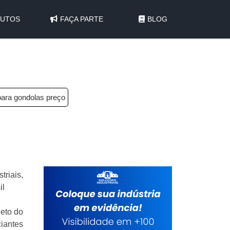
UTOS
FAÇA PARTE
BLOG
para gondolas preço
riais,
il
leto do
iantes