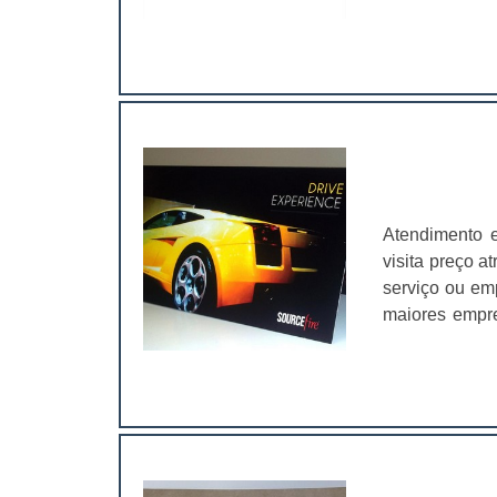
produtos é re
física por cal
de fusão. Por 
Atendimento 
visita preço a
serviço ou em
maiores empr
contar com u
networking (c
qual for o se