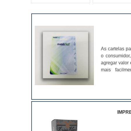
As cartelas p
o consumidor,
agregar valor 
mais facilme
conveniência,
cartelas blist
IMPR