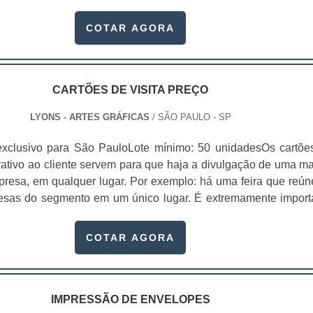
alizada por meio de um filme plástico que ocorre com uma re
or, na qual o papel resinado da cartela e este plástico fazem um
COTAR AGORA
meio desta fusão é que.
CARTÕES DE VISITA PREÇO
LYONS - ARTES GRÁFICAS
/ SÃO PAULO - SP
exclusivo para São PauloLote mínimo: 50 unidadesOs cartõe
trativo ao cliente servem para que haja a divulgação de uma ma
presa, em qualquer lugar. Por exemplo: há uma feira que reún
esas do segmento em um único lugar. É extremamente import
m cartão de visita para que se faça contatos.Atualment
riar uma rede de contatos profissionais) é tudo. Dependend
COTAR AGORA
gmento, o responsável pode conseg.
IMPRESSÃO DE ENVELOPES