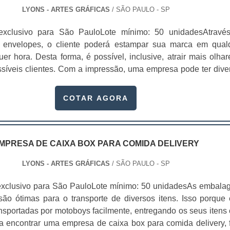
LYONS - ARTES GRÁFICAS
/ SÃO PAULO - SP
exclusivo para São PauloLote mínimo: 50 unidadesAtravé
 envelopes, o cliente poderá estampar sua marca em qual
uer hora. Desta forma, é possível, inclusive, atrair mais olhar
ssíveis clientes. Com a impressão, uma empresa pode ter dive
efícios proporcionados pelo serviço Fidelizar a marca; Impor 
os materiais de
COTAR AGORA
izar envelopes para.
MPRESA DE CAIXA BOX PARA COMIDA DELIVERY
LYONS - ARTES GRÁFICAS
/ SÃO PAULO - SP
exclusivo para São PauloLote mínimo: 50 unidadesAs embala
são ótimas para o transporte de diversos itens. Isso porque 
nsportadas por motoboys facilmente, entregando os seus itens
ra encontrar uma empresa de caixa box para comida delivery, 