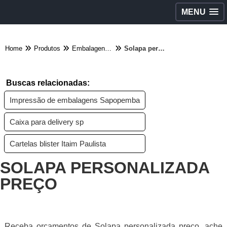
MENU
Home
Produtos
Embalagens diversas - Categoria
Solapa personalizada preço
Buscas relacionadas:
Impressão de embalagens Sapopemba
Caixa para delivery sp
Cartelas blister Itaim Paulista
SOLAPA PERSONALIZADA
PREÇO
Receba orçamentos de Solapa personalizada preço, ache