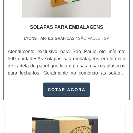
SOLAPAS PARA EMBALAGENS
LYONS - ARTES GRÁFICAS
/ SÃO PAULO - SP
Atendimento exclusivo para São PauloLote mínimo:
500 unidadesAs solapas são embalagens em formato
de cartela de papel que ficam presas a sacos plásticos
para fechá-los. Geralmente no comércio as solapas
para embalagens ficam em gôndolas
aramadasExemplos de utilização da solapasSaquinhos
COTAR AGORA
de alho; Saquinhos de bala; Bijuterias;Acessórios para
casa;Entre outros. As solapas ainda são impressas de
maneira exclusiva e personalizada. Geralment...