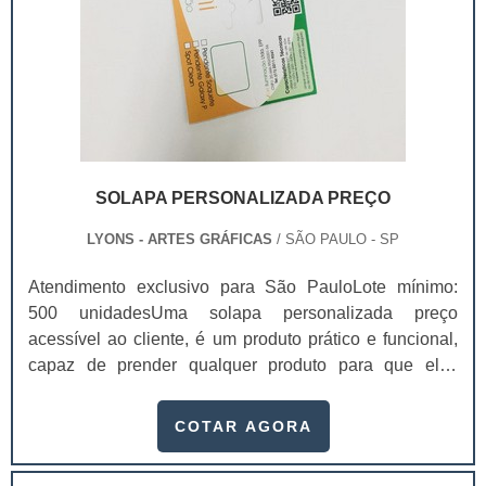
SOLAPA PERSONALIZADA PREÇO
LYONS - ARTES GRÁFICAS
/ SÃO PAULO - SP
Atendimento exclusivo para São PauloLote mínimo:
500 unidadesUma solapa personalizada preço
acessível ao cliente, é um produto prático e funcional,
capaz de prender qualquer produto para que eles
fiquem melhor expostos em gôndolas nos
supermercados, por exemplo.Conhecidas também
COTAR AGORA
como “cartelas”, as solapas possuem diversas
finalidades, principalmente a de causar a primeira