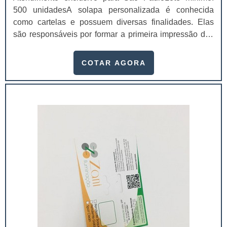
500 unidadesA solapa personalizada é conhecida
como cartelas e possuem diversas finalidades. Elas
são responsáveis por formar a primeira impressão dos
clientes, logo, ao investir em solapas de qualidade é
possível aumentar as possibilidades de venda, visto
COTAR AGORA
que os valores da marca estarão presentes naquele
material. Contar com uma solapa é ainda melhor,
porque ela possui a identidade da em...