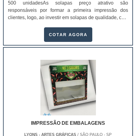
500 unidadesAs solapas preço atrativo são
responsáveis por formar a primeira impressão dos
clientes, logo, ao investir em solapas de qualidade, com
uma empresa de confiança, é possível aumentar,
inclusive, as possibilidades de venda, visto que os
COTAR AGORA
valores da marca estarão presentes naquele
material. Com as solapas, conhecidas também como
cartelas, é possível que os consumidores identifiquem
melhor os produtos, se atraiam mais e, como benefício
para a empresa, as vendas podem ser alavancadas.As
solapas são extremamente práticas e funcionais para
prender qualquer produto e deixá-los em uma melhor
exposição em gôndolas, por exemplo. O acabamento
das solapas para embalagem é perfeito e detalhado, de
modo que se encaixe perfeitamente bem no que o
cliente precisa. Elemento é presente em diversos
objetosA versatilidade é um dos principais benefícios
IMPRESSÃO DE EMBALAGENS
das solapas, uma vez que elas podem ser utilizadas
com os seguintes itens:Saquinhos de alho; Saquinhos
LYONS - ARTES GRÁFICAS
/ SÃO PAULO - SP