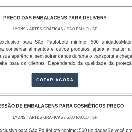
PREÇO DAS EMBALAGENS PARA DELIVERY
LYONS - ARTES GRÁFICAS
/ SÃO PAULO - SP
exclusivo para São PauloLote mínimo: 500 unidadesMater
ra conservar alimentos e outros produtos, ajuda a manter a
a sua aparência, sem sofrer danos durante o transporte e cheg
eita para os clientes. Dependendo da qualidade da proteçã
balagens para delivery pode mudar.Elas são usadas por vá
limentício, industrial, farmacêutico e cosmético. ...
COTAR AGORA
ESSÃO DE EMBALAGENS PARA COSMÉTICOS PREÇO
LYONS - ARTES GRÁFICAS
/ SÃO PAULO - SP
xclusivo para São PauloLote mínimo: 500 unidadesSe você pr