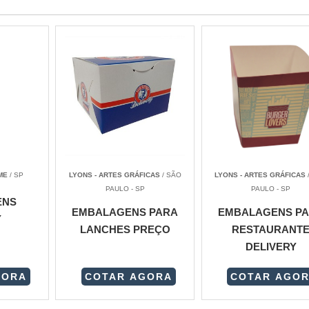
ME
/ SP
LYONS - ARTES GRÁFICAS
/ SÃO
LYONS - ARTES GRÁFICAS
PAULO - SP
PAULO - SP
ENS
EMBALAGENS PARA
EMBALAGENS P
Y
LANCHES PREÇO
RESTAURANT
DELIVERY
GORA
COTAR AGORA
COTAR AGO