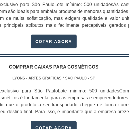
exclusivo para São PauloLote mínimo: 500 unidadesAs cart
orm são ideais para embalar produtos de menores quantidades
m de muita sofisticação, mas exigem qualidade e valor unit
s principais atributos mais facilmente perceptíveis gerados 
 praticidade, conveniência, facilidade de uso, conforto, segur
 produto.A cartela possui uma versatilidade em linhas de pa
COTAR AGORA
aos nossos clientes o melhor custo/benefício para você prod
s. Ao comprar cartelas para vacuum form os cliente podem util
 mais variados segmentos, seja na li
os;Automotivos;Produtos infantis;Industriais;Cosméticos;De
COMPRAR CAIXAS PARA COSMÉTICOS
da facilidade de negociação, produção e entrega, a emp
LYONS - ARTES GRÁFICAS
/ SÃO PAULO - SP
garante um processo de qualidade que atenda os mais rigor
 tipo de insumo. Com larga experiência na produção de cartela
exclusivo para São PauloLote mínimo: 500 unidadesCom
 ou skin, asseguramos à nossos clientes algumas característica
osméticos é fundamental para as empresas e empreendedores
e trabalho uso de matérias primas de altíssima qualidade.Com
ir que o produto a ser transportado chegue de forma corre
 vacuum form garante uma padronização de cores e qualidad
eu destino final. Para isso, é importante que a empresa preze
icação de verniz de qualidade certificada, maior durabilidade
zidas com materiais de qualidade, nesse caso, o cuidado c
 embalagem vacuum form, acabamento de precisão, e atendim
 embalar os cosméticos deve ser tão minucioso quanto o prepar
COTAR AGORA
 na apresentação de propostas que atendam as mais vari