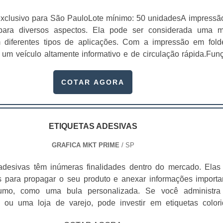
xclusivo para São PauloLote mínimo: 50 unidadesA impressã
 para diversos aspectos. Ela pode ser considerada uma m
 diferentes tipos de aplicações. Com a impressão em fold
r um veículo altamente informativo e de circulação rápida.Fun
lo folder Apresentar uma empresa; Apresentar uma marca; Divu
rviço ou produto específico; Entre
COTAR AGORA
r dá para incluir orientações e até .
ETIQUETAS ADESIVAS
GRAFICA MKT PRIME
/ SP
adesivas têm inúmeras finalidades dentro do mercado. Elas
 para propagar o seu produto e anexar informações importa
umo, como uma bula personalizada. Se você administr
 ou uma loja de varejo, pode investir em etiquetas colori
izar adequadamente sua loja e o estoque, ou etiquetas bran