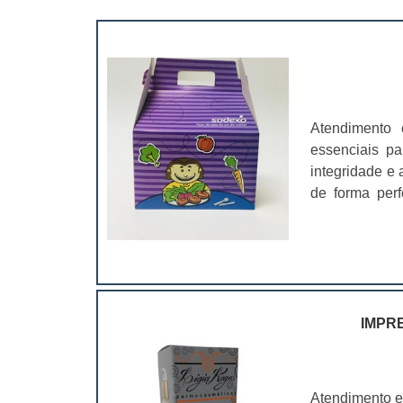
Atendimento 
essenciais pa
integridade e 
de forma perf
preço das em
setores, como a
IMPR
Atendimento e