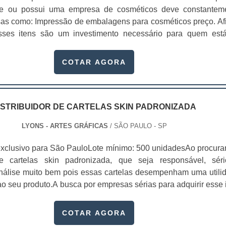
te ou possui uma empresa de cosméticos deve constantem
sas como: Impressão de embalagens para cosméticos preço. Afi
sses itens são um investimento necessário para quem est
que, o mercado de cosméticos tem sido extremamente competit
alagens deixaram de ser apenas um invólucro desses pr...
COTAR AGORA
ISTRIBUIDOR DE CARTELAS SKIN PADRONIZADA
LYONS - ARTES GRÁFICAS
/ SÃO PAULO - SP
xclusivo para São PauloLote mínimo: 500 unidadesAo procura
 de cartelas skin padronizada, que seja responsável, sér
 análise muito bem pois essas cartelas desempenham uma utili
o seu produto.A busca por empresas sérias para adquirir esse 
, pois apenas organizações idôneas podem assegurar aos clie
 pontuais no fluxo de fabricação das cart...
COTAR AGORA