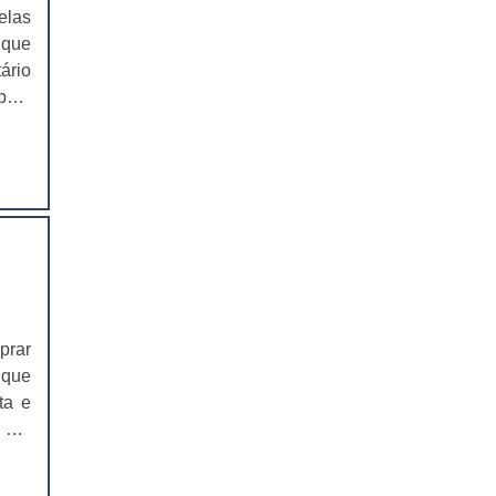
elas
EMBALAGENS PARA FERRAMENTAS
 que
ário
SOLAPAS PARA EMBALAGENS
pelo
ança
SOLAPAS PREÇO
péis
CARTELAS SKIN
uzir
izar
CARTELAS SKIN PREÇO
nha
ntre
CARTELAS BLISTER
resa
osos
IMPRESSÃO DE CATÁLOGOS
 com
prar
IMPRESSÃO DE CATÁLOGOS PREÇO
s em
 que
prar
ta e
IMPRESSÃO DE FOLDER
e de
 por
 das
IMPRESSÃO DE FOLDERS PREÇO
om a
ento
o do
adas