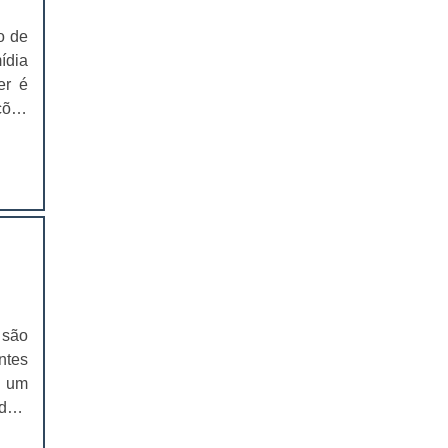
EMBALAGEM PARA SANDUICHE
NATURAL PREÇO
o de
ídia
CAIXAS PARA EMBALAGENS DE
er é
COSMÉTICOS
ções
lgar
EMBALAGENS CAIXAS PARA
COSMÉTICOS
CAIXAS PARA PRODUTOS DELIVERY
CAIXAS PARA PRODUTOS DELIVERY
PREÇO
COMPRAR CAIXAS PARA PRODUTOS
DELIVERY
 são
VALOR DAS CAIXAS PARA PRODUTOS
ntes
DELIVERY
a um
EMBALAGEM PLÁSTICA PARA
das,
FERRAMENTAS
cas,