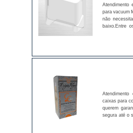
Atendimento 
para vacuum f
não necessita
baixo.Entre o
design estão a
e proteção ao
que garantem 
seus materiai
elas nos
de:Encartelad
outros.Além 
fornecedora 
padrões neste
Atendimento 
verniz blister
caixas para c
nosso fluxo d
querem garant
cartelas para
segura até o s
impressão, apl
caixas produ
cartelas para
caixa que irá
diferenciado