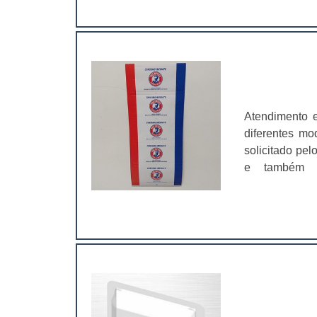
para anexar pr
de impressão 
você poderá a
para a organ
etiquetas em 
Atendimento e
diferentes mo
solicitado pel
e também a 
comercializadas Embalagens; Rótulos;
entanto, com 
estas etiqueta