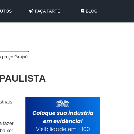
UTOS
FAÇA PARTE
BLOG
s preço Grajaú
PAULISTA
triais,
a fazer
baixo: