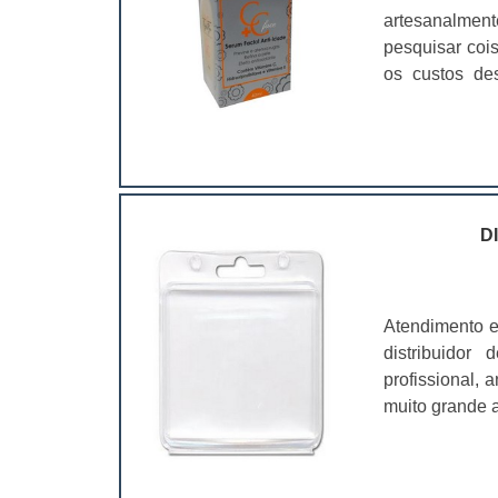
artesanalmen
pesquisar coi
os custos de
ramo. Até por
assim, as emb
D
Atendimento e
distribuidor
profissional,
muito grande a
é fundamental
características