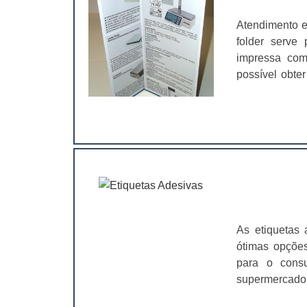
Atendimento e
folder serve
impressa com
possível obte
realizadas pe
uma pessoa ou evento; Divulgar um se
outros.No folde
As etiquetas 
ótimas opções
para o cons
supermercado
visando organ