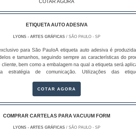
COTAR AGORA
eços ou informações especiais .Vale ressaltar que todo o proc
das etiquetas adesivas será feito com maquinários modernos, 
dquiri-las em rolos por metragem para facilitar o manuseio, 
ização de lojas, seja para produção de produtos que util
ETIQUETA AUTO ADESIVA
suas embalagens.
LYONS - ARTES GRÁFICAS
/ SÃO PAULO - SP
xclusivo para São PauloA etiqueta auto adesiva é produzid
delos e tamanhos, seguindo sempre as características do pro
o cliente, bem como a embalagem na qual a etiqueta será aplic
estratégia de comunicação. Utilizações das etiqu
 Precificação de produtos; Entre outros.No
o passar do tempo, essa função foi ampliada e passou a util
COTAR AGORA
s para serviços de identificação,.
COMPRAR CARTELAS PARA VACUUM FORM
LYONS - ARTES GRÁFICAS
/ SÃO PAULO - SP