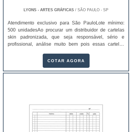
LYONS - ARTES GRÁFICAS
/ SÃO PAULO - SP
Atendimento exclusivo para São PauloLote mínimo:
500 unidadesAo procurar um distribuidor de cartelas
skin padronizada, que seja responsável, sério e
profissional, análise muito bem pois essas cartelas
desempenham uma utilidade muito grande ao seu
produto.A busca por empresas sérias para adquirir esse
COTAR AGORA
item é fundamental, pois apenas organizações idôneas
podem assegurar aos clientes características pontuais
no fluxo de fabricação das cart...