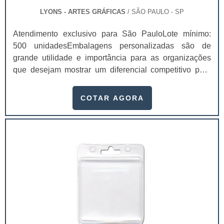
LYONS - ARTES GRÁFICAS
/ SÃO PAULO - SP
Atendimento exclusivo para São PauloLote mínimo:
500 unidadesEmbalagens personalizadas são de
grande utilidade e importância para as organizações
que desejam mostrar um diferencial competitivo para
seus clientes. Até porque, é um dos principais
elementos de comunicação entre o consumidor, produto
COTAR AGORA
e marca. Muitas empresas aproveitam a embalagem em
formato de cartucho para estimular seu público a
comprar. Afinal, esse item permite muitas
customizações que enaltecem uma boa identidade
visual para a marca.Isso ocorre com o cartucho
personalizado para produtos, pois através deles é
possível criar invólucros ideais para agregar valor ao
seu produto. Estes valores podem ser emocionais, mas
geram reflexos práticos bastante objetivos
como: Percepção de