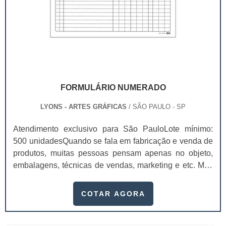
FORMULÁRIO NUMERADO
LYONS - ARTES GRÁFICAS
/ SÃO PAULO - SP
Atendimento exclusivo para São PauloLote mínimo:
500 unidadesQuando se fala em fabricação e venda de
produtos, muitas pessoas pensam apenas no objeto,
embalagens, técnicas de vendas, marketing e etc. Mas
esquecem que apesar de importantes, sem boa gestão
e logística adequada, esses esforços podem não valer
COTAR AGORA
a pena. Nesse quesito, o formulário numerado ganha
um papel de destaque muito abrangente, pois este item,
pode promover diversos ben...