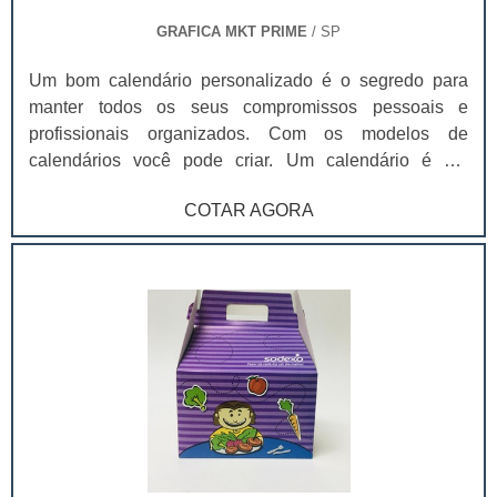
GRAFICA MKT PRIME
/ SP
Um bom calendário personalizado é o segredo para
manter todos os seus compromissos pessoais e
profissionais organizados. Com os modelos de
calendários você pode criar. Um calendário é um
sistema que permite medir e representar graficamente o
COTAR AGORA
passar do tempo. Com origem etimológica no vocábulo
latino calendarium, o calendário recorre à divisão
temporária em unidades como anos, meses, semanas e
dias.O conceito pode referir-se a este tipo de esquema
e às lâminas que permitem a sua representação gráfica.
Calendário também se pode usar como sinônimo de
almanaque, que é o registo dos dias que compõem um
ano com informação vinculada aos dias feriados
(festivos), às festas religiosas e à astronomia. Um
calendário permite seguir uma ordem cronológica de
atividades e organizar uma agenda. Existem diversos