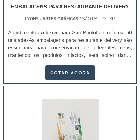
tipos de calendários consoante a forma como for
EMBALAGENS PARA RESTAURANTE DELIVERY
dividido o tempo. No mundo ocidental, o calendário
mais usado é o calendário gregoriano.
LYONS - ARTES GRÁFICAS
/ SÃO PAULO - SP
Atendimento exclusivo para São PauloLote mínimo: 50
unidadesAs embalagens para restaurante delivery são
essenciais para conservação de diferentes itens,
mantendo os produtos intactos, sem sofrer danos
durante o transporte e chegando de forma perfeita na
casa dos clientes.Elas são excelentes para o transporte
COTAR AGORA
por motos, isso porque elas podem ser transportadas
por entregadores com agilidade e rapidez. Para
encontrar uma embalagem para delivery, faça uma
pesquisa e encontre aquela que tem o melhor
atendimento e qualidade.Pontos positivos das
embalagens deliveryUm dos principais benefícios na
compra das embalagens para restaurante é a
divulgação gratuita da empresa. Na embalagem
personalizada será possível divulgar o site, telefone e