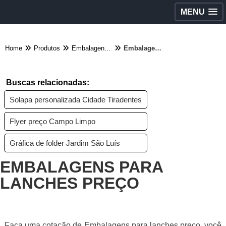
MENU
Home
Produtos
Embalagens diversas - Categoria
Embalagens para lanches preço
Buscas relacionadas:
Solapa personalizada Cidade Tiradentes
Flyer preço Campo Limpo
Gráfica de folder Jardim São Luís
EMBALAGENS PARA
LANCHES PREÇO
Faça uma cotação de Embalagens para lanches preço, você