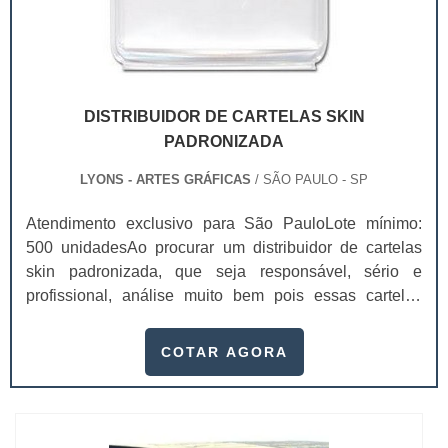
DISTRIBUIDOR DE CARTELAS SKIN
PADRONIZADA
LYONS - ARTES GRÁFICAS
/ SÃO PAULO - SP
Atendimento exclusivo para São PauloLote mínimo:
500 unidadesAo procurar um distribuidor de cartelas
skin padronizada, que seja responsável, sério e
profissional, análise muito bem pois essas cartelas
desempenham uma utilidade muito grande ao seu
produto.A busca por empresas sérias para adquirir esse
COTAR AGORA
item é fundamental, pois apenas organizações idôneas
podem assegurar aos clientes características pontuais
no fluxo de fabricação das cart...