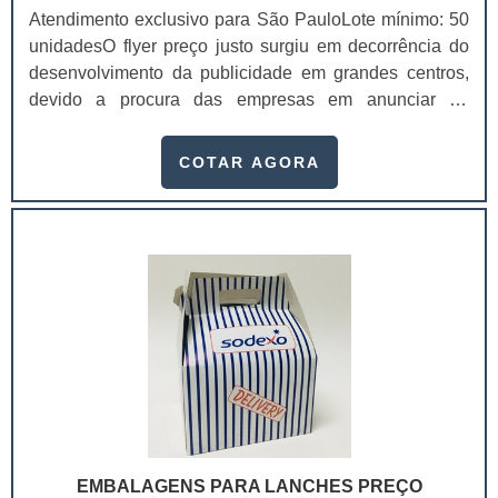
Atendimento exclusivo para São PauloLote mínimo: 50
unidadesO flyer preço justo surgiu em decorrência do
desenvolvimento da publicidade em grandes centros,
devido a procura das empresas em anunciar de
maneira rápida e ágil seus produtos e serviços.De certo
modo, o flyer é uma evolução dos panfletos simples -
COTAR AGORA
aqueles criados a partir da invenção da imprensa.
Características dos flyers em questão Impressos em
uma grande quantidade; Impressos em papéis de maior
gramatura; Possuem um trabalho estét.
EMBALAGENS PARA LANCHES PREÇO