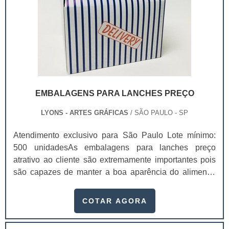
EMBALAGENS PARA LANCHES PREÇO
LYONS - ARTES GRÁFICAS
/ SÃO PAULO - SP
Atendimento exclusivo para São Paulo Lote mínimo:
500 unidadesAs embalagens para lanches preço
atrativo ao cliente são extremamente importantes pois
são capazes de manter a boa aparência do alimento,
fazendo assim com que ele não chegue a desmontar.As
empresas que trabalham com delivery, fazer uso de
COTAR AGORA
embalagens para lanche preço é algo primordial, pois o
produto chegará intacto nas mãos do consumidor e