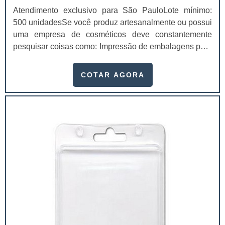
Atendimento exclusivo para São PauloLote mínimo:
500 unidadesSe você produz artesanalmente ou possui
uma empresa de cosméticos deve constantemente
pesquisar coisas como: Impressão de embalagens para
cosméticos preço. Afinal, os custos desses itens são
um investimento necessário para quem está no
COTAR AGORA
ramo. Até porque, o mercado de cosméticos tem sido
extremamente competitivo, assim, as embalagens
deixaram de ser apenas um invólucro desses pr...