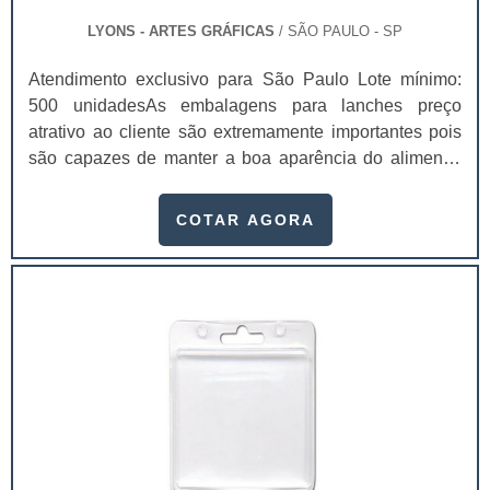
LYONS - ARTES GRÁFICAS
/ SÃO PAULO - SP
Atendimento exclusivo para São Paulo Lote mínimo:
500 unidadesAs embalagens para lanches preço
atrativo ao cliente são extremamente importantes pois
são capazes de manter a boa aparência do alimento,
fazendo assim com que ele não chegue a desmontar.As
empresas que trabalham com delivery, fazer uso de
COTAR AGORA
embalagens para lanche preço é algo primordial, pois o
produto chegará intacto nas mãos do consumidor e
conservará a sua aparência. Além disso, a embalagem
também pode oferecer uma maior proteção para o
produto, porque com o seu uso eles não ficam expostos
a nenhum elemento externo que podem vir a
contaminá-los. Nesta ocasião, contar com uma
empresa experiente e que desenvolve as embalagens
de acordo com o tamanho do produto, é essencial. Uma
outra vantagem que as embalagens trazem tem relação