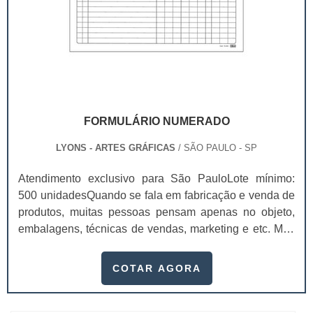
FORMULÁRIO NUMERADO
LYONS - ARTES GRÁFICAS
/ SÃO PAULO - SP
Atendimento exclusivo para São PauloLote mínimo:
500 unidadesQuando se fala em fabricação e venda de
produtos, muitas pessoas pensam apenas no objeto,
embalagens, técnicas de vendas, marketing e etc. Mas
esquecem que apesar de importantes, sem boa gestão
e logística adequada, esses esforços podem não valer
COTAR AGORA
a pena. Nesse quesito, o formulário numerado ganha
um papel de destaque muito abrangente, pois este item,
pode promover diversos ben...