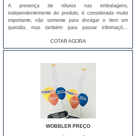
A presença de rótulos nas embalagens,
independentemente do produto, é considerada muito
importante, não somente para divulgar o item em
questão, mas também para passar informações
básicas, como do que ele é composto e prazo de
COTAR AGORA
validade. Na prática, o rótulo é considerado um produto
passível de personalização, para que seja capaz de
atender às necessidades de tamanho e também layout,
de acordo com o produto e identidade visual da marca.
Por tal variedade, os rótulos são utilizados em diversos
produtos. Entre os principais, é possível destacar:
Azeite; Azeitonas; Molhos; Água sanitária. O material
utilizado para a fabricação dos rótulos é considerado
muito variado, uma vez que os produtos podem exigir
diferentes características, como as embalagens que
molham. Para adquirir rótulos que desempenhem seus
benefícios da melhor maneira, é essencial contar com
WOBBLER PREÇO
uma empresa especializada, que seja capaz de garantir