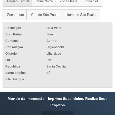
Região Central
Zona Norte
Zona Oeste
Zona Sul
Zona Leste
Grande São Paulo
Litoral de São Paulo
Aclimação
Bela Vista
Bom Retiro
Brás
Cambuci
Centro
Consolação
Higienópolis
Glicério
Liberdade
Luz
Pari
República
Santa Cecília
Santa Efigênia
Sé
Vila Buarque
Mundo da Impressão - Imprima Suas Ideias, Realize Seus
Projetos