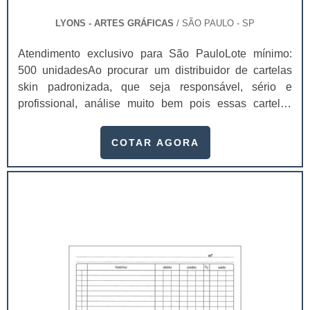
LYONS - ARTES GRÁFICAS
/ SÃO PAULO - SP
Atendimento exclusivo para São PauloLote mínimo:
500 unidadesAo procurar um distribuidor de cartelas
skin padronizada, que seja responsável, sério e
profissional, análise muito bem pois essas cartelas
desempenham uma utilidade muito grande ao seu
produto.A busca por empresas sérias para adquirir esse
COTAR AGORA
item é fundamental, pois apenas organizações idôneas
podem assegurar aos clientes características pontuais
no fluxo de fabricação das cart...