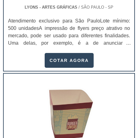
LYONS - ARTES GRÁFICAS
/ SÃO PAULO - SP
Atendimento exclusivo para São PauloLote mínimo:
500 unidadesA impressão de flyers preço atrativo no
mercado, pode ser usado para diferentes finalidades.
Uma delas, por exemplo, é a de anunciar a
inauguração de algum empreendimento imobiliário, por
exemplo.Outro segmento que costuma trabalhar muito
COTAR AGORA
com flyer é o de bebidas: elas criam coleções, com uma
seleção de imagens extremamente impactantes e
adicionam um acabamento altamente diferenciado,
para que ele seja distribuído de maneira gratuita pelos
bares e baladas.Contar com uma impressão de flyers
pode ser algo extremamente vantajoso para a empresa
que quer divulgar sua marca, serviços ou produtos, de
maneira rápida e assertiva.O flyer surgiu em
decorrência do desenvolvimento da publicidade em
grandes centros, devido a procura das empresas em