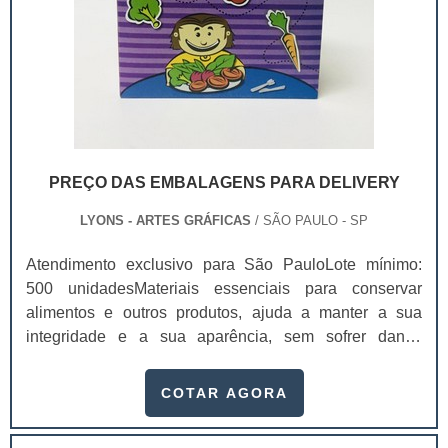
PREÇO DAS EMBALAGENS PARA DELIVERY
LYONS - ARTES GRÁFICAS
/ SÃO PAULO - SP
Atendimento exclusivo para São PauloLote mínimo:
500 unidadesMateriais essenciais para conservar
alimentos e outros produtos, ajuda a manter a sua
integridade e a sua aparência, sem sofrer danos
durante o transporte e chegando de forma perfeita para
os clientes. Dependendo da qualidade da proteção, o
COTAR AGORA
preço das embalagens para delivery pode mudar.Elas
são usadas por vários setores, como alimentício,