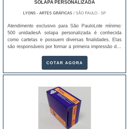
SOLAPA PERSONALIZADA
LYONS - ARTES GRÁFICAS
/ SÃO PAULO - SP
Atendimento exclusivo para São PauloLote mínimo:
500 unidadesA solapa personalizada é conhecida
como cartelas e possuem diversas finalidades. Elas
são responsáveis por formar a primeira impressão dos
clientes, logo, ao investir em solapas de qualidade é
possível aumentar as possibilidades de venda, visto
COTAR AGORA
que os valores da marca estarão presentes naquele
material. Contar com uma solapa é ainda melhor,
porque ela possui a identidade da empresa e consegue
atrair ainda mais os possíveis clientes. É possível
adquirir solapas em formatos personalizados para que
as embalagens sejam repletas de qualidade e
sofisticação, sempre passando a melhor impressão
para as empresas e seus clientes.As solapas ainda
servem para diversos produtos e são fabricadas com