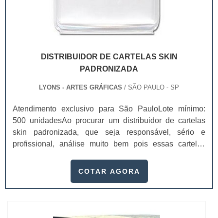
DISTRIBUIDOR DE CARTELAS SKIN
PADRONIZADA
LYONS - ARTES GRÁFICAS
/ SÃO PAULO - SP
Atendimento exclusivo para São PauloLote mínimo:
500 unidadesAo procurar um distribuidor de cartelas
skin padronizada, que seja responsável, sério e
profissional, análise muito bem pois essas cartelas
desempenham uma utilidade muito grande ao seu
produto.A busca por empresas sérias para adquirir esse
COTAR AGORA
item é fundamental, pois apenas organizações idôneas
podem assegurar aos clientes características pontuais
no fluxo de fabricação das cart...