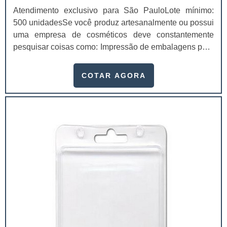
Atendimento exclusivo para São PauloLote mínimo:
500 unidadesSe você produz artesanalmente ou possui
uma empresa de cosméticos deve constantemente
pesquisar coisas como: Impressão de embalagens para
cosméticos preço. Afinal, os custos desses itens são
um investimento necessário para quem está no
COTAR AGORA
ramo. Até porque, o mercado de cosméticos tem sido
extremamente competitivo, assim, as embalagens
deixaram de ser apenas um invólucro desses pr...