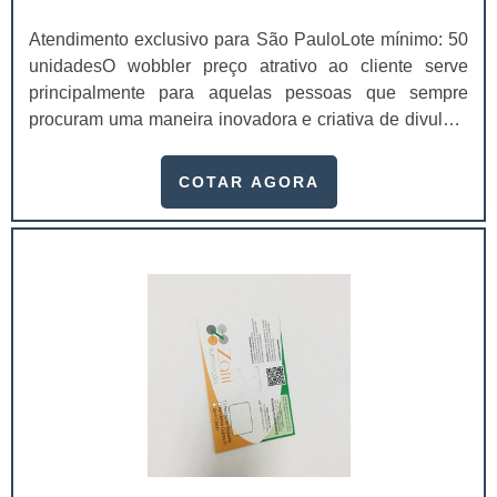
Atendimento exclusivo para São PauloLote mínimo: 50
unidadesO wobbler preço atrativo ao cliente serve
principalmente para aquelas pessoas que sempre
procuram uma maneira inovadora e criativa de divulgar
seus produtos. A peça cabe perfeitamente em ações de
endomarketing, por exemplo, e dá um toque totalmente
COTAR AGORA
especial ao marketing da marca. Este meio de
divulgação nada mais é do que uma peça promocional
que fica pendurada com barbantes em lojas, expondo a
imagem de um produto. A maioria das peças .