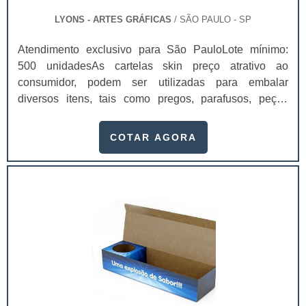
de destaque, já que desempenham esse processo
LYONS - ARTES GRÁFICAS
/ SÃO PAULO - SP
muito bem.De modo geral, os invólucros possuem
características especiais, e não é para menos, seu valor
Atendimento exclusivo para São PauloLote mínimo:
na decisão de escolha do consumidor é relevante. Por
500 unidadesAs cartelas skin preço atrativo ao
esse motivo, utilizar os cartuchos como forma de
consumidor, podem ser utilizadas para embalar
embalagem é extremamente importante.Para
diversos itens, tais como pregos, parafusos, peças
desenvolver seus cartuchos para produtos de forma
automotivas, peças de metal rígidas, utilidades
profissional é imprescindível contar com uma empresa
domésticas de baixo custo, velas de aniversário,
COTAR AGORA
séria, que já esteja atuando no mercado há algum
ferragens e brinquedos vendidos em atacados.Este tipo
tempo, pesquise as melhores e dê uma identificação
de cartela pode ser produzido em diferentes materiais:
perfeita para o seu produto..
papel duplex, triplex e a gramatura, em sua maioria,
varia de 200 a 400 gramas. Com as cartelas skin é
possível guardar os produtos de uma maneira que eles
fiquem expostos diretamente para os clientes. Dessa
forma, eles vão poder visualizá-los de maneira mais
clara e saber exatamente o que estão
comprando. Benefícios proporcionados pela
utilizaçãoProtegem o produto; Divulgam a