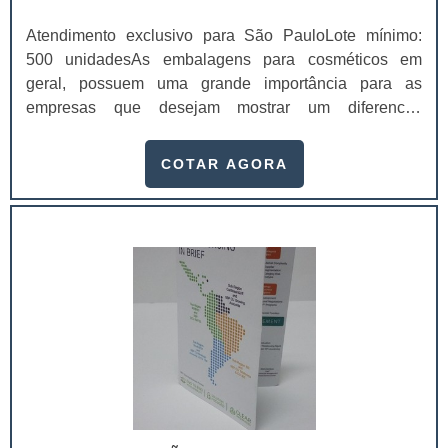
Atendimento exclusivo para São PauloLote mínimo:
500 unidadesAs embalagens para cosméticos em
geral, possuem uma grande importância para as
empresas que desejam mostrar um diferencial
competitivo através delas. Até porque, as embalagens
são de fato a primeira impressão do cliente para com o
COTAR AGORA
seu produto.Dessa maneira, é de suma importância que
essa primeira impressão prenda a atenção do
consumidor e o faça querer saber mais sobre os
produtos e a empresa. Até porque, a embalagem tem a
capacidade de conquistar os clientes por criar uma
conexão entre o consumidor e a marca. Isso acontece
por ser o primeiro contato tangível entre os dois. A
disputa por espaço no universo dos cosméticos levou a
indústria a fazer da embalagem o principal atrativo. Não
basta apenas embalar o produto, ela também deve
informar, facilitar o transporte e encantar.Além disso, o
design das embalagens para cosméticos em geral tem