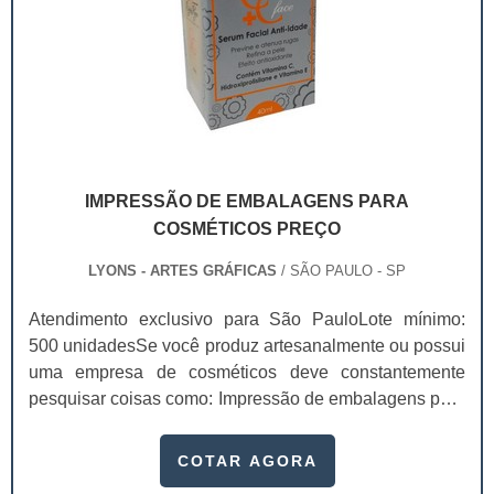
IMPRESSÃO DE EMBALAGENS PARA
COSMÉTICOS PREÇO
LYONS - ARTES GRÁFICAS
/ SÃO PAULO - SP
Atendimento exclusivo para São PauloLote mínimo:
500 unidadesSe você produz artesanalmente ou possui
uma empresa de cosméticos deve constantemente
pesquisar coisas como: Impressão de embalagens para
cosméticos preço. Afinal, os custos desses itens são
um investimento necessário para quem está no
COTAR AGORA
ramo. Até porque, o mercado de cosméticos tem sido