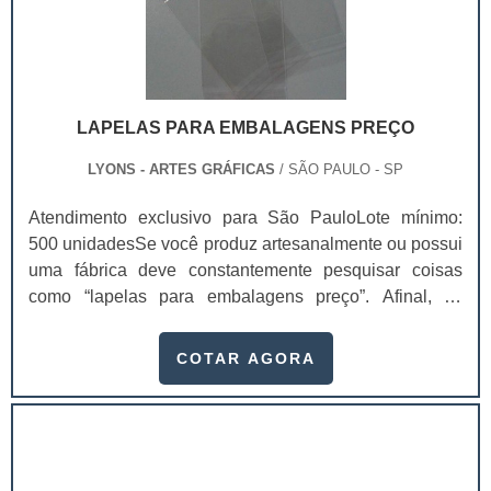
LAPELAS PARA EMBALAGENS PREÇO
LYONS - ARTES GRÁFICAS
/ SÃO PAULO - SP
Atendimento exclusivo para São PauloLote mínimo:
500 unidadesSe você produz artesanalmente ou possui
uma fábrica deve constantemente pesquisar coisas
como “lapelas para embalagens preço”. Afinal, os
custos desses itens são um investimento necessário
para quem está no mercado. De modo geral, as lapelas
COTAR AGORA
para embalagens preço são utensílios fabricados para
serem diretamente acoplados às embalagens dos
produtos e promover uma certa funcionalidade ao
serem colocados em prateleiras e vitrines de
vendas.Ou seja, ao utilizar lapelas para embalagens