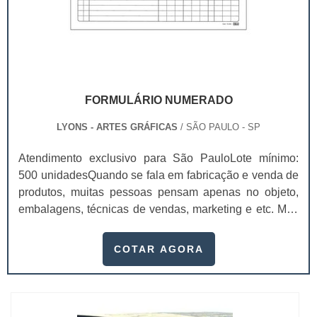
FORMULÁRIO NUMERADO
LYONS - ARTES GRÁFICAS
/ SÃO PAULO - SP
Atendimento exclusivo para São PauloLote mínimo:
500 unidadesQuando se fala em fabricação e venda de
produtos, muitas pessoas pensam apenas no objeto,
embalagens, técnicas de vendas, marketing e etc. Mas
esquecem que apesar de importantes, sem boa gestão
e logística adequada, esses esforços podem não valer
COTAR AGORA
a pena. Nesse quesito, o formulário numerado ganha
um papel de destaque muito abrangente, pois este item,
pode promover diversos ben...