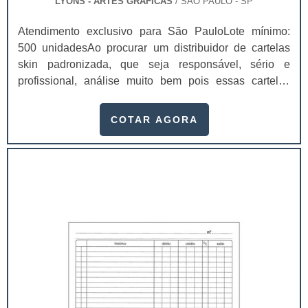
LYONS - ARTES GRÁFICAS
/ SÃO PAULO - SP
Atendimento exclusivo para São PauloLote mínimo:
500 unidadesAo procurar um distribuidor de cartelas
skin padronizada, que seja responsável, sério e
profissional, análise muito bem pois essas cartelas
desempenham uma utilidade muito grande ao seu
produto.A busca por empresas sérias para adquirir esse
COTAR AGORA
item é fundamental, pois apenas organizações idôneas
podem assegurar aos clientes características pontuais
no fluxo de fabricação das cart...