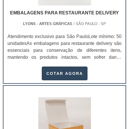
EMBALAGENS PARA RESTAURANTE DELIVERY
LYONS - ARTES GRÁFICAS
/ SÃO PAULO - SP
Atendimento exclusivo para São PauloLote mínimo: 50
unidadesAs embalagens para restaurante delivery são
essenciais para conservação de diferentes itens,
mantendo os produtos intactos, sem sofrer danos
durante o transporte e chegando de forma perfeita na
casa dos clientes.Elas são excelentes para o transporte
COTAR AGORA
por motos, isso porque elas podem ser transportadas
por entregadores com agilidade e rapidez. Para
encontrar uma embalagem para delivery, faça uma
pesquisa e encontre aquela que tem o melhor
atendimento e qualidade.Pontos positivos das
embalagens deliveryUm dos principais benefícios na
compra das embalagens para restaurante é a
divulgação gratuita da empresa. Na embalagem