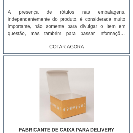
A presença de rótulos nas embalagens,
independentemente do produto, é considerada muito
importante, não somente para divulgar o item em
questão, mas também para passar informações
básicas, como do que ele é composto e prazo de
COTAR AGORA
validade. Na prática, o rótulo é considerado um produto
passível de personalização, para que seja capaz de
atender às necessidades de tamanho e também layout,
de acordo com o produto e identidade visual da marca.
Por tal variedade, os rótulos são utilizados em diversos
produtos. Entre os principais, é possível destacar:
Azeite; Azeitonas; Molhos; Água sanitária. O material
utilizado para a fabricação dos rótulos é considerado
muito variado, uma vez que os produtos podem exigir
diferentes características, como as embalagens que
molham. Para adquirir rótulos que desempenhem seus
benefícios da melhor maneira, é essencial contar com
FABRICANTE DE CAIXA PARA DELIVERY