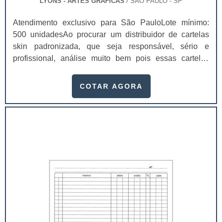
LYONS - ARTES GRÁFICAS
/ SÃO PAULO - SP
Atendimento exclusivo para São PauloLote mínimo:
500 unidadesAo procurar um distribuidor de cartelas
skin padronizada, que seja responsável, sério e
profissional, análise muito bem pois essas cartelas
desempenham uma utilidade muito grande ao seu
produto.A busca por empresas sérias para adquirir esse
COTAR AGORA
item é fundamental, pois apenas organizações idôneas
podem assegurar aos clientes características pontuais
no fluxo de fabricação das cart...