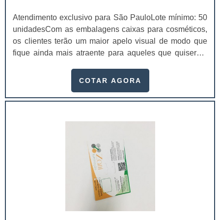
Atendimento exclusivo para São PauloLote mínimo: 50
unidadesCom as embalagens caixas para cosméticos,
os clientes terão um maior apelo visual de modo que
fique ainda mais atraente para aqueles que quiserem
comprar. Produzidas de acordo com a necessidade dos
clientes, as caixas para cosméticos são projetadas
COTAR AGORA
especialmente para acomodar os produtos e realizar a
divulgação dos mesmos.Segmentos que utilizam a
embalagem Setores de marketing; Setores de
desenvolvimento de embalagens; Agências de propa.