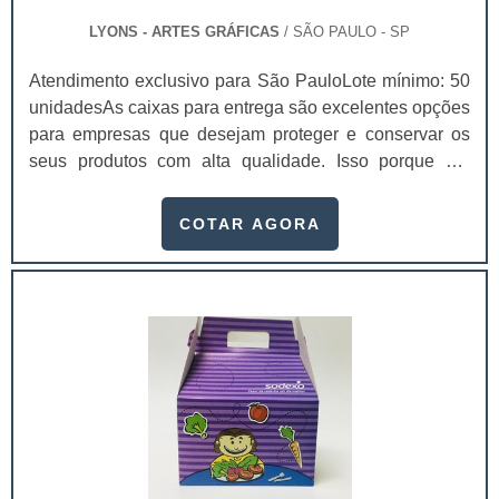
uma empresa especializada, que seja capaz de garantir
a qualidade do material e também na impressão, que
LYONS - ARTES GRÁFICAS
/ SÃO PAULO - SP
juntos são fatores essenciais para uma boa aparência e
Atendimento exclusivo para São PauloLote mínimo: 50
para chamar a atenção dos compradores.
unidadesAs caixas para entrega são excelentes opções
para empresas que desejam proteger e conservar os
seus produtos com alta qualidade. Isso porque ele
mantém a integridade do produto durante a locomoção
e mantém a sua temperatura ambiente, chegando na
COTAR AGORA
casa dos consumidores sem sofrer danos. Para
comprar embalagens de qualidade, procure um
fabricante de caixa para delivery.Essas embalagens
são usadas em diferentes setores da indústria, como al.