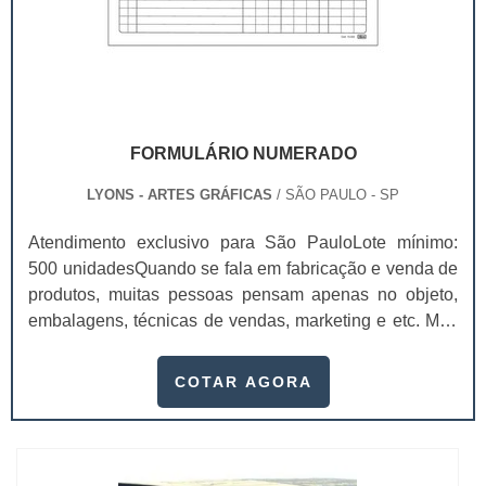
FORMULÁRIO NUMERADO
LYONS - ARTES GRÁFICAS
/ SÃO PAULO - SP
Atendimento exclusivo para São PauloLote mínimo:
500 unidadesQuando se fala em fabricação e venda de
produtos, muitas pessoas pensam apenas no objeto,
embalagens, técnicas de vendas, marketing e etc. Mas
esquecem que apesar de importantes, sem boa gestão
e logística adequada, esses esforços podem não valer
COTAR AGORA
a pena. Nesse quesito, o formulário numerado ganha
um papel de destaque muito abrangente, pois este item,
pode promover diversos ben...