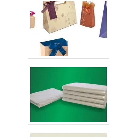
embalagens são feitas com materiais recicláveis que
mantém a integridade dos produtos e ajudam o meio
ambiente, pois elas não causam danos na natureza.
Além disso, a entrega das embalagens para as
empresas é feita de acordo com as exigências dos
clientes e são entregues no prazo correto.As caixas
personalizadas de delivery oferecem uma série de
benefícios para seus clientes, como:Confiança do
consumidor no seu produto;Ajuda na publicidade do
negócio, divulgando os seus contatos;Sofisticação
alta;Menor custo na criação de panfletos;Mantém sua
aparência sem danos;Entre outras várias
vantagens.Conheça a Lyons ArtesA Gráfica Lyons é um
fabricante de caixa para delivery especializado,
oferecendo embalagens, folders e etiquetas
personalizadas com alta qualidade e credibilidade para
os seus produtos..