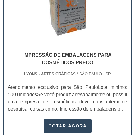
IMPRESSÃO DE EMBALAGENS PARA
COSMÉTICOS PREÇO
LYONS - ARTES GRÁFICAS
/ SÃO PAULO - SP
Atendimento exclusivo para São PauloLote mínimo:
500 unidadesSe você produz artesanalmente ou possui
uma empresa de cosméticos deve constantemente
pesquisar coisas como: Impressão de embalagens para
cosméticos preço. Afinal, os custos desses itens são
um investimento necessário para quem está no
COTAR AGORA
ramo. Até porque, o mercado de cosméticos tem sido