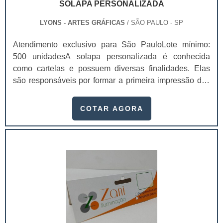
SOLAPA PERSONALIZADA
LYONS - ARTES GRÁFICAS
/ SÃO PAULO - SP
Atendimento exclusivo para São PauloLote mínimo:
500 unidadesA solapa personalizada é conhecida
como cartelas e possuem diversas finalidades. Elas
são responsáveis por formar a primeira impressão dos
clientes, logo, ao investir em solapas de qualidade é
possível aumentar as possibilidades de venda, visto
COTAR AGORA
que os valores da marca estarão presentes naquele
material. Contar com uma solapa é ainda melhor,
porque ela possui a identidade da empresa e consegue
atrair ainda mais os possíveis clientes. É possível
adquirir solapas em formatos personalizados para que
as embalagens sejam repletas de qualidade e
sofisticação, sempre passando a melhor impressão
para as empresas e seus clientes.As solapas ainda
servem para diversos produtos e são fabricadas com