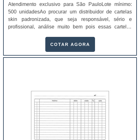
Atendimento exclusivo para São PauloLote mínimo:
500 unidadesAo procurar um distribuidor de cartelas
skin padronizada, que seja responsável, sério e
profissional, análise muito bem pois essas cartelas
desempenham uma utilidade muito grande ao seu
produto.A busca por empresas sérias para adquirir esse
COTAR AGORA
item é fundamental, pois apenas organizações idôneas
podem assegurar aos clientes características pontuais
no fluxo de fabricação das cart...