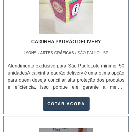
CAIXINHA PADRÃO DELIVERY
LYONS - ARTES GRÁFICAS
/ SÃO PAULO - SP
Atendimento exclusivo para São PauloLote mínimo: 50
unidadesA caixinha padrão delivery é uma ótima opção
para quem deseja conciliar alta proteção dos produtos
e eficiência. Isso porque ele garante a melhor
conservação dos produtos durante a locomoção,
mantendo a temperatura, sua integridade e a qualidade,
COTAR AGORA
chegando na casa dos clientes sem sofrer danos.Essas
embalagens são feitas com materiais recicláveis que
mantém a integridade dos produtos e ajudam o meio
ambiente, já que não causam danos a na.