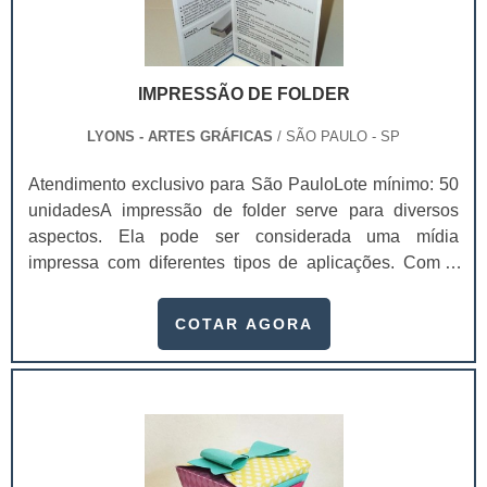
IMPRESSÃO DE FOLDER
LYONS - ARTES GRÁFICAS
/ SÃO PAULO - SP
Atendimento exclusivo para São PauloLote mínimo: 50
unidadesA impressão de folder serve para diversos
aspectos. Ela pode ser considerada uma mídia
impressa com diferentes tipos de aplicações. Com a
impressão em folder é possível obter um veículo
altamente informativo e de circulação rápida.Funções
COTAR AGORA
realizadas pelo folder Apresentar uma empresa;
Apresentar uma marca; Divulgar uma pessoa ou
evento; Divulgar um serviço ou produto específico;
Entre outros.No folder dá para incluir orientações e até .