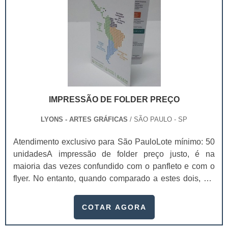
IMPRESSÃO DE FOLDER PREÇO
LYONS - ARTES GRÁFICAS
/ SÃO PAULO - SP
Atendimento exclusivo para São PauloLote mínimo: 50
unidadesA impressão de folder preço justo, é na
maioria das vezes confundido com o panfleto e com o
flyer. No entanto, quando comparado a estes dois, ele
se diferencia destes devido às suas dobras na
horizontal ou na vertical e, claro, sua maior quantidade
COTAR AGORA
de informação. O formato do folder permite que
inúmeras ideias sejam exploradas. Das mais criativas