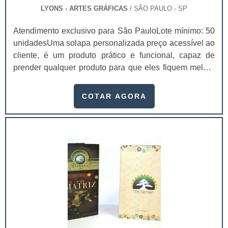
LYONS - ARTES GRÁFICAS
/ SÃO PAULO - SP
Atendimento exclusivo para São PauloLote mínimo: 50
unidadesUma solapa personalizada preço acessível ao
cliente, é um produto prático e funcional, capaz de
prender qualquer produto para que eles fiquem melhor
expostos em gôndolas nos supermercados, por
exemplo.Conhecidas também como “cartelas”, as
COTAR AGORA
solapas possuem diversas finalidades, principalmente
a de causar a primeira impressão nos clientes.Como
consequência, quem investir em solapas
personalizadas de qualidade e com um apelo vis.