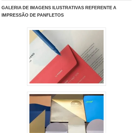
as mais simples, o que faz com que o material se torne
GALERIA DE IMAGENS ILUSTRATIVAS REFERENTE A
muito mais original e atraente també.
IMPRESSÃO DE PANFLETOS