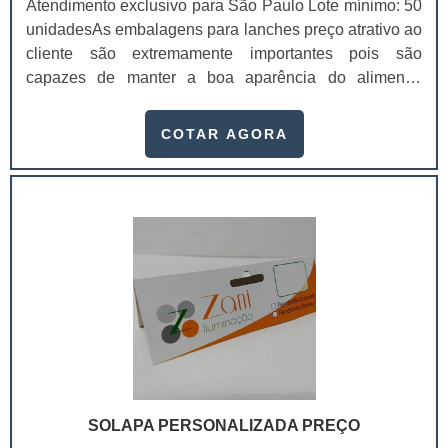
Atendimento exclusivo para São Paulo Lote mínimo: 50
unidadesAs embalagens para lanches preço atrativo ao
cliente são extremamente importantes pois são
capazes de manter a boa aparência do alimento,
fazendo assim com que ele não chegue a desmontar.As
empresas que trabalham com delivery, fazer uso de
COTAR AGORA
embalagens para lanche preço é algo primordial, pois o
produto chegará intacto nas mãos do consumidor e
conservará a sua aparência. Além disso, a embalagem
também pode oferecer uma maior proteção par.
SOLAPA PERSONALIZADA PREÇO