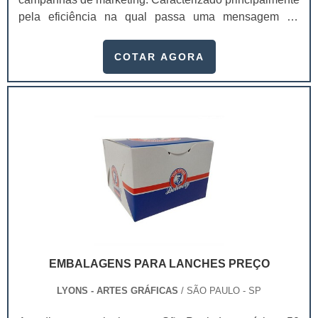
pela eficiência na qual passa uma mensagem de
maneira rápida e efetiva, por meio de suas mensagens
de fácil leitura e suas imagens impactantes, um flyer
COTAR AGORA
vem geralmente acompanhado de um “slogan
arrebatador”.O texto é, em sua maioria, rápido e
preciso. O flyer tem se tornado uma ótima ferramenta de
comunicação para divulgar serviços e captar n.
EMBALAGENS PARA LANCHES PREÇO
LYONS - ARTES GRÁFICAS
/ SÃO PAULO - SP