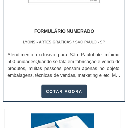
FORMULÁRIO NUMERADO
LYONS - ARTES GRÁFICAS
/ SÃO PAULO - SP
Atendimento exclusivo para São PauloLote mínimo:
500 unidadesQuando se fala em fabricação e venda de
produtos, muitas pessoas pensam apenas no objeto,
embalagens, técnicas de vendas, marketing e etc. Mas
esquecem que apesar de importantes, sem boa gestão
e logística adequada, esses esforços podem não valer
COTAR AGORA
a pena. Nesse quesito, o formulário numerado ganha
um papel de destaque muito abrangente, pois este item,
pode promover diversos ben...