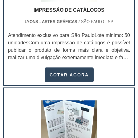
IMPRESSÃO DE CATÁLOGOS
LYONS - ARTES GRÁFICAS
/ SÃO PAULO - SP
Atendimento exclusivo para São PauloLote mínimo: 50
unidadesCom uma impressão de catálogos é possível
publicar o produto de forma mais clara e objetiva,
realizar uma divulgação extremamente imediata e fazer
com que os consumidores possuam uma visão geral
dos serviços oferecidos.Estes são só alguns dos muitos
COTAR AGORA
benefícios que contar com este serviço proporciona
para as empresas e também para os seus
consumidores finais. O catálogo também pode ser
chamado de “brochura” e atualmente é um .