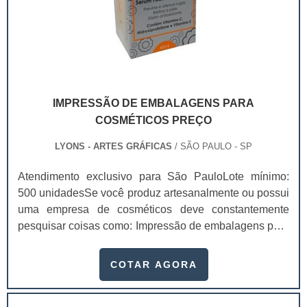
IMPRESSÃO DE EMBALAGENS PARA
COSMÉTICOS PREÇO
LYONS - ARTES GRÁFICAS
/ SÃO PAULO - SP
Atendimento exclusivo para São PauloLote mínimo:
500 unidadesSe você produz artesanalmente ou possui
uma empresa de cosméticos deve constantemente
pesquisar coisas como: Impressão de embalagens para
cosméticos preço. Afinal, os custos desses itens são
um investimento necessário para quem está no
COTAR AGORA
ramo. Até porque, o mercado de cosméticos tem sido
extremamente competitivo, assim, as embalagens