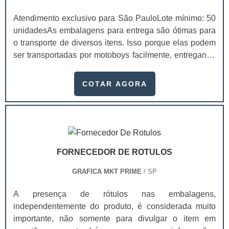
Atendimento exclusivo para São PauloLote mínimo: 50
unidadesAs embalagens para entrega são ótimas para
o transporte de diversos itens. Isso porque elas podem
ser transportadas por motoboys facilmente, entregando
os seus itens com agilidade. Para encontrar uma
empresa de caixa box para comida delivery, faça uma
COTAR AGORA
pesquisa e encontre aquela que tem o melhor
atendimento e qualidade.Essas embalagens são
usadas nos setores de alimentos, cosméticos,
farmacêuticos, entre outros. Com a aquisição dessas
embalagens, o seu produto será visto com mais valor,
FORNECEDOR DE ROTULOS
pois o consumidor comprará algo que aparenta ter mais
qualidade.Benefícios das caixas boxUma das grandes
GRAFICA MKT PRIME
/ SP
vantagens na compra de caixas personalizadas é a
possibilidade de divulgar a sua empresa, mostrando
A presença de rótulos nas embalagens,
site, telefone, entre outros contatos na embalagem.
independentemente do produto, é considerada muito
Além disso, elas são produzidas seguindo as
importante, não somente para divulgar o item em
recomendações do cliente.As caixas box