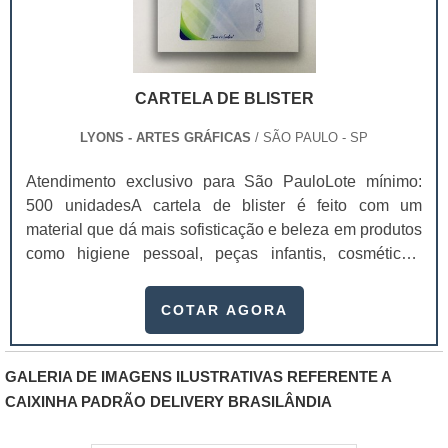
CARTELA DE BLISTER
LYONS - ARTES GRÁFICAS
/ SÃO PAULO - SP
Atendimento exclusivo para São PauloLote mínimo:
500 unidadesA cartela de blister é feito com um
material que dá mais sofisticação e beleza em produtos
como higiene pessoal, peças infantis, cosméticos,
equipamentos domesticas, papelaria, automotivos, pet
shop, componentes eletrônicos, entre outros. Antes de
COTAR AGORA
sair e comprar cartelas para blister, procure uma
empresa de confiança e que garanta qualidade na
produção das embalagens.Essas cartelas são
GALERIA DE IMAGENS ILUSTRATIVAS REFERENTE A
produzidas em diversos materiais, como papel, couche,
CAIXINHA PADRÃO DELIVERY BRASILÂNDIA
duplex, entre outros. Ela pode ser produzida em
diferentes gramaturas e bolhas. Assim, Deste modo, o