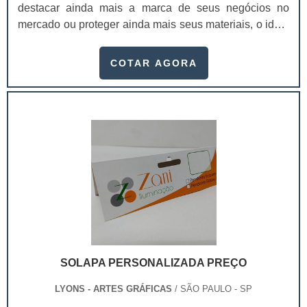
destacar ainda mais a marca de seus negócios no
mercado ou proteger ainda mais seus materiais, o ideal
é investir em embalagens para ferramentas.Além de ser
algo importante para manter um bom acondicionamento
COTAR AGORA
correto das ferramentas, as embalagens podem ainda
atuar como uma propaganda para a empresa, de modo
que atraia cada vez mais os consumidores e alavanque
as vendas. Serviço com ótima classificação no
mercadoO que faz a diferença para que haja uma
escolha consciente das embalagens para as ferramenta
são:Material com qualidade; Material com design
inovador;Tudo isso passa mais
segurança; Comodidade;Conveniência para o
transporte das ferramentas. É possível fabricar as
embalagens em diferentes materiais: madeira, papelão,
plástico e alumínio. A escolha da embalagem ideal vai
SOLAPA PERSONALIZADA PREÇO
bem além da forma de guardar o produto.É fundamental
que a embalagem possua um destaque perante o
LYONS - ARTES GRÁFICAS
/ SÃO PAULO - SP
cliente e mais: impressione com o seu design inovador,