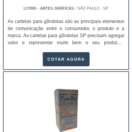
LYONS - ARTES GRÁFICAS
/ SÃO PAULO - SP
As cartelas para gôndolas são as principais elementos
de comunicação entre o consumidor, o produto e a
marca. As cartelas para gôndolas SP precisam agregar
valor e representar muito bem o seu produto.A
embalagem é o principal elemento de conexão e de
comunicação entre o consumidor, o produto e a marca.
COTAR AGORA
É um dos principais fatores que impulsionam a venda
do produto. Se a embalagem não estiver de acordo com
o produto, não chamar a atenção de quem o compra, a
chance do consumidor não perceber o produto é maior.
As cartelas para as gôndolas podem ser produzidas
com:Papel;Duplex;Triplex;Couchê;Pode ser produzido
em diversas gramaturas, assim como a bolha.Entre os
principais atributos mais facilmente perceptíveis
gerados pelo design estão a praticidade, conveniência,
facilidade de uso, conforto, segurança e proteção ao