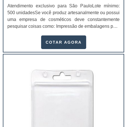
Atendimento exclusivo para São PauloLote mínimo:
500 unidadesSe você produz artesanalmente ou possui
uma empresa de cosméticos deve constantemente
pesquisar coisas como: Impressão de embalagens para
cosméticos preço. Afinal, os custos desses itens são
um investimento necessário para quem está no
COTAR AGORA
ramo. Até porque, o mercado de cosméticos tem sido
extremamente competitivo, assim, as embalagens
deixaram de ser apenas um invólucro desses pr...