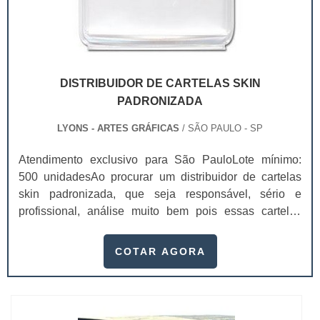
DISTRIBUIDOR DE CARTELAS SKIN
PADRONIZADA
LYONS - ARTES GRÁFICAS
/ SÃO PAULO - SP
Atendimento exclusivo para São PauloLote mínimo:
500 unidadesAo procurar um distribuidor de cartelas
skin padronizada, que seja responsável, sério e
profissional, análise muito bem pois essas cartelas
desempenham uma utilidade muito grande ao seu
produto.A busca por empresas sérias para adquirir esse
COTAR AGORA
item é fundamental, pois apenas organizações idôneas
podem assegurar aos clientes características pontuais
no fluxo de fabricação das cart...