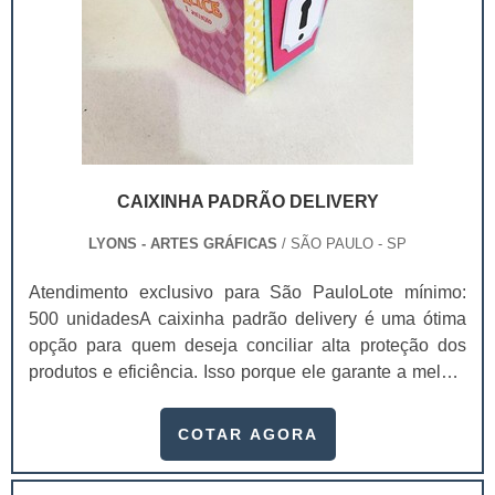
CAIXINHA PADRÃO DELIVERY
LYONS - ARTES GRÁFICAS
/ SÃO PAULO - SP
Atendimento exclusivo para São PauloLote mínimo:
500 unidadesA caixinha padrão delivery é uma ótima
opção para quem deseja conciliar alta proteção dos
produtos e eficiência. Isso porque ele garante a melhor
conservação dos produtos durante a locomoção,
mantendo a temperatura, sua integridade e a qualidade,
COTAR AGORA
chegando na casa dos clientes sem sofrer danos.Essas
embalagens são feitas com materiais recicláveis que