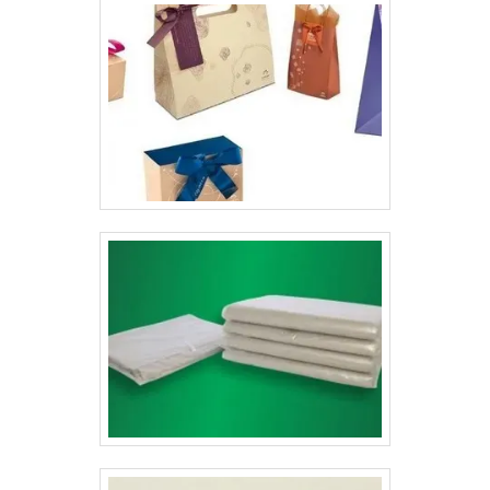
cliente vai identificar o produto logo na primeira visão,
facilitando a visualização e a sua tomada de
decisão.Detalhes das cartelas blisterAs empresas que
investem em comprar cartelas para blister conseguem
proteger os produtos com qualidade, além de ajudar na
divulgação. A proteção para os produtos é realizada por
meio da aplicação da embalagem plástica pré-
moldada, gerando uma reação física no contato com o
calor.Com o formato claro da cartela blister, será
possível estampar a comunicação do produto,
mostrando:Produto;Marca;Preço;Detalhes
técnicos;Acessibilidade para o consumidor.Conheça a
LyonsA Gráfica Lyons é uma empresa especialista na
produção de cartela de blister em formatos
personalizados para os seus clientes. Produzindo a
cartela por meio da fusão do papel resinado com o
plástico em formato de bolha..